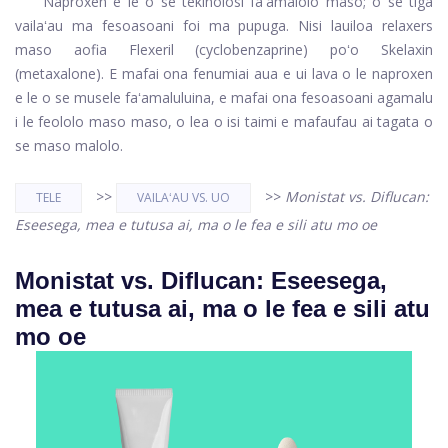
Naproxen e le o se tekinolosi faʻamalolo maso; o se tiga
vailaʻau ma fesoasoani foi ma pupuga. Nisi lauiloa relaxers
maso aofia Flexeril (cyclobenzaprine) poʻo Skelaxin
(metaxalone). E mafai ona fenumiai aua e ui lava o le naproxen
e le o se musele faʻamaluluina, e mafai ona fesoasoani agamalu
i le feololo maso maso, o lea o isi taimi e mafaufau ai tagata o
se maso malolo.
>>
>>
Monistat vs. Diflucan:
TELE
VAILAʻAU VS. UO
Eseesega, mea e tutusa ai, ma o le fea e sili atu mo oe
Monistat vs. Diflucan: Eseesega,
mea e tutusa ai, ma o le fea e sili atu
mo oe