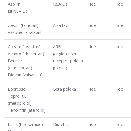
Aspirin
NSAIDs
ioe
ioe
Isi NSAIDs
Zestril (lisinopril)
Aisa taofi
ioe
ioe
Vasotec (enalapril)
Cozaar (losartan)
ARB
ioe
ioe
Avapro (irbesartan)
(angiotensin
Benicar
receptor poloka
(olmesartan)
poloka)
Diovan (valsartan)
Lopressor
Beta poloka
ioe
ioe
Toprol XL
(metoprolol)
Tenormin (atenolol)
Lasix (furosemide)
Diuretics
ioe
ioe