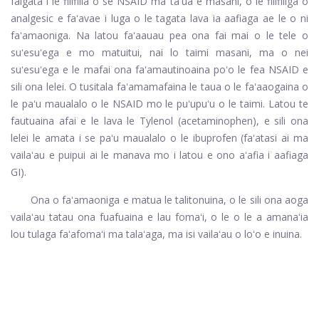
faigata i le filifilia o se NSAID ma taʻua e masani, o le filifiliga o
analgesic e faʻavae i luga o le tagata lava ia aafiaga ae le o ni
faʻamaoniga. Na latou faʻaauau pea ona fai mai o le tele o
suʻesuʻega e mo matuitui, nai lo taimi masani, ma o nei
suʻesuʻega e le mafai ona faʻamautinoaina poʻo le fea NSAID e
sili ona lelei. O tusitala faʻamamafaina le taua o le faʻaaogaina o
le paʻu maualalo o le NSAID mo le puʻupuʻu o le taimi. Latou te
fautuaina afai e le lava le Tylenol (acetaminophen), e sili ona
lelei le amata i se paʻu maualalo o le ibuprofen (faʻatasi ai ma
vailaʻau e puipui ai le manava mo i latou e ono aʻafia i aafiaga
GI).
Ona o faʻamaoniga e matua le talitonuina, o le sili ona aoga
vailaʻau tatau ona fuafuaina e lau fomaʻi, o le o le a amanaʻia
lou tulaga faʻafomaʻi ma talaʻaga, ma isi vailaʻau o loʻo e inuina.