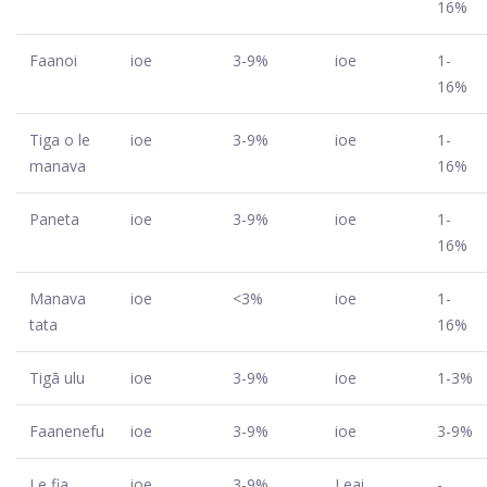
16%
Faanoi
ioe
3-9%
ioe
1-
16%
Tiga o le
ioe
3-9%
ioe
1-
manava
16%
Paneta
ioe
3-9%
ioe
1-
16%
Manava
ioe
<3%
ioe
1-
tata
16%
Tigā ulu
ioe
3-9%
ioe
1-3%
Faanenefu
ioe
3-9%
ioe
3-9%
Le fia
ioe
3-9%
Leai
-