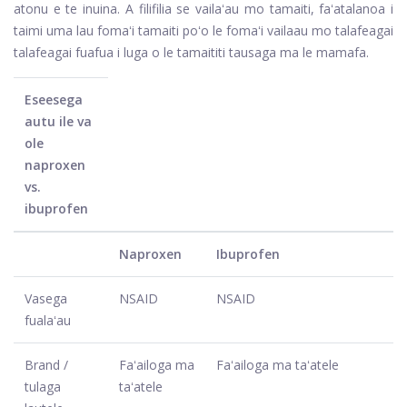
atonu e te inuina. A filifilia se vailaʻau mo tamaiti, faʻatalanoa i
taimi uma lau fomaʻi tamaiti poʻo le fomaʻi vailaau mo talafeagai
talafeagai fuafua i luga o le tamaititi tausaga ma le mamafa.
Eseesega
autu ile va
ole
naproxen
vs.
ibuprofen
Naproxen
Ibuprofen
Vasega
NSAID
NSAID
fualaʻau
Brand /
Faʻailoga ma
Faʻailoga ma taʻatele
tulaga
taʻatele