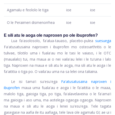
Agamalu e feololo le tiga
ioe
ioe
O le Peraimeri dismenorrhea
ioe
ioe
E sili atu le aoga ole naproxen po ole ibuprofen?
Lua faʻasolosolo, faʻalua-tauaso, placebo-pulea
suesuega
Faʻatusatusaina naproxen i ibuprofen mo osteoarthritis o le
tulivae, tilotilo uma i fualaʻau mo le tasi le vaiaso, i le OTC
(maualalo) tui, ma maua ai o nei vailaʻau lelei i le tuʻuina i lalo
tiga. Naproxen na maua e sili atu le aoga, ma sili atu le aoga i le
faʻaititia o tiga po. O vailaʻau uma na sa lelei ona taliaina.
Le isi tamaʻi suʻesuʻega
Faʻatusatusaina naproxen i
ibuprofen
maua uma fualaʻau e aoga i le faʻaititia o le maaa,
malolo tiga, gaioiga tiga, po tiga, faʻalavelaveina o le faʻamaʻi
ma gaioiga i aso uma, ma aotelega ogaoga ogaoga. Naproxen
na maua e sili atu le aoga i lenei suʻesuʻega. Tele tagata
gasegase na aafia ile itu aafiaga, tele lava ole agamalu GI; ae ui i