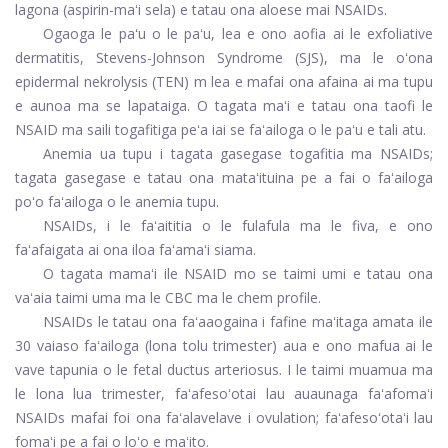
lagona (aspirin-maʻi sela) e tatau ona aloese mai NSAIDs.
Ogaoga le paʻu o le paʻu, lea e ono aofia ai le exfoliative
dermatitis, Stevens-Johnson Syndrome (SJS), ma le oʻona
epidermal nekrolysis (TEN) m lea e mafai ona afaina ai ma tupu
e aunoa ma se lapataiga. O tagata maʻi e tatau ona taofi le
NSAID ma saili togafitiga peʻa iai se faʻailoga o le paʻu e tali atu.
Anemia ua tupu i tagata gasegase togafitia ma NSAIDs;
tagata gasegase e tatau ona mataʻituina pe a fai o faʻailoga
poʻo faʻailoga o le anemia tupu.
NSAIDs, i le faʻaititia o le fulafula ma le fiva, e ono
faʻafaigata ai ona iloa faʻamaʻi siama.
O tagata mamaʻi ile NSAID mo se taimi umi e tatau ona
vaʻaia taimi uma ma le CBC ma le chem profile.
NSAIDs le tatau ona faʻaaogaina i fafine maʻitaga amata ile
30 vaiaso faʻailoga (lona tolu trimester) aua e ono mafua ai le
vave tapunia o le fetal ductus arteriosus. I le taimi muamua ma
le lona lua trimester, faʻafesoʻotai lau auaunaga faʻafomaʻi
NSAIDs mafai foi ona faʻalavelave i ovulation; faʻafesoʻotaʻi lau
fomaʻi pe a fai o loʻo e maʻito.