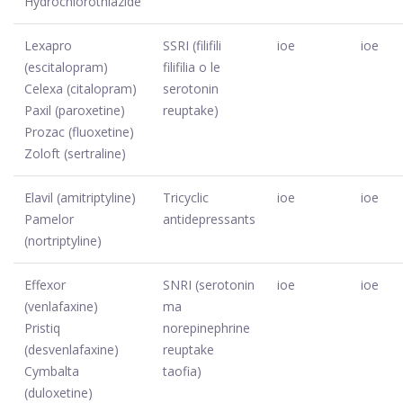
Hydrochlorothiazide
Lexapro
SSRI (filifili
ioe
ioe
(escitalopram)
filifilia o le
Celexa (citalopram)
serotonin
Paxil (paroxetine)
reuptake)
Prozac (fluoxetine)
Zoloft (sertraline)
Elavil (amitriptyline)
Tricyclic
ioe
ioe
Pamelor
antidepressants
(nortriptyline)
Effexor
SNRI (serotonin
ioe
ioe
(venlafaxine)
ma
Pristiq
norepinephrine
(desvenlafaxine)
reuptake
Cymbalta
taofia)
(duloxetine)