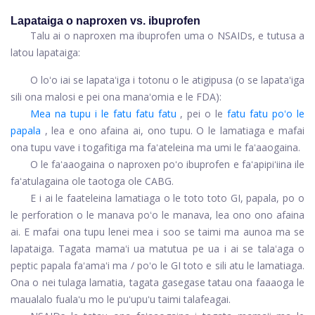
Lapataiga o naproxen vs. ibuprofen
Talu ai o naproxen ma ibuprofen uma o NSAIDs, e tutusa a
latou lapataiga:
O loʻo iai se lapataʻiga i totonu o le atigipusa (o se lapataʻiga
sili ona malosi e pei ona manaʻomia e le FDA):
Mea na tupu i le fatu fatu fatu
, pei o le
fatu fatu poʻo le
papala
, lea e ono afaina ai, ono tupu. O le lamatiaga e mafai
ona tupu vave i togafitiga ma faʻateleina ma umi le faʻaaogaina.
O le faʻaaogaina o naproxen poʻo ibuprofen e faʻapipiʻiina ile
faʻatulagaina ole taotoga ole CABG.
E i ai le faateleina lamatiaga o le toto toto GI, papala, po o
le perforation o le manava poʻo le manava, lea ono ono afaina
ai. E mafai ona tupu lenei mea i soo se taimi ma aunoa ma se
lapataiga. Tagata mamaʻi ua matutua pe ua i ai se talaʻaga o
peptic papala faʻamaʻi ma / poʻo le GI toto e sili atu le lamatiaga.
Ona o nei tulaga lamatia, tagata gasegase tatau ona faaaoga le
maualalo fualaʻu mo le puʻupuʻu taimi talafeagai.