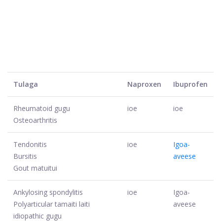
Tulaga
Naproxen
Ibuprofen
Rheumatoid gugu
ioe
ioe
Osteoarthritis
Tendonitis
ioe
Igoa-
Bursitis
aveese
Gout matuitui
Ankylosing spondylitis
ioe
Igoa-
Polyarticular tamaiti laiti
aveese
idiopathic gugu