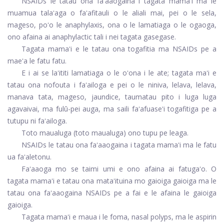
NSAIDs le tatau ona faʻaaogaina i tagata mamaʻi ma le
muamua talaʻaga o faʻafitauli o le aliali mai, pei o le sela,
mageso, poʻo le anaphylaxis, ona o le lamatiaga o le ogaoga,
ono afaina ai anaphylactic tali i nei tagata gasegase.
Tagata mamaʻi e le tatau ona togafitia ma NSAIDs pe a
maeʻa le fatu fatu.
E i ai se laʻititi lamatiaga o le oʻona i le ate; tagata maʻi e
tatau ona nofouta i faʻailoga e pei o le niniva, lelava, lelava,
manava tata, mageso, jaundice, taumatau pito i luga luga
agavaivai, ma fulū-pei auga, ma saili faʻafuaseʻi togafitiga pe a
tutupu ni faʻailoga.
Toto maualuga (toto maualuga) ono tupu pe leaga.
NSAIDs le tatau ona faʻaaogaina i tagata mamaʻi ma le fatu
ua faʻaletonu.
Faʻaaoga mo se taimi umi e ono afaina ai fatugaʻo. O
tagata mamaʻi e tatau ona mataʻituina mo gaioiga gaioiga ma le
tatau ona faʻaaogaina NSAIDs pe a fai e le afaina le gaioiga
gaioiga.
Tagata mamaʻi e maua i le foma, nasal polyps, ma le aspirin