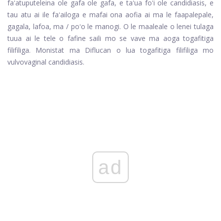
faʻatuputeleina ole gafa ole gafa, e taʻua foʻi ole candidiasis, e
tau atu ai ile faʻailoga e mafai ona aofia ai ma le faapalepale,
gagala, lafoa, ma / poʻo le manogi. O le maaleale o lenei tulaga
tuua ai le tele o fafine saili mo se vave ma aoga togafitiga
filifiliga. Monistat ma Diflucan o lua togafitiga filifiliga mo
vulvovaginal candidiasis.
ad