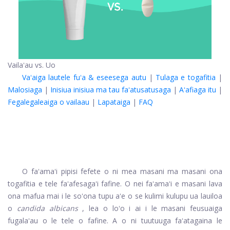
Vailaʻau vs. Uo
Vaʻaiga lautele fuʻa & eseesega autu
|
Tulaga e togafitia
|
Malosiaga
|
Inisiua inisiua ma tau faʻatusatusaga
|
Aʻafiaga itu
|
Fegalegaleaiga o vailaau
|
Lapataiga
|
FAQ
O faʻamaʻi pipisi fefete o ni mea masani ma masani ona
togafitia e tele faʻafesagaʻi fafine. O nei faʻamaʻi e masani lava
ona mafua mai i le soʻona tupu aʻe o se kulimi kulupu ua lauiloa
o
candida albicans
, lea o loʻo i ai i le masani feusuaiga
fugalaʻau o le tele o fafine. A o ni tuutuuga faʻatagaina le