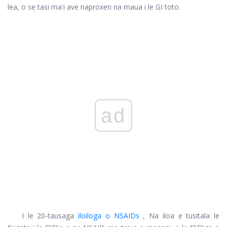
lea, o se tasi maʻi ave naproxen na maua i le GI toto.
ad
I le 20-tausaga
iloiloga o NSAIDs
, Na iloa e tusitala le