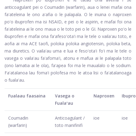
anticoagulant pei o Coumadin (warfarin), aua o lenei mafai ona
faʻateleina le ono aʻafia o le palapala. O le inuina o naproxen
poʻo ibuprofen ma isi NSAID, e pei o le aspirin, e mafai foi ona
faʻateleina ai le ono maua o le toto pei o le GI. Naproxen poʻo le
ibuprofen e mafai ona faʻafesoʻotaʻi ma le tele o vailaʻau toto, e
aofia ai ma ACE taofi, poloka poloka angiotensin, poloka beta,
ma diuretics. O vailaʻau uma e lua e fesoʻotaʻi foʻi ma le tele o
vasega o vailaʻau faʻafomaʻi, atonu e mafua ai le palapala toto
(ono lamatia ai le ola), faʻapea foi ma le maualalo o le sodium.
Faʻatalanoa lau fomaʻi polofesa mo le atoa lisi o faʻatalanoaga
o fualaʻau.
Fualaau faasaina
Vasega o
Naproxen
Ibupro
Fualaʻau
Coumadin
Anticoagulant /
ioe
ioe
(warfarin)
toto manifinifi