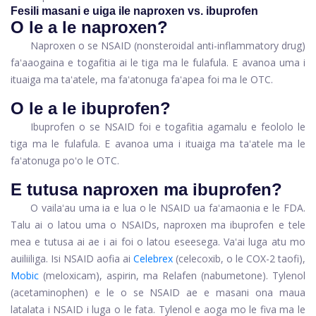
Fesili masani e uiga ile naproxen vs. ibuprofen
O le a le naproxen?
Naproxen o se NSAID (nonsteroidal anti-inflammatory drug)
faʻaaogaina e togafitia ai le tiga ma le fulafula. E avanoa uma i
ituaiga ma taʻatele, ma faʻatonuga faʻapea foi ma le OTC.
O le a le ibuprofen?
Ibuprofen o se NSAID foi e togafitia agamalu e feololo le
tiga ma le fulafula. E avanoa uma i ituaiga ma taʻatele ma le
faʻatonuga poʻo le OTC.
E tutusa naproxen ma ibuprofen?
O vailaʻau uma ia e lua o le NSAID ua faʻamaonia e le FDA.
Talu ai o latou uma o NSAIDs, naproxen ma ibuprofen e tele
mea e tutusa ai ae i ai foi o latou eseesega. Vaʻai luga atu mo
auiliiliga. Isi NSAID aofia ai
Celebrex
(celecoxib, o le COX-2 taofi),
Mobic
(meloxicam), aspirin, ma Relafen (nabumetone). Tylenol
(acetaminophen) e le o se NSAID ae e masani ona maua
latalata i NSAID i luga o le fata. Tylenol e aoga mo le fiva ma le