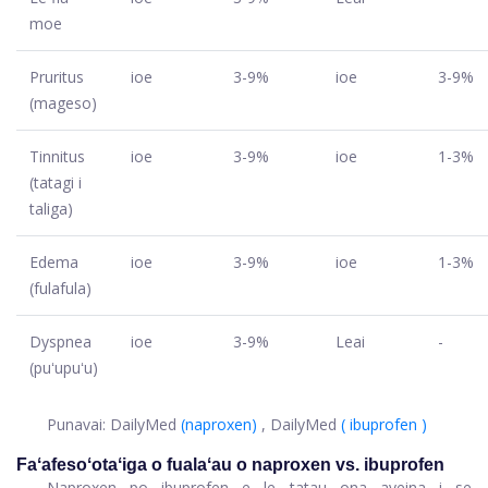
moe
Pruritus
ioe
3-9%
ioe
3-9%
(mageso)
Tinnitus
ioe
3-9%
ioe
1-3%
(tatagi i
taliga)
Edema
ioe
3-9%
ioe
1-3%
(fulafula)
Dyspnea
ioe
3-9%
Leai
-
(puʻupuʻu)
Punavai: DailyMed
(naproxen)
, DailyMed
(
ibuprofen
)
Faʻafesoʻotaʻiga o fualaʻau o naproxen vs. ibuprofen
Naproxen po ibuprofen e le tatau ona aveina i se