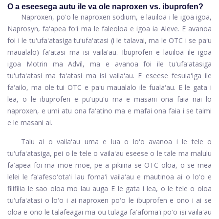
O a eseesega autu ile va ole naproxen vs. ibuprofen?
Naproxen, poʻo le naproxen sodium, e lauiloa i le igoa igoa,
Naprosyn, faʻapea foʻi ma le faleoloa e igoa ia Aleve. E avanoa
foi i le tuʻufaʻatasiga tuʻufaʻatasi (i le talavai, ma le OTC i se paʻu
maualalo) faʻatasi ma isi vailaʻau. Ibuprofen e lauiloa ile igoa
igoa Motrin ma Advil, ma e avanoa foi ile tuʻufaʻatasiga
tuʻufaʻatasi ma faʻatasi ma isi vailaʻau. E eseese fesuiaʻiga ile
faʻailo, ma ole tui OTC e paʻu maualalo ile fualaʻau. E le gata i
lea, o le ibuprofen e puʻupuʻu ma e masani ona faia nai lo
naproxen, e umi atu ona faʻatino ma e mafai ona faia i se taimi
e le masani ai.
Talu ai o vailaʻau uma e lua o loʻo avanoa i le tele o
tuʻufaʻatasiga, pei o le tele o vailaʻau eseese o le tale ma malulu
faʻapea foi ma moe moe, pe a pikiina se OTC oloa, o se mea
lelei le faʻafesoʻotaʻi lau fomaʻi vailaʻau e mautinoa ai o loʻo e
filifilia le sao oloa mo lau auga E le gata i lea, o le tele o oloa
tuʻufaʻatasi o loʻo i ai naproxen poʻo le ibuprofen e ono i ai se
oloa e ono le talafeagai ma ou tulaga faʻafomaʻi poʻo isi vailaʻau