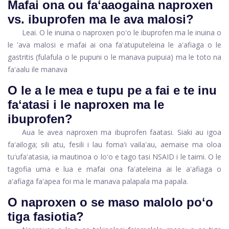
Mafai ona ou faʻaaogaina naproxen
vs. ibuprofen ma le ava malosi?
Leai. O le inuina o naproxen poʻo le ibuprofen ma le inuina o
le 'ava malosi e mafai ai ona faʻatuputeleina le aʻafiaga o le
gastritis (fulafula o le pupuni o le manava puipuia) ma le toto na
faʻaalu ile manava
O le a le mea e tupu pe a fai e te inu
faʻatasi i le naproxen ma le
ibuprofen?
Aua le avea naproxen ma ibuprofen faatasi. Siaki au igoa
faʻailoga; sili atu, fesili i lau fomaʻi vailaʻau, aemaise ma oloa
tuʻufaʻatasia, ia mautinoa o loʻo e tago tasi NSAID i le taimi. O le
tagofia uma e lua e mafai ona faʻateleina ai le aʻafiaga o
aʻafiaga faʻapea foi ma le manava palapala ma papala.
O naproxen o se maso malolo poʻo
tiga fasiotia?