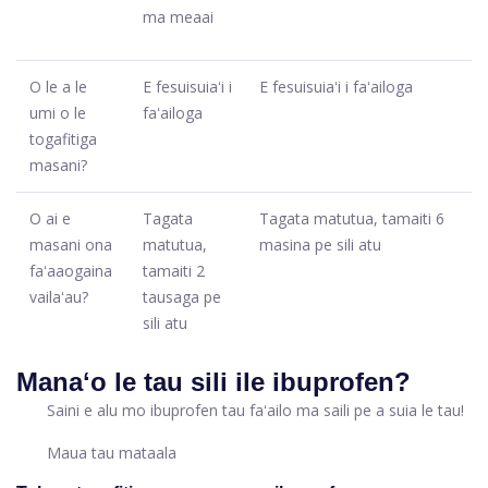
ma meaai
O le a le
E fesuisuiaʻi i
E fesuisuiaʻi i faʻailoga
umi o le
faʻailoga
togafitiga
masani?
O ai e
Tagata
Tagata matutua, tamaiti 6
masani ona
matutua,
masina pe sili atu
faʻaaogaina
tamaiti 2
vailaʻau?
tausaga pe
sili atu
Manaʻo le tau sili ile ibuprofen?
Saini e alu mo ibuprofen tau faʻailo ma saili pe a suia le tau!
Maua tau mataala