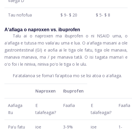
Vaega D
Tau nofofua
$ 9- $ 20
$ 5- $ 8
Aʻafiaga o naproxen vs. ibuprofen
Talu ai o naproxen ma ibuprofen o ni NSAID uma, o
aʻafiaga e tutusa mo vailaʻau uma e lua. O aʻafiaga masani a ole
gastrointestinal (GI) e aofia ai le tiga ole fatu, tiga ole manava,
manava manava, ma / pe manava tatā. O isi tagata mamaʻi e
oʻo foi i le niniva, niniva poʻo le tiga o le ulu.
Faʻatalanoa se fomaʻi faʻapitoa mo se lisi atoa o aʻafiaga.
Naproxen
Ibuprofen
Aafiaga
E
Faafia
E
Faafia
Itu
talafeagai?
talafeagai?
Paʻu fatu
ioe
3-9%
ioe
1-