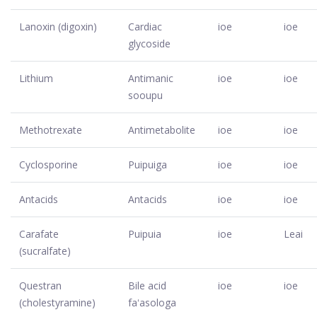
Lanoxin (digoxin)
Cardiac
ioe
ioe
glycoside
Lithium
Antimanic
ioe
ioe
sooupu
Methotrexate
Antimetabolite
ioe
ioe
Cyclosporine
Puipuiga
ioe
ioe
Antacids
Antacids
ioe
ioe
Carafate
Puipuia
ioe
Leai
(sucralfate)
Questran
Bile acid
ioe
ioe
(cholestyramine)
faʻasologa