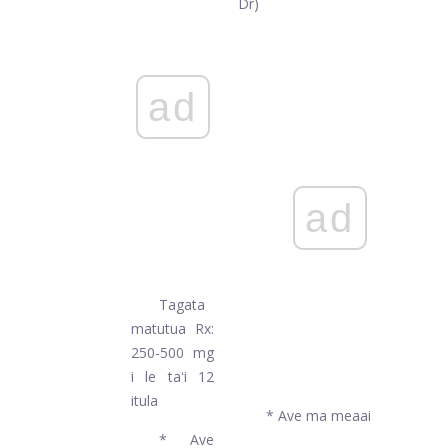
Dr)
ad
ad
Tagata
matutua Rx:
250-500 mg
i le taʻi 12
itula
* Ave ma meaai
* Ave