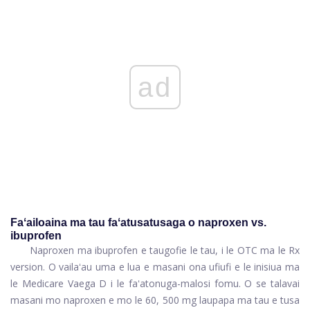
ad
Faʻailoaina ma tau faʻatusatusaga o naproxen vs.
ibuprofen
Naproxen ma ibuprofen e taugofie le tau, i le OTC ma le Rx
version. O vailaʻau uma e lua e masani ona ufiufi e le inisiua ma
le Medicare Vaega D i le faʻatonuga-malosi fomu. O se talavai
masani mo naproxen e mo le 60, 500 mg laupapa ma tau e tusa