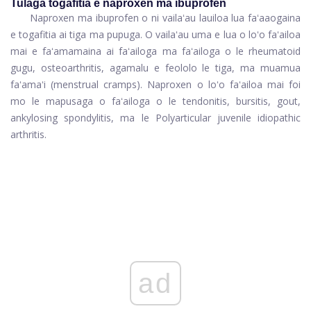
Tulaga togafitia e naproxen ma ibuprofen
Naproxen ma ibuprofen o ni vailaʻau lauiloa lua faʻaaogaina
e togafitia ai tiga ma pupuga. O vailaʻau uma e lua o loʻo faʻailoa
mai e faʻamamaina ai faʻailoga ma faʻailoga o le rheumatoid
gugu, osteoarthritis, agamalu e feololo le tiga, ma muamua
faʻamaʻi (menstrual cramps). Naproxen o loʻo faʻailoa mai foi
mo le mapusaga o faʻailoga o le tendonitis, bursitis, gout,
ankylosing spondylitis, ma le Polyarticular juvenile idiopathic
arthritis.
ad