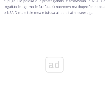
pupuga. I le poloka o le prostaglandin, e fesoasoani le NSAID e
togafitia le tiga ma le fulafula. O naproxen ma ibuprofen e taʻua
o NSAID ma e tele mea e tutusa ai, ae e i ai ni eseesega.
ad