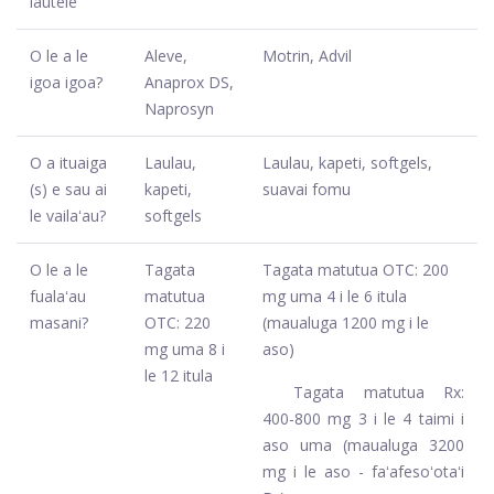
lautele
O le a le
Aleve,
Motrin, Advil
igoa igoa?
Anaprox DS,
Naprosyn
O a ituaiga
Laulau,
Laulau, kapeti, softgels,
(s) e sau ai
kapeti,
suavai fomu
le vailaʻau?
softgels
O le a le
Tagata
Tagata matutua OTC: 200
fualaʻau
matutua
mg uma 4 i le 6 itula
masani?
OTC: 220
(maualuga 1200 mg i le
mg uma 8 i
aso)
le 12 itula
Tagata matutua Rx:
400-800 mg 3 i le 4 taimi i
aso uma (maualuga 3200
mg i le aso - faʻafesoʻotaʻi