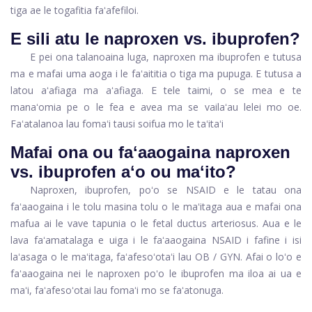
tiga ae le togafitia faʻafefiloi.
E sili atu le naproxen vs. ibuprofen?
E pei ona talanoaina luga, naproxen ma ibuprofen e tutusa
ma e mafai uma aoga i le faʻaititia o tiga ma pupuga. E tutusa a
latou aʻafiaga ma aʻafiaga. E tele taimi, o se mea e te
manaʻomia pe o le fea e avea ma se vailaʻau lelei mo oe.
Faʻatalanoa lau fomaʻi tausi soifua mo le taʻitaʻi
Mafai ona ou faʻaaogaina naproxen
vs. ibuprofen aʻo ou maʻito?
Naproxen, ibuprofen, poʻo se NSAID e le tatau ona
faʻaaogaina i le tolu masina tolu o le maʻitaga aua e mafai ona
mafua ai le vave tapunia o le fetal ductus arteriosus. Aua e le
lava faʻamatalaga e uiga i le faʻaaogaina NSAID i fafine i isi
laʻasaga o le maʻitaga, faʻafesoʻotaʻi lau OB / GYN. Afai o loʻo e
faʻaaogaina nei le naproxen poʻo le ibuprofen ma iloa ai ua e
maʻi, faʻafesoʻotai lau fomaʻi mo se faʻatonuga.