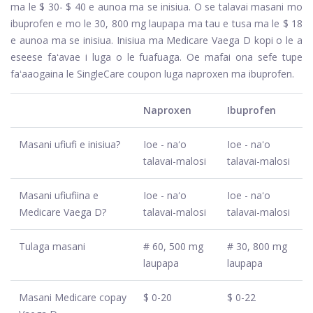
ma le $ 30- $ 40 e aunoa ma se inisiua. O se talavai masani mo
ibuprofen e mo le 30, 800 mg laupapa ma tau e tusa ma le $ 18
e aunoa ma se inisiua. Inisiua ma Medicare Vaega D kopi o le a
eseese faʻavae i luga o le fuafuaga. Oe mafai ona sefe tupe
faʻaaogaina le SingleCare coupon luga naproxen ma ibuprofen.
Naproxen
Ibuprofen
Masani ufiufi e inisiua?
Ioe - naʻo
Ioe - naʻo
talavai-malosi
talavai-malosi
Masani ufiufiina e
Ioe - naʻo
Ioe - naʻo
Medicare Vaega D?
talavai-malosi
talavai-malosi
Tulaga masani
# 60, 500 mg
# 30, 800 mg
laupapa
laupapa
Masani Medicare copay
$ 0-20
$ 0-22