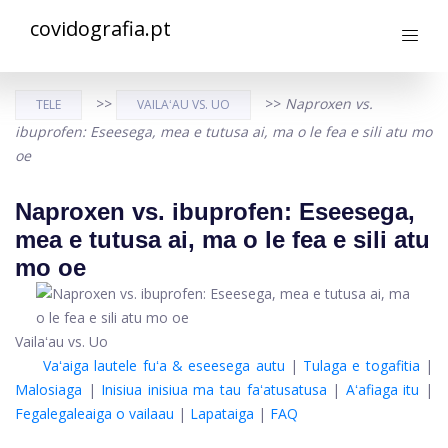
covidografia.pt
>>
>>
Naproxen vs.
TELE
VAILAʻAU VS. UO
ibuprofen: Eseesega, mea e tutusa ai, ma o le fea e sili atu mo
oe
Naproxen vs. ibuprofen: Eseesega,
mea e tutusa ai, ma o le fea e sili atu
mo oe
Vailaʻau vs. Uo
Vaʻaiga lautele fuʻa & eseesega autu
|
Tulaga e togafitia
|
Malosiaga
|
Inisiua inisiua ma tau faʻatusatusa
|
Aʻafiaga itu
|
Fegalegaleaiga o vailaau
|
Lapataiga
|
FAQ