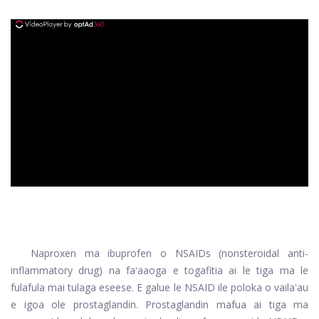
ad
Naproxen ma ibuprofen o NSAIDs (nonsteroidal anti-
inflammatory drug) na faʻaaoga e togafitia ai le tiga ma le
fulafula mai tulaga eseese. E galue le NSAID ile poloka o vailaʻau
e igoa ole prostaglandin. Prostaglandin mafua ai tiga ma