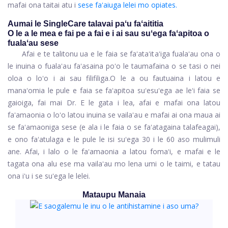
mafai ona taitai atu i
sese faʻaiuga lelei mo opiates.
Aumai le SingleCare talavai paʻu faʻaititia
O le a le mea e fai pe a fai e i ai sau suʻega faʻapitoa o
fualaʻau sese
Afai e te talitonu ua e le faia se faʻataʻitaʻiga fualaʻau ona o
le inuina o fualaʻau faʻasaina poʻo le taumafaina o se tasi o nei
oloa o loʻo i ai sau filifiliga.
O le a ou fautuaina i latou e
manaʻomia le pule e faia se faʻapitoa suʻesuʻega ae leʻi faia se
gaioiga, fai mai Dr. E le gata i lea, afai e mafai ona latou
faʻamaonia o loʻo latou inuina se vailaʻau e mafai ai ona maua ai
se faʻamaoniga sese (e ala i le faia o se faʻatagaina talafeagai),
e ono faʻatulaga e le pule le isi suʻega 30 i le 60 aso mulimuli
ane. Afai, i lalo o le faʻamaonia a latou fomaʻi, e mafai e le
tagata ona alu ese ma vailaʻau mo lena umi o le taimi, e tatau
ona iʻu i se suʻega le lelei.
Mataupu Manaia