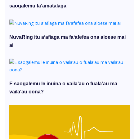
saogalemu faʻamatalaga
NuvaRing itu aʻafiaga ma faʻafefea ona aloese mai
ai
E saogalemu le inuina o vailaʻau o fualaʻau ma
vailaʻau oona?