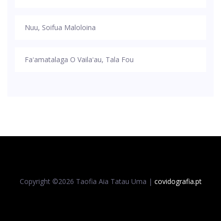
Nuu, Soifua Maloloina
Faʻamatalaga O Vailaʻau, Tala Fou
Copyright ©
2026 Taofia Aia Tatau Uma |
covidografia.pt