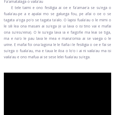
Faʻamatalaga o vailaʻau
E tele taimi e ono fesiligia ai oe e faʻamaeʻa se suʻega o
fualaʻau-pe a e apalai mo se galuega fou, pe afai o oe o se
tagata aʻoga poʻo se tagata taʻalo. O lapisi fualaʻau o le mimi o
le sili lea ona masani ai suʻega (e ui lava o isi tino vai e mafai
ona suʻesuʻeina). O le suʻega lava ia e faigofie ma leai se tiga,
ma e naʻo le pau lava le mea e manaʻomia ai se vaega o le
urine. E mafai foi ona lagona le le fiafia i le fesiligia o oe e fai se
suʻega o fualaʻau, ma e taua le iloa o loʻo i ai ni vailaʻau ma isi
vailaʻau e ono mafua ai se sese lelei fualaʻau suʻega.
ad