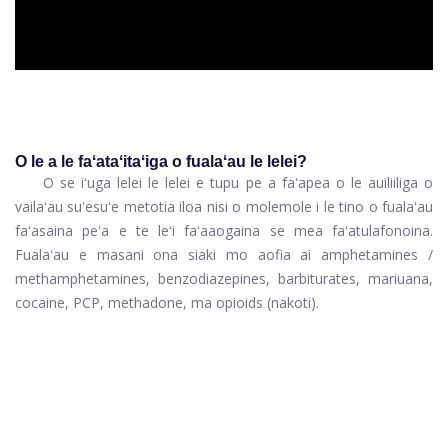
O le a le faʻataʻitaʻiga o fualaʻau le lelei?
O se iʻuga lelei le lelei e tupu pe a faʻapea o le auiliiliga o
vailaʻau suʻesuʻe metotia iloa nisi o molemole i le tino o fualaʻau
faʻasaina peʻa e te leʻi faʻaaogaina se mea faʻatulafonoina.
Fualaʻau e masani ona siaki mo aofia ai amphetamines /
methamphetamines, benzodiazepines, barbiturates, mariuana,
cocaine, PCP, methadone, ma opioids (nakoti).