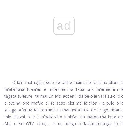
ad
O laʻu fautuaga i soʻo se tasi e inuina nei vailaʻau atonu e
faʻataʻitaʻia fualaʻau e muamua ma taua ona faʻamaoni i le
tagata suʻesuʻe, fai mai Dr. McFadden. Iloa pe o le vailaʻau o loʻo
e aveina ono mafua ai se sese lelei ma faʻailoa i le pule o le
suʻega. Afai ua faʻatonuina, ia mautinoa ia ia oe le igoa mai le
fale talavai, o le a faʻaalia ai o fualaʻau na faatonuina ia te oe.
Afai o se OTC oloa, i ai ni ituaiga o faʻamaumauga (o le