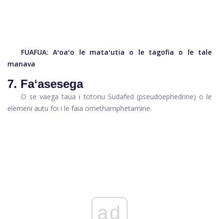
FUAFUA:
Aʻoaʻo le mataʻutia o le tagofia o le tale
manava
7. Faʻasesega
O se vaega taua i totonu
Sudafed
(pseudoephedrine) o le
elemeni autu foi i le faia o
methamphetamine.
ad