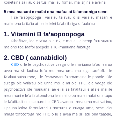
koneteina sa i ai, o se tusi mai lau fomaʻi, ma isi) na e aveina.
5 mea masani e mafai ona mafua ai faʻamaoniga sese
I se faʻaopopoga i vailaʻau talavai, o isi vailaʻau masani e
mafai ona taʻitaʻia ai i se le lelei faʻataʻitaʻiga o fualaʻau.
1. Vitamini B faʻaopoopoga
Riboflavin, lea e taʻua o le B2, e maua i le hemp fatu suauʻu
ma ono toe faafoi a
pepelo
THC (mariuana)
faitauga
2. CBD (
cannabidiol)
CBD
o le le psychoactive vaega o le mariuana laʻau lea ua
avea ma sili lauiloa fofo mo mea uma mai tiga taofiofi, i le
faʻalauiloaina moe, i le fesoasoani faʻamamaina le popole. Ole
suʻega ole vailaʻau ole urine mo le iai ole THC, ole vaega ole
psychoactive ole mariuana, ae e iai se faʻafitauli e aliaʻe mai ile
mea moni e leʻo faʻatonutonu lelei nei oloa ma e mafai ona tupu
le faʻafitauli o le satauro.
I le CBD avanoa i mea uma mai vai inu,
i pauna leiloa formulated, i tinctures o ituaiga uma, sese lelei
miaga tofotofoga mo THC o le a avea ma sili atu ona taatele,