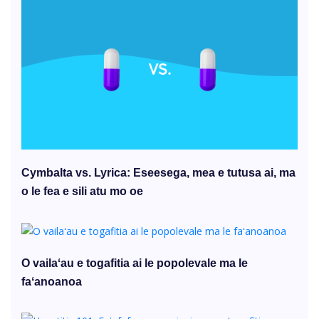
Cymbalta vs. Lyrica: Eseesega, mea e tutusa ai, ma
o le fea e sili atu mo oe
O vailaʻau e togafitia ai le popolevale ma le
faʻanoanoa