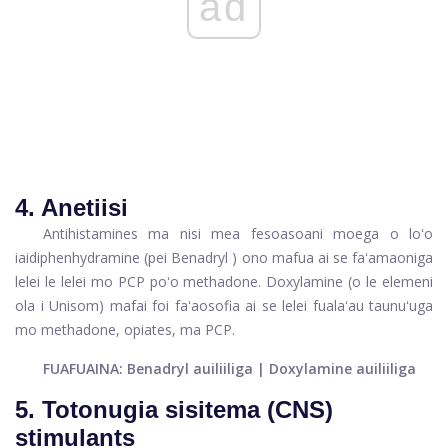
ad
4. Anetiisi
Antihistamines ma nisi mea fesoasoani moega o loʻo
iai
diphenhydramine (pei
Benadryl
) ono mafua ai se faʻamaoniga
lelei le lelei mo PCP poʻo methadone.
Doxylamine
(o le elemeni
ola i Unisom) mafai foi faʻaosofia ai se lelei fualaʻau taunuʻuga
mo methadone, opiates, ma PCP.
FUAFUAINA: Benadryl auiliiliga | Doxylamine auiliiliga
5. Totonugia sisitema (CNS)
stimulants