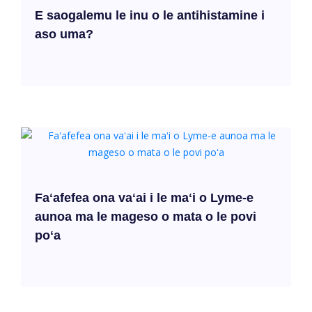
E saogalemu le inu o le antihistamine i
aso uma?
Faʻafefea ona vaʻai i le maʻi o Lyme-e
aunoa ma le mageso o mata o le povi
poʻa