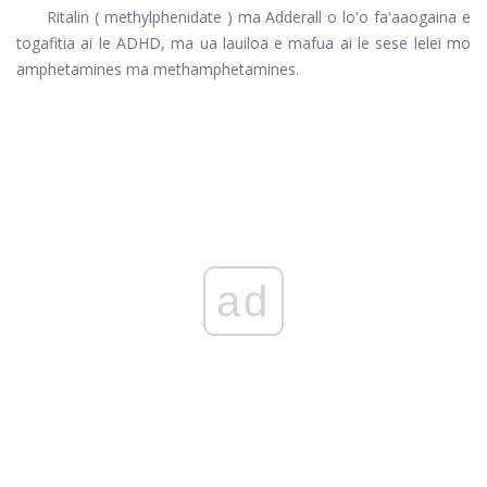
Ritalin
(
methylphenidate
) ma
Adderall
o loʻo faʻaaogaina e
togafitia ai le ADHD, ma ua lauiloa e mafua ai le sese lelei mo
amphetamines ma methamphetamines.
ad