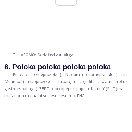
TULAFONO: Sudafed auiliiliga
8. Poloka poloka poloka poloka
Prilosec
(
omeprazole
),
Nexium
(
esomeprazole
), ma
Muamua
(
lansoprazole
) e faʻaaoga e togafitia ai
faʻamaʻi reflux
gastroesophage
(
GERD
) poʻo
peptic papala faʻamaʻi
(PUD)
ma e
mafai ona mafua ai se sese sese mo THC.