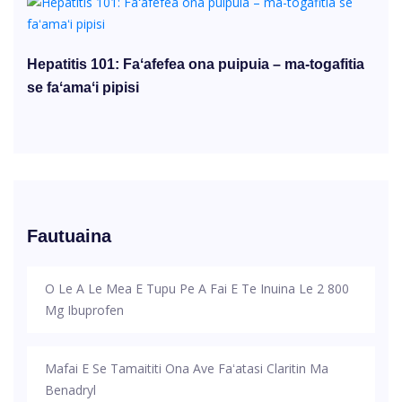
Hepatitis 101: Faʻafefea ona puipuia – ma-togafitia
se faʻamaʻi pipisi
Fautuaina
O Le A Le Mea E Tupu Pe A Fai E Te Inuina Le 2 800
Mg Ibuprofen
Mafai E Se Tamaititi Ona Ave Faʻatasi Claritin Ma
Benadryl