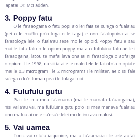
lapatai Dr. McFadden.
3. Poppy fatu
O le faʻaaogaina o fatu popi aʻo leʻi faia se suʻega o fualaʻau
(pei o le muffin poʻo luga o le taga) e ono faʻatupuina ai se
faʻasologa lelei o fualaʻau sese mo le opioid. Poppy fatu e sau
mai le fatu fatu o le opium poppy ma a o fufuluina fatu ae le i
faʻaaogaina, latou te mafai lava ona iai ni faʻasologa o aofaʻiga
o opium. I le 1998, na siitia ai e le malo tele le faitotoʻa o opiate
mai le 0.3 microgram i le 2 micrograms i le mililiter, ae o isi fale
suʻega o loʻo tumau pea i le tulaga tuai.
4. Fulufulu gutu
Pia i le lima mea faʻamama (mai le mamafa faʻaaogaina),
nisi vailaʻau vai, ma fufuluina gutu poʻo isi mea manava fualaʻau
ono mafua ai oe e suʻesuʻe lelei mo le inu ava malosi.
5. Vai uamea
Tonic vai o loʻo iai
quinine, ma a faʻaumatia i le tele aofaʻi