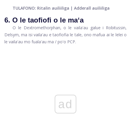
TULAFONO: Ritalin auiliiliga | Adderall auiliiliga
6. O le taofiofi o le maʻa
O le Dextromethorphan, o le vailaʻau galue i Robitussin,
Delsym, ma isi vailaʻau e taofiofia le tale, ono mafua ai le lelei o
le vailaʻau mo fualaʻau ma / poʻo PCP.
ad