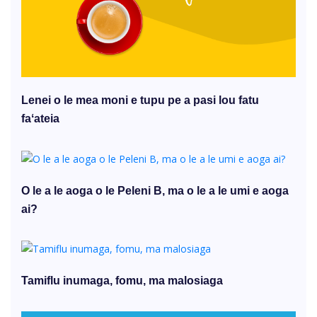
Lenei o le mea moni e tupu pe a pasi lou fatu
faʻateia
O le a le aoga o le Peleni B, ma o le a le umi e aoga
ai?
Tamiflu inumaga, fomu, ma malosiaga