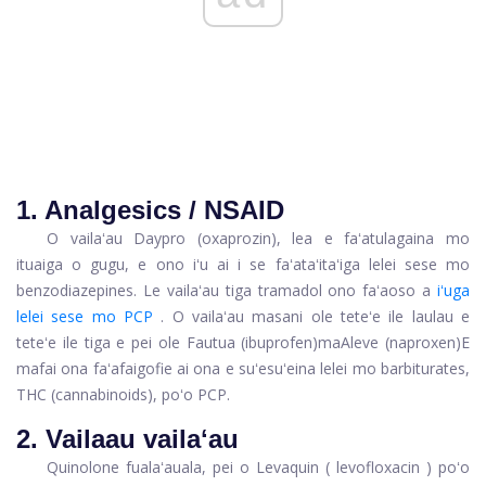
1. Analgesics / NSAID
O vailaʻau
Daypro
(
oxaprozin), lea e faʻatulagaina mo
ituaiga o gugu, e ono iʻu ai i se faʻataʻitaʻiga lelei sese mo
benzodiazepines. Le vailaʻau tiga
tramadol
ono faʻaoso a
iʻuga
lelei sese mo PCP
. O vailaʻau masani ole teteʻe ile laulau e
teteʻe ile tiga e pei ole
Fautua
(ibuprofen)
ma
Aleve (naproxen)
E
mafai ona faʻafaigofie ai ona e suʻesuʻeina lelei mo barbiturates,
THC (cannabinoids), poʻo PCP.
2. Vailaau vailaʻau
Quinolone
fualaʻauala, pei o
Levaquin
(
levofloxacin
) poʻo