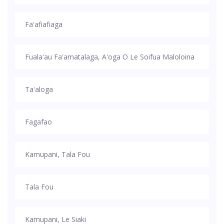
Faʻafiafiaga
Fualaʻau Faʻamatalaga, Aʻoga O Le Soifua Maloloina
Taʻaloga
Fagafao
Kamupani, Tala Fou
Tala Fou
Kamupani, Le Siaki