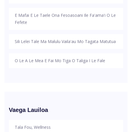
E Mafai E Le Taele Ona Fesoasoani Ile Faʻamaʻi O Le
Fefete
Sili Lelei Tale Ma Malulu Vailaʻau Mo Tagata Matutua
O Le A Le Mea E Fai Mo Tiga O Taliga I Le Fale
Vaega Lauiloa
Tala Fou, Wellness