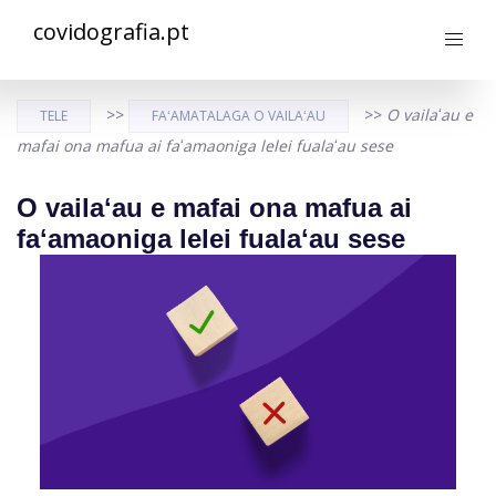
covidografia.pt
>>
>>
O vailaʻau e
TELE
FAʻAMATALAGA O VAILAʻAU
mafai ona mafua ai faʻamaoniga lelei fualaʻau sese
O vailaʻau e mafai ona mafua ai
faʻamaoniga lelei fualaʻau sese