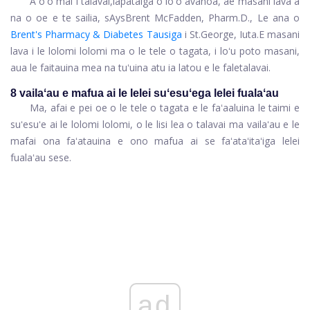
A oʻo mai i talavai,
lapataiga o loʻo avanoa, ae masani lava a
na o oe e te sailia, s
Ays
Brent McFadden, Pharm.D., Le ana o
Brent's Pharmacy & Diabetes Tausiga
i St.George, Iuta.
E masani
lava i le lolomi lolomi ma o le tele o tagata, i loʻu poto masani,
aua le faitauina mea na tuʻuina atu ia latou e le faletalavai.
8 vailaʻau e mafua ai le lelei suʻesuʻega lelei fualaʻau
Ma, afai e pei oe o le tele o tagata e le faʻaaluina le taimi e
suʻesuʻe ai le lolomi lolomi, o le lisi lea o talavai ma vailaʻau e le
mafai ona faʻatauina e ono mafua ai se faʻataʻitaʻiga lelei
fualaʻau sese.
ad