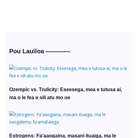
Pou Lauiloa
Ozempic vs. Trulicity: Eseesega, mea e tutusa ai,
ma o le fea e sili atu mo oe
Estrogens: Faʻaaogaina, masani ituaiga, ma le