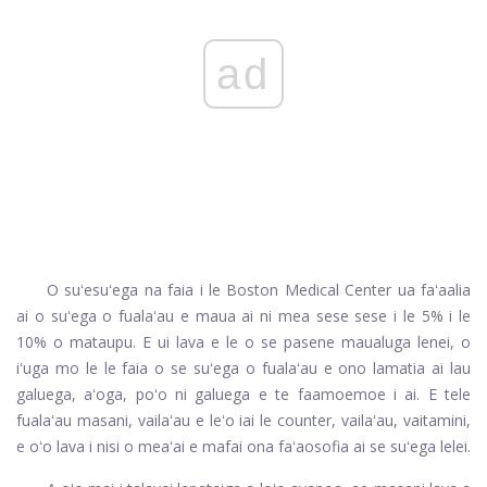
ad
O suʻesuʻega na faia i le Boston Medical Center ua faʻaalia
ai o suʻega o fualaʻau e maua ai ni mea sese sese i le 5% i le
10% o mataupu. E ui lava e le o se pasene maualuga lenei, o
iʻuga mo le le faia o se suʻega o fualaʻau e ono lamatia ai lau
galuega, aʻoga, poʻo ni galuega e te faamoemoe i ai. E tele
fualaʻau masani, vailaʻau e leʻo iai le counter, vailaʻau, vaitamini,
e oʻo lava i nisi o meaʻai e mafai ona faʻaosofia ai se suʻega lelei.