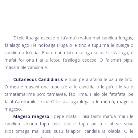
E tele ituaiga eseese o faʻamaʻi mafua mai candida fungus,
faʻalagolago i le nofoaga i luga o le tino e tupu ma le ituaiga o
candida o loʻo iai. E ui e i ai a latou soʻoga soʻose i faʻailoga, e
mafai foi ona i ai a latou faʻailoga eseese. O faʻamaʻi pipisi
masani ole candida e:
Cutaneous Candidiasis
e tupu pe a afaina le paʻu ile tino.
O mea e masani ona tupu aʻe ai le candida o le paʻu i le va o
tamatamailima poʻo tamaivae, fao, lima, i lalo ole fatafata, pe
faʻataʻamilomilo le itu. O le faʻailoga iloga o le mūmū, mageso
mageso.
Mageso mageso
i pepe mafai i nisi taimi mafua mai i le
candida soʻona tupu tele, lea e tupu pe a i ai se susu
siʻosiʻomaga mai susu susu faʻapipiʻi candida ia olaola. O le