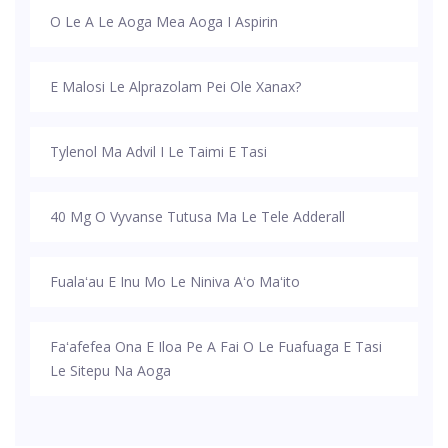
O Le A Le Aoga Mea Aoga I Aspirin
E Malosi Le Alprazolam Pei Ole Xanax?
Tylenol Ma Advil I Le Taimi E Tasi
40 Mg O Vyvanse Tutusa Ma Le Tele Adderall
Fualaʻau E Inu Mo Le Niniva Aʻo Maʻito
Faʻafefea Ona E Iloa Pe A Fai O Le Fuafuaga E Tasi
Le Sitepu Na Aoga