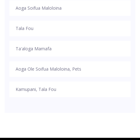
Aoga Soifua Maloloina
Tala Fou
Taʻaloga Mamafa
Aoga Ole Soifua Maloloina, Pets
Kamupani, Tala Fou