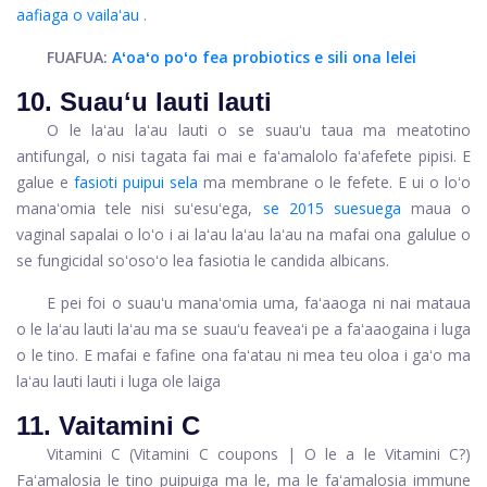
aafiaga o vailaʻau
.
FUAFUA:
Aʻoaʻo poʻo fea probiotics e sili ona lelei
10. Suauʻu lauti lauti
O le laʻau laʻau lauti o se suauʻu taua ma meatotino
antifungal, o nisi tagata fai mai e faʻamalolo faʻafefete pipisi. E
galue e
fasioti puipui sela
ma membrane o le fefete. E ui o loʻo
manaʻomia tele nisi suʻesuʻega,
se 2015 suesuega
maua o
vaginal sapalai o loʻo i ai laʻau laʻau laʻau na mafai ona galulue o
se fungicidal soʻosoʻo lea fasiotia le candida albicans.
E pei foi o suauʻu manaʻomia uma, faʻaaoga ni nai mataua
o le laʻau lauti laʻau ma se suauʻu feaveaʻi pe a faʻaaogaina i luga
o le tino. E mafai e fafine ona faʻatau ni mea teu oloa i gaʻo ma
laʻau lauti lauti i luga ole laiga
11. Vaitamini C
Vitamini C (Vitamini C coupons | O le a le Vitamini C?)
Faʻamalosia le tino puipuiga ma le, ma le faʻamalosia immune