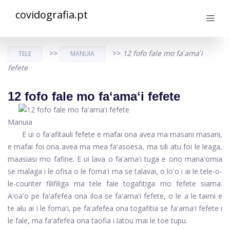
covidografia.pt
>>
>>
12 fofo fale mo faʻamaʻi
TELE
MANUIA
fefete
12 fofo fale mo faʻamaʻi fefete
Manuia
E ui o faʻafitauli fefete e mafai ona avea ma masani masani,
e mafai foi ona avea ma mea faʻasoesa, ma sili atu foi le leaga,
maasiasi mo fafine. E ui lava o faʻamaʻi tuga e ono manaʻomia
se malaga i le ofisa o le fomaʻi ma se talavai, o loʻo i ai le tele-o-
le-counter filifiliga ma tele fale togafitiga mo fefete siama.
Aʻoaʻo pe faʻafefea ona iloa se faʻamaʻi fefete, o le a le taimi e
te alu ai i le fomaʻi, pe faʻafefea ona togafitia se faʻamaʻi fefete i
le fale, ma faʻafefea ona taofia i latou mai le toe tupu.