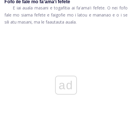
Fofo ile fale mo faʻamaʻi fefete
E iai auala masani e togafitia ai faʻamaʻi fefete. O nei fofo
fale mo siama fefete e faigofie mo i latou e mananao e o i se
sili atu masani, ma le faautauta auala.
ad