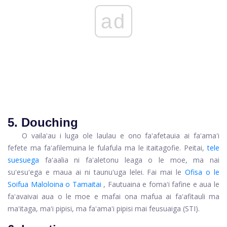
ad
5. Douching
O vailaʻau i luga ole laulau e ono faʻafetauia ai faʻamaʻi
fefete ma faʻafilemuina le fulafula ma le itaitagofie. Peitai,
tele
suesuega
faʻaalia ni faʻaletonu leaga o le moe, ma nai
suʻesuʻega e maua ai ni taunuʻuga lelei. Fai mai le
Ofisa o le
Soifua Maloloina o Tamaitai
, Fautuaina e fomaʻi fafine e aua le
faʻavaivai aua o le moe e mafai ona mafua ai faʻafitauli ma
maʻitaga, maʻi pipisi, ma faʻamaʻi pipisi mai feusuaiga (STI).