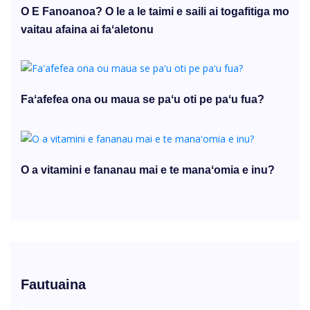
O E Fanoanoa? O le a le taimi e saili ai togafitiga mo
vaitau afaina ai faʻaletonu
Faʻafefea ona ou maua se paʻu oti pe paʻu fua?
O a vitamini e fananau mai e te manaʻomia e inu?
Fautuaina