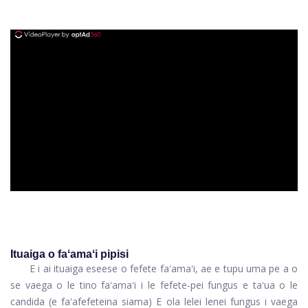
ad
Ituaiga o faʻamaʻi pipisi
E i ai ituaiga eseese o fefete faʻamaʻi, ae e tupu uma pe a o
se vaega o le tino faʻamaʻi i le fefete-pei fungus e taʻua o le
candida (e faʻafefeteina siama) E ola lelei lenei fungus i vaega