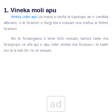
1. Vineka moli apu
Vineka cider apu
ua maua e taofia le tuputupu ae o candida
albicans, o le faʻamaʻi o fungi lea e masani ona mafua ai fefete
faʻamaʻi.
Mo le faʻaaogaina o lenei fofo masani, tamoe taele ma
faʻaopopo se afa ipu o apu cider vineka ma faʻasusu i le taele
mo le le itiiti ifo i le 20 minute.
ad