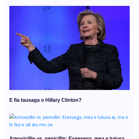
E fia tausaga o Hillary Clinton?
Amoxicillin vs. penicillin: Eseesega, mea e tutusa