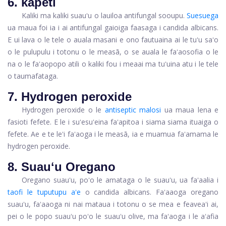
6. kapeti
Kaliki ma kaliki suauʻu o lauiloa antifungal sooupu.
Suesuega
ua maua foi ia i ai antifungal gaioiga faasaga i candida albicans.
E ui lava o le tele o auala masani e ono fautuaina ai le tuʻu saʻo
o le pulupulu i totonu o le measā, o se auala le faʻaosofia o le
na o le faʻaopopo atili o kaliki fou i meaai ma tuʻuina atu i le tele
o taumafataga.
7. Hydrogen peroxide
Hydrogen peroxide o le
antiseptic malosi
ua maua lena e
fasioti fefete. E le i suʻesuʻeina faʻapitoa i siama siama ituaiga o
fefete. Ae e te leʻi faʻaoga i le measā, ia e muamua faʻamama le
hydrogen peroxide.
8. Suauʻu Oregano
Oregano suauʻu, poʻo le amataga o le suauʻu, ua faʻaalia i
taofi le tuputupu aʻe
o candida albicans. Faʻaaoga oregano
suauʻu, faʻaaoga ni nai mataua i totonu o se mea e feaveaʻi ai,
pei o le popo suauʻu poʻo le suauʻu olive, ma faʻaoga i le aʻafia