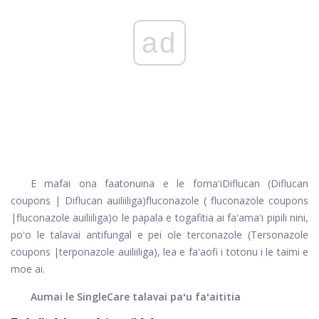
ad
E mafai ona faatonuina e le fomaʻi
Diflucan (Diflucan
coupons | Diflucan auiliiliga)
fluconazole (
fluconazole coupons
|
fluconazole auiliiliga
)
o le papala e togafitia ai faʻamaʻi pipili nini,
poʻo le talavai antifungal e pei ole terconazole
(Tersonazole
coupons
|
terponazole auiliiliga)
, lea e faʻaofi i totonu i le taimi e
moe ai.
Aumai le SingleCare talavai paʻu faʻaititia