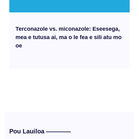
Terconazole vs. miconazole: Eseesega,
mea e tutusa ai, ma o le fea e sili atu mo
oe
Pou Lauiloa