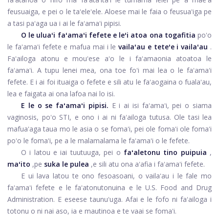
feusuaiga, e pei o le taʻeleʻele. Aloese mai le faia o feusuaʻiga pe
a tasi paʻaga ua i ai le faʻamaʻi pipisi.
O le uluaʻi faʻamaʻi fefete e leʻi atoa ona togafitia
poʻo
le faʻamaʻi fefete e mafua mai i le
vailaʻau e teteʻe i vailaʻau
.
Faʻailoga atonu e mouʻese aʻo le i faʻamaonia atoatoa le
faʻamaʻi. A tupu lenei mea, ona toe foʻi mai lea o le faʻamaʻi
fefete. E i ai foi ituaiga o fefete e sili atu le faʻaogaina o fualaʻau,
lea e faigata ai ona lafoa nai lo isi.
E le o se faʻamaʻi pipisi.
E i ai isi faʻamaʻi, pei o siama
vaginosis, poʻo STI, e ono i ai ni faʻailoga tutusa. Ole tasi lea
mafuaʻaga taua mo le asia o se fomaʻi, pei ole fomaʻi ole fomaʻi
poʻo le fomaʻi, pe a le malamalama le faʻamaʻi o le fefete.
O i latou e iai tuutuuga, pei o
faʻaletonu tino puipuia
,
maʻito
,
pe
suka le pulea
,
e sili atu ona aʻafia i faʻamaʻi fefete.
E ui lava latou te ono fesoasoani, o vailaʻau i le fale mo
faʻamaʻi fefete e le faʻatonutonuina e le U.S. Food and Drug
Administration. E eseese taunuʻuga. Afai e le fofo ni faʻailoga i
totonu o ni nai aso, ia e mautinoa e te vaai se fomaʻi.