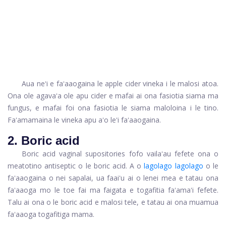
Aua neʻi e faʻaaogaina le apple cider vineka i le malosi atoa.
Ona ole agavaʻa ole apu cider e mafai ai ona fasiotia siama ma
fungus, e mafai foi ona fasiotia le siama maloloina i le tino.
Faʻamamaina le vineka apu aʻo leʻi faʻaaogaina.
2. Boric acid
Boric acid vaginal supositories fofo vailaʻau fefete ona o
meatotino antiseptic o le boric acid. A o
lagolago lagolago
o le
faʻaaogaina o nei sapalai, ua faaiʻu ai o lenei mea e tatau ona
faʻaaoga mo le toe fai ma faigata e togafitia faʻamaʻi fefete.
Talu ai ona o le boric acid e malosi tele, e tatau ai ona muamua
faʻaaoga togafitiga mama.