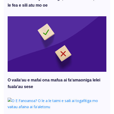
le fea e sili atu mo oe
O vailaʻau e mafai ona mafua ai faʻamaoniga lelei
fualaʻau sese