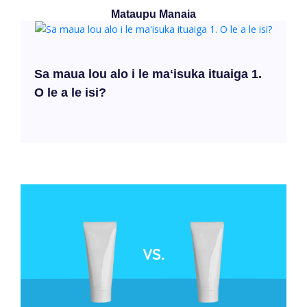
Mataupu Manaia
Sa maua lou alo i le maʻisuka ituaiga 1.
O le a le isi?