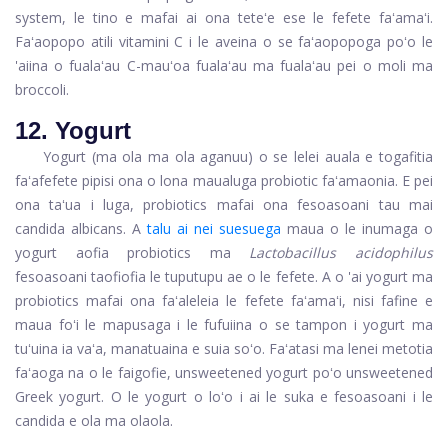
system, le tino e mafai ai ona teteʻe ese le fefete faʻamaʻi.
Faʻaopopo atili vitamini C i le aveina o se faʻaopopoga poʻo le
'aiina o fualaʻau C-mauʻoa fualaʻau ma fualaʻau pei o moli ma
broccoli.
12. Yogurt
Yogurt (ma ola ma ola aganuu) o se lelei auala e togafitia
faʻafefete pipisi ona o lona maualuga probiotic faʻamaonia. E pei
ona taʻua i luga, probiotics mafai ona fesoasoani tau mai
candida albicans. A
talu ai nei suesuega
maua o le inumaga o
yogurt aofia probiotics ma
Lactobacillus acidophilus
fesoasoani taofiofia le tuputupu ae o le fefete. A o 'ai yogurt ma
probiotics mafai ona faʻaleleia le fefete faʻamaʻi, nisi fafine e
maua foʻi le mapusaga i le fufuiina o se tampon i yogurt ma
tuʻuina ia vaʻa, manatuaina e suia soʻo. Faʻatasi ma lenei metotia
faʻaoga na o le faigofie, unsweetened yogurt poʻo unsweetened
Greek yogurt. O le yogurt o loʻo i ai le suka e fesoasoani i le
candida e ola ma olaola.