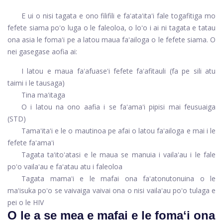
E ui o nisi tagata e ono filifili e faʻataʻitaʻi fale togafitiga mo
fefete siama poʻo luga o le faleoloa, o loʻo i ai ni tagata e tatau
ona asia le fomaʻi pe a latou maua faʻailoga o le fefete siama. O
nei gasegase aofia ai:
I latou e maua faʻafuaseʻi fefete faʻafitauli (fa pe sili atu
taimi i le tausaga)
Tina maʻitaga
O i latou na ono aafia i se faʻamaʻi pipisi mai feusuaiga
(STD)
Tamaʻitaʻi e le o mautinoa pe afai o latou faʻailoga e mai i le
fefete faʻamaʻi
Tagata taʻitoʻatasi e le maua se manuia i vailaʻau i le fale
poʻo vailaʻau e faʻatau atu i faleoloa
Tagata mamaʻi e le mafai ona faʻatonutonuina o le
maʻisuka poʻo se vaivaiga vaivai ona o nisi vailaʻau poʻo tulaga e
pei o le HIV
O le a se mea e mafai e le fomaʻi ona