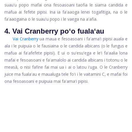
suauʻu popo mafai ona fesoasoani taofia le siama candida e
mafua ai fefete pipisi. Ina ia faʻaaoga lenei togafitiga, na o le
faʻaaogaina o le suauʻu popo i le vaega na aʻafia.
4. Vai Cranberry poʻo fualaʻau
Vai Cranberry
ua maua e fesoasoani i
faʻamaʻi pipisi auala
e
ala i le puipuia o le fausiaina o le candida albicans (o le fungus e
mafua ai faʻafefete pipisi). E ui o suʻesuʻega e leʻi faʻaalia lona
mafai e fesoasoani e faʻamalolo ai candida albicans i totonu o le
measā, o nisi fafine fai mai ua i ai o latou iʻuga. O le Cranberry
juice ma fualaʻau e maualuga tele foʻi i le vaitamini C, e mafai foi
ona fesoasoani e puipuia mai faʻamaʻi pipisi.