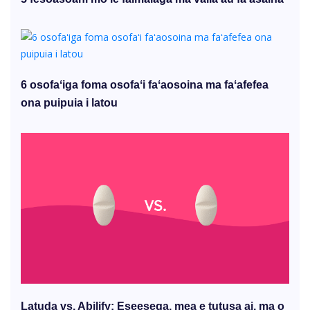
6 osofaʻiga foma osofaʻi faʻaosoina ma faʻafefea
ona puipuia i latou
Latuda vs. Abilify: Eseesega, mea e tutusa ai, ma o