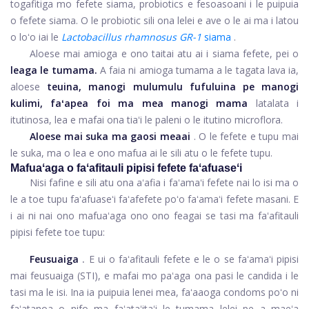
togafitiga mo fefete siama, probiotics e fesoasoani i le puipuia
o fefete siama. O le probiotic sili ona lelei e ave o le ai ma i latou
o loʻo iai le
Lactobacillus rhamnosus GR-1
siama
.
Aloese mai amioga e ono taitai atu ai i siama fefete, pei o
leaga le tumama.
A faia ni amioga tumama a le tagata lava ia,
aloese
teuina, manogi mulumulu fufuluina pe manogi
kulimi, faʻapea foi ma mea manogi mama
latalata i
itutinosa, lea e mafai ona tiaʻi le paleni o le itutino microflora.
Aloese mai suka ma gaosi meaai
. O le fefete e tupu mai
le suka, ma o lea e ono mafua ai le sili atu o le fefete tupu.
Mafuaʻaga o faʻafitauli pipisi fefete faʻafuaseʻi
Nisi fafine e sili atu ona aʻafia i faʻamaʻi fefete nai lo isi ma o
le a toe tupu faʻafuaseʻi faʻafefete poʻo faʻamaʻi fefete masani. E
i ai ni nai ono mafuaʻaga ono ono feagai se tasi ma faʻafitauli
pipisi fefete toe tupu:
Feusuaiga
.
E ui o faʻafitauli fefete e le o se faʻamaʻi pipisi
mai feusuaiga (STI), e mafai mo paʻaga ona pasi le candida i le
tasi ma le isi. Ina ia puipuia lenei mea, faʻaaoga condoms poʻo ni
faʻatanoa o nifo ma faʻataʻitaʻi le tumama lelei pe a maeʻa