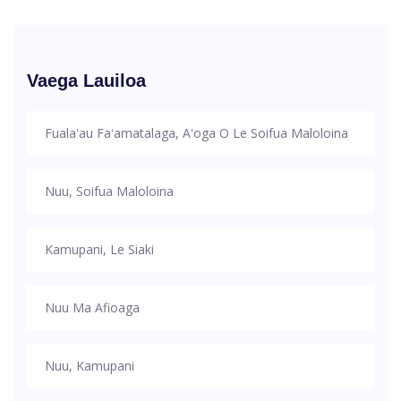
Vaega Lauiloa
Fualaʻau Faʻamatalaga, Aʻoga O Le Soifua Maloloina
Nuu, Soifua Maloloina
Kamupani, Le Siaki
Nuu Ma Afioaga
Nuu, Kamupani