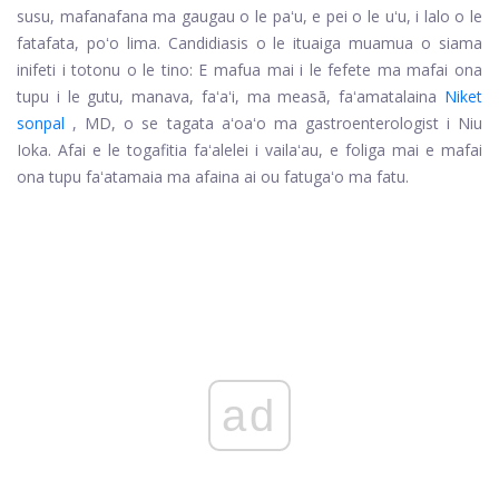
susu, mafanafana ma gaugau o le paʻu, e pei o le uʻu, i lalo o le
fatafata, poʻo lima. Candidiasis o le ituaiga muamua o siama
inifeti i totonu o le tino: E mafua mai i le fefete ma mafai ona
tupu i le gutu, manava, faʻaʻi, ma measā, faʻamatalaina
Niket
sonpal
, MD, o se tagata aʻoaʻo ma gastroenterologist i Niu
Ioka. Afai e le togafitia faʻalelei i vailaʻau, e foliga mai e mafai
ona tupu faʻatamaia ma afaina ai ou fatugaʻo ma fatu.
ad