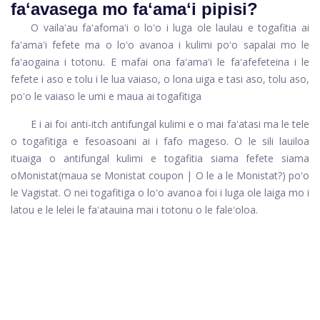
faʻavasega mo faʻamaʻi pipisi?
O vailaʻau faʻafomaʻi o loʻo i luga ole laulau e togafitia ai
faʻamaʻi fefete ma o loʻo avanoa i kulimi poʻo sapalai mo le
faʻaogaina i totonu. E mafai ona faʻamaʻi le faʻafefeteina i le
fefete i aso e tolu i le lua vaiaso, o lona uiga e tasi aso, tolu aso,
poʻo le vaiaso le umi e maua ai togafitiga
E i ai foi anti-itch antifungal kulimi e o mai faʻatasi ma le tele
o togafitiga e fesoasoani ai i fafo mageso. O le sili lauiloa
ituaiga o antifungal kulimi e togafitia siama fefete siama
o
Monistat
(maua se Monistat coupon | O le a le Monistat?) poʻo
le Vagistat. O nei togafitiga o loʻo avanoa foi i luga ole laiga mo i
latou e le lelei le faʻatauina mai i totonu o le faleʻoloa.