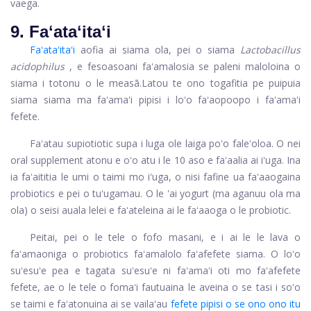
vaega.
9. Faʻataʻitaʻi
Faʻataʻitaʻi
aofia ai siama ola, pei o siama
Lactobacillus
acidophilus
,
e fesoasoani faʻamalosia se paleni maloloina o
siama i totonu o le measā.
Latou te ono togafitia pe puipuia
siama siama
ma faʻamaʻi pipisi i loʻo faʻaopoopo i faʻamaʻi
fefete.
Faʻatau supiotiotic supa i luga ole laiga poʻo faleʻoloa. O nei
oral supplement atonu e oʻo atu i le 10 aso e faʻaalia ai iʻuga. Ina
ia faʻaititia le umi o taimi mo iʻuga, o nisi fafine ua faʻaaogaina
probiotics e pei o tuʻugamau. O le 'ai yogurt (ma aganuu ola ma
ola) o seisi auala lelei e faʻateleina ai le faʻaaoga o le probiotic.
Peitai, pei o le tele o fofo masani, e i ai le le lava o
faʻamaoniga o probiotics faʻamalolo faʻafefete siama. O loʻo
suʻesuʻe pea e tagata suʻesuʻe ni faʻamaʻi oti mo faʻafefete
fefete, ae o le tele o fomaʻi fautuaina le aveina o se tasi i soʻo
se taimi e faʻatonuina ai se vailaʻau
fefete pipisi o se ono ono itu