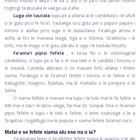
mūmū mūmū e aliaʻe i le va o afu o le paʻu ma tamaʻi mūmū
togitogi faʻatusalia le vaega ua aʻafia.
Luga ole tautala
tupu pe a afaina ai le candidiasis i le ufiufi
o le gutu poʻo le faʻaʻi. Tautaliga tuʻu gutu pei o papaʻe papaʻe i
totonu o alafau poʻo luga o le laulaufaiva. Faʻailoga atonu e
aofia ai foʻi le manava leaga, tiga a o foloina, faʻaletonu i le
tofo, ma le mago o le gutu (sili atu e uiga i le tautala thrush).
Faʻamaʻi pipisi fefete
, e taʻua foi o le vulvovaginal
candidiasis, e tupu pe a fai o le ova tele o le candida i totonu o
le measā. Candida albicans o se masani fofo afaina i fefete
siama. Faʻailoga o le faʻamaʻi fefete i totonu o le fafine o le
itaitagofie, mageso, fulafula, ma le mafiafia o le paʻepaʻe o le
fafine.
O siama fefete e masani ma tupu i le tolu mai le fa fafine a
itiiti mai e tasi i le latou olaga, fai mai Dr. Sonpal. Ona o faʻamaʻi
pipisi fefete e tupu i le tele o fafine, o lenei tusitusiga o le a
faʻapitoa i togafitiga ma le puipuia o siama fefete faʻamaʻi naʻo.
Mafai e se fefete siama alu ese na o ia?
Faʻamatala lemu o faʻafefete fefete maua le avanoa o le alu