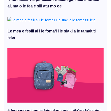
ai, ma o le fea e sili atu mo oe
Le mea e fesili ai i le fomaʻi i le siaki a le tamaititi
lelei
5 fesoasoani mo le faimalaga ma vailaʻau faʻasaina