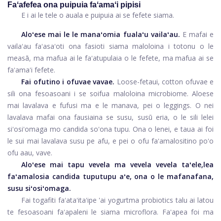
Faʻafefea ona puipuia faʻamaʻi pipisi
E i ai le tele o auala e puipuia ai se fefete siama.
Aloʻese mai le le manaʻomia fualaʻu vailaʻau.
E mafai e
vailaʻau faʻasaʻoti ona fasioti siama maloloina i totonu o le
measā, ma mafua ai le faʻatupulaia o le fefete, ma mafua ai se
faʻamaʻi fefete.
Fai ofutino i ofuvae vavae.
Loose-fetaui, cotton ofuvae e
sili ona fesoasoani i se soifua maloloina microbiome. Aloese
mai lavalava e fufusi ma e le manava, pei o leggings. O nei
lavalava mafai ona fausiaina se susu, susū eria, o le sili lelei
siʻosiʻomaga mo candida soʻona tupu. Ona o lenei, e taua ai foi
le sui mai lavalava susu pe afu, e pei o ofu faʻamalositino poʻo
ofu aau, vave.
Aloʻese mai tapu vevela ma vevela vevela taʻele,
lea
faʻamalosia candida tuputupu aʻe, ona o le mafanafana,
susu siʻosiʻomaga.
Fai togafiti faʻataʻitaʻi
pe 'ai yogurt
ma probiotics talu ai latou
te fesoasoani faʻapaleni le siama microflora. Faʻapea foi ma