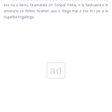
ese na o latou, faʻamatala Dr. Sonpal. Peitai, e le fautuaina e le
amanaʻia se fefete faʻamaʻi aua e foliga mai e toe foʻi pe a le
togafitia togafitiga.
ad