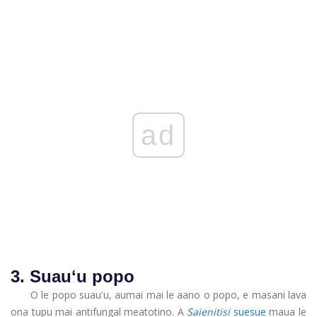
ad
3. Suauʻu popo
O le popo suauʻu, aumai mai le aano o popo, e masani lava
ona tupu mai antifungal meatotino. A
Saienitisi
suesue
maua le