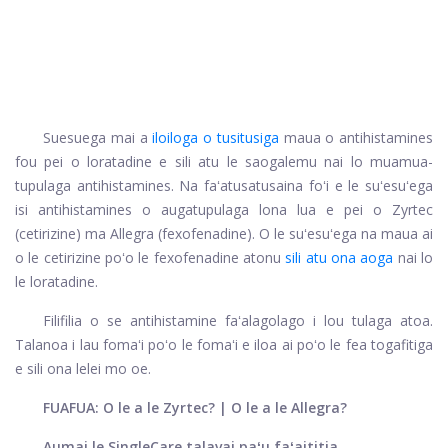
Suesuega mai a
iloiloga o tusitusiga
maua o antihistamines
fou pei o loratadine e sili atu le saogalemu nai lo muamua-
tupulaga antihistamines. Na faʻatusatusaina foʻi e le suʻesuʻega
isi antihistamines o augatupulaga lona lua e pei o Zyrtec
(cetirizine) ma Allegra (fexofenadine). O le suʻesuʻega na maua ai
o le cetirizine poʻo le fexofenadine atonu
sili atu ona aoga
nai lo
le loratadine.
Filifilia o se antihistamine faʻalagolago i lou tulaga atoa.
Talanoa i lau fomaʻi poʻo le fomaʻi e iloa ai poʻo le fea togafitiga
e sili ona lelei mo oe.
FUAFUA: O le a le Zyrtec? | O le a le Allegra?
Aumai le SingleCare talavai paʻu faʻaititia