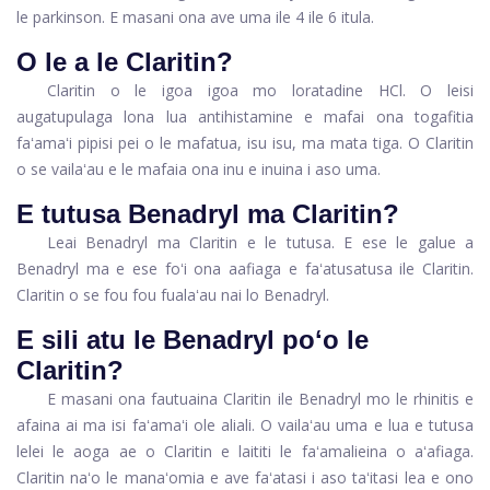
le parkinson. E masani ona ave uma ile 4 ile 6 itula.
O le a le Claritin?
Claritin o le igoa igoa mo loratadine HCl. O leisi
augatupulaga lona lua antihistamine e mafai ona togafitia
faʻamaʻi pipisi pei o le mafatua, isu isu, ma mata tiga. O Claritin
o se vailaʻau e le mafaia ona inu e inuina i aso uma.
E tutusa Benadryl ma Claritin?
Leai Benadryl ma Claritin e le tutusa. E ese le galue a
Benadryl ma e ese foʻi ona aafiaga e faʻatusatusa ile Claritin.
Claritin o se fou fou fualaʻau nai lo Benadryl.
E sili atu le Benadryl poʻo le
Claritin?
E masani ona fautuaina Claritin ile Benadryl mo le rhinitis e
afaina ai ma isi faʻamaʻi ole aliali. O vailaʻau uma e lua e tutusa
lelei le aoga ae o Claritin e laititi le faʻamalieina o aʻafiaga.
Claritin naʻo le manaʻomia e ave faʻatasi i aso taʻitasi lea e ono