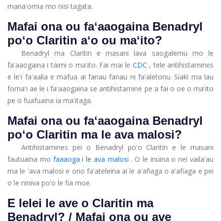
manaʻomia mo nisi tagata.
Mafai ona ou faʻaaogaina Benadryl
poʻo Claritin aʻo ou maʻito?
Benadryl ma Claritin e masani lava saogalemu mo le
faʻaaogaina i taimi o maʻito. Fai mai le
CDC
, tele antihistamines
e leʻi faʻaalia e mafua ai fanau fanau ni faʻaletonu. Siaki ma lau
fomaʻi ae le i faʻaaogaina se antihistamine pe a fai o oe o maʻito
pe o fuafuaina ia maʻitaga.
Mafai ona ou faʻaaogaina Benadryl
poʻo Claritin ma le ava malosi?
Antihistamines pei o Benadryl poʻo Claritin e le masani
fautuaina mo
faaaoga i le ava malosi
. O le inuina o nei vailaʻau
ma le 'ava malosi e ono faʻateleina ai le aʻafiaga o aʻafiaga e pei
o le niniva poʻo le fia moe.
E lelei le ave o Claritin ma
Benadryl? / Mafai ona ou ave