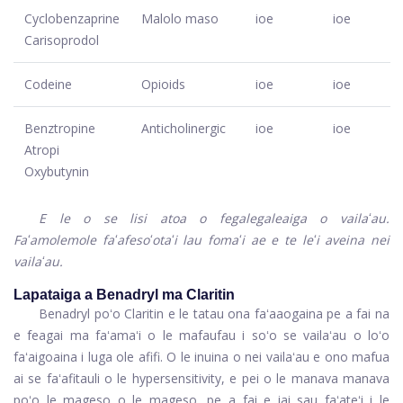
Cyclobenzaprine
Malolo maso
ioe
ioe
Carisoprodol
Codeine
Opioids
ioe
ioe
Benztropine
Anticholinergic
ioe
ioe
Atropi
Oxybutynin
E le o se lisi atoa o fegalegaleaiga o vailaʻau.
Faʻamolemole faʻafesoʻotaʻi lau fomaʻi ae e te leʻi aveina nei
vailaʻau.
Lapataiga a Benadryl ma Claritin
Benadryl poʻo Claritin e le tatau ona faʻaaogaina pe a fai na
e feagai ma faʻamaʻi o le mafaufau i soʻo se vailaʻau o loʻo
faʻaigoaina i luga ole afifi. O le inuina o nei vailaʻau e ono mafua
ai se faʻafitauli o le hypersensitivity, e pei o le manava manava
poʻo le mageso o le mageso, pe a fai e iai sau faʻateʻi i le