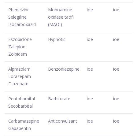
Phenelzine
Monoamine
ioe
ioe
Selegiline
oxidase taofi
Isocarboxazid
(MAOI)
Eszopiclone
Hypnotic
ioe
ioe
Zaleplon
Zolpidem
Alprazolam
Benzodiazepine
ioe
ioe
Lorazepam
Diazepam
Pentobarbital
Barbiturate
ioe
ioe
Secobarbital
Carbamazepine
Anticonvulsant
ioe
ioe
Gabapentin