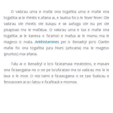
O vailaʻau uma e mafai ona togafitia uma e mafai ona
togafitia ai le rhinitis e afaina ai, e lauiloa foi o le fever fever. Ole
vailaʻau ole rhinitis ole kulupu e iai aafiaga ole isu pei ole
pisapisao ma le mafatua. O vailaʻau uma e lua e mafai ona
togafitia ai le kanesa o faʻamaʻi e mafua ai le mumu ma le
mageso o mata.
Antihistamines
pei o Benadryl poʻo Claritin
mafai foi ona togafitia paʻu hives (urticaria) ma le mageso
(pruritus) mai afaina.
Talu ai o Benadryl o loʻo faʻatamaia meatotino, e masani
ona faʻaaogaina na o oe pe tuʻufaʻatasi ma isi vailaʻau mo le le
lava o le moe. O nisi taimi e faʻaaogaina o se tasi fualaʻau e
fesoasoani ai ia i latou e faʻafitauli e momoe.