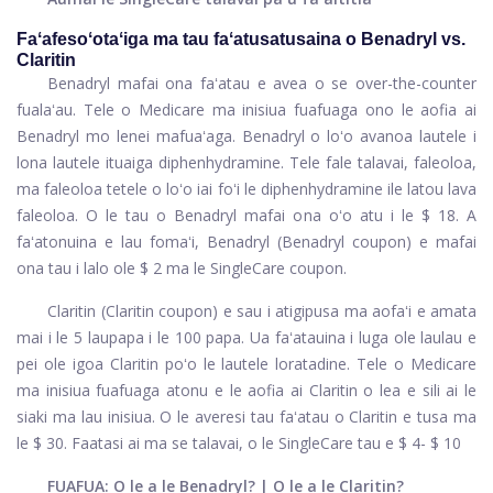
Faʻafesoʻotaʻiga ma tau faʻatusatusaina o Benadryl vs.
Claritin
Benadryl mafai ona faʻatau e avea o se over-the-counter
fualaʻau. Tele o Medicare ma inisiua fuafuaga ono le aofia ai
Benadryl mo lenei mafuaʻaga. Benadryl o loʻo avanoa lautele i
lona lautele ituaiga diphenhydramine. Tele fale talavai, faleoloa,
ma faleoloa tetele o loʻo iai foʻi le diphenhydramine ile latou lava
faleoloa. O le tau o Benadryl mafai ona oʻo atu i le $ 18. A
faʻatonuina e lau fomaʻi, Benadryl (Benadryl coupon) e mafai
ona tau i lalo ole $ 2 ma le SingleCare coupon.
Claritin (Claritin coupon) e sau i atigipusa ma aofaʻi e amata
mai i le 5 laupapa i le 100 papa. Ua faʻatauina i luga ole laulau e
pei ole igoa Claritin poʻo le lautele loratadine. Tele o Medicare
ma inisiua fuafuaga atonu e le aofia ai Claritin o lea e sili ai le
siaki ma lau inisiua. O le averesi tau faʻatau o Claritin e tusa ma
le $ 30. Faatasi ai ma se talavai, o le SingleCare tau e $ 4- $ 10
FUAFUA: O le a le Benadryl? | O le a le Claritin?