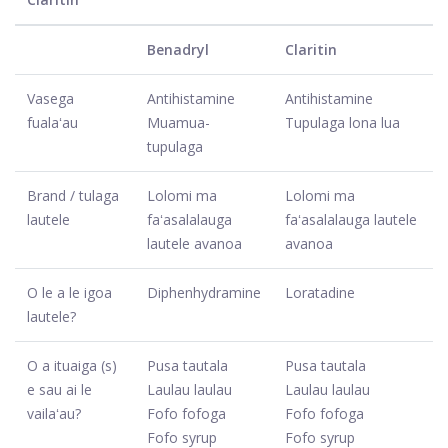
Benadryl
Claritin
Vasega
Antihistamine
Antihistamine
fualaʻau
Muamua-
Tupulaga lona lua
tupulaga
Brand / tulaga
Lolomi ma
Lolomi ma
lautele
faʻasalalauga
faʻasalalauga lautele
lautele avanoa
avanoa
O le a le igoa
Diphenhydramine
Loratadine
lautele?
O a ituaiga (s)
Pusa tautala
Pusa tautala
e sau ai le
Laulau laulau
Laulau laulau
vailaʻau?
Fofo fofoga
Fofo fofoga
Fofo syrup
Fofo syrup