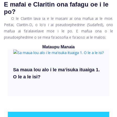
E mafai e Claritin ona fafagu oe i le
po?
O le Claritin lava ia e le masani ai ona mafua ai le moe.
Peitai, Claritin-D, o loʻo i ai pseudoephedrine (Sudafed), ono
mafua ai faʻalavelave moe i le po. E mafua ona o le
pseudoephedrine o se mea faʻaosofia e faʻaoso ai le malosi.
Mataupu Manaia
Sa maua lou alo i le maʻisuka ituaiga 1.
O le a le isi?