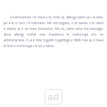
Faʻamoemoe i le mea e te nofo ai, allergy taimi ua i ai iinei,
pe a le o saʻo i le tulimanu. Mo nisi tagata, o le vaitau o le taimi
e afaina ai o se mea faʻasoesa. Mo isi, taimi uma ma tausaga-
atoa allergy mafai ona mautinoa le manaʻoga mo se
antihistamine. E ui e tele togafiti togafitiga e filifili mai ai, e taua
le iloa o eseʻesega i le va o latou.
ad