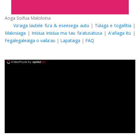
Aoga Soifua Maloloina
Vaʻaiga lautele fuʻa & eseesega autu
|
Tulaga e togafitia
|
Malosiaga
|
Inisiua inisiua ma tau faʻatusatusa
|
Aʻafiaga itu
|
Fegalegaleaiga o vailaʻau
|
Lapataiga
|
FAQ
ad