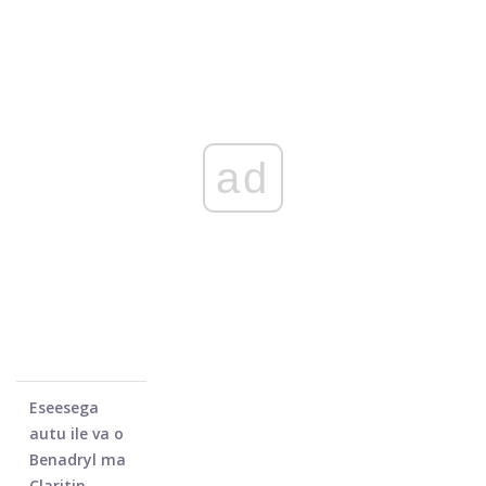
ad
Eseesega
autu ile va o
Benadryl ma
Claritin