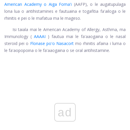
American Academy o Aiga Fomaʻi
(AAFP), o le augatupulaga
lona lua o antihistamines e fautuaina e togafitia faʻailoga o le
rhinitis e pei o le mafatua ma le mageso.
Isi taiala mai le American Academy of Allergy, Asthma, ma
Immunology (
AAAAI
) fautua mai le faʻaaogaina o le nasal
steroid pei o
Flonase poʻo Nasacort
mo rhinitis afaina i luma o
le faʻaopopoina o le faʻaaogaina o se oral antihistamine.
ad