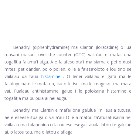
Benadryl (diphenhydramine) ma Claritin (loratadine) o lua
masani masani over-the-counter (OTC) vailaʻau e mafai ona
togafitia faʻamaʻi uiga. A e faʻafesoʻotaʻi ma siama e pei o dust
mites, pet dander, po o pollen, o le a faʻasaʻoloto e lou tino se
vailaʻau ua taua
histamine
. O lenei vailaʻau e gafa ma le
faʻatupuina o le mafatua, isu o le isu, ma le mageso, ma mata
vai. Fualaau antihistamine galue i le polokaina histamine e
togafitia ma puipuia ai nei auga.
Benadryl ma Claritin e mafai ona galulue i ni auala tutusa,
ae e eseese ituaiga o vailaʻau. O le a matou faʻatusatusaina nei
vailaʻau ma talanoaina o latou eseʻesega i auala latou te galulue
ai, o latou tau, ma o latou aʻafiaga.