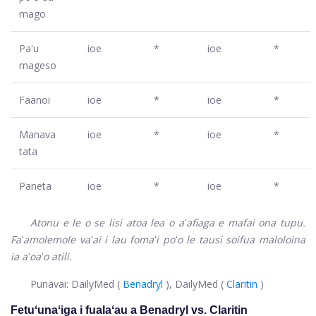
mago
Paʻu
ioe
*
ioe
*
mageso
Faanoi
ioe
*
ioe
*
Manava
ioe
*
ioe
*
tata
Paneta
ioe
*
ioe
*
Atonu e le o se lisi atoa lea o aʻafiaga e mafai ona tupu.
Faʻamolemole vaʻai i lau fomaʻi poʻo le tausi soifua maloloina
ia aʻoaʻo atili.
Punavai: DailyMed (
Benadryl
), DailyMed (
Claritin
)
Fetuʻunaʻiga i fualaʻau a Benadryl vs. Claritin