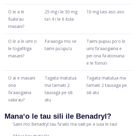
O le a le
25 mg i le 50 mg
10 mg tasi aso aso
fualaʻau
taʻi 4 i le 6 itula
masani?
O le a le umi o
Faʻaaoga mo se
Taimi pupuu poʻo le
le togafitiga
taimi puʻupuʻu
umi faʻaaogaina e
masani?
pei ona faʻatonuina
e le fomaʻi
O ai e masani
Tagata matutua
Tagata matutua ma
ona
ma tamaiti 2
tamaiti 2 tausaga pe
faʻaaogaina
tausaga pe sili
sili atu
vailaʻau?
atu
Manaʻo le tau sili ile Benadryl?
Saini mo Benadryl tau faʻailo ma saili pe a suia le tau!
Maua tau mataala