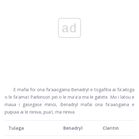
ad
E mafai foi ona faʻaaogaina Benadryl e togafitia ai faʻailoga
o le faʻamaʻi Parkinson pei o le maʻaʻa ma le gatete. Mo i latou e
maua i gasegase minoi, Benadryl mafai ona faʻaaogaina e
puipuia ai le niniva, puaʻi, ma niniva.
Tulaga
Benadryl
Claritin