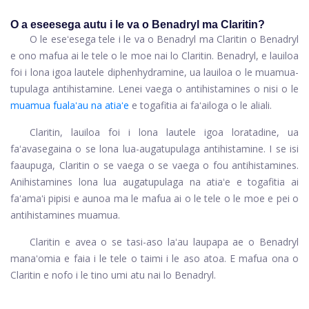
O a eseesega autu i le va o Benadryl ma Claritin?
O le eseʻesega tele i le va o Benadryl ma Claritin o Benadryl
e ono mafua ai le tele o le moe nai lo Claritin. Benadryl, e lauiloa
foi i lona igoa lautele diphenhydramine, ua lauiloa o le muamua-
tupulaga antihistamine. Lenei vaega o antihistamines o nisi o le
muamua fualaʻau na atiaʻe
e togafitia ai faʻailoga o le aliali.
Claritin, lauiloa foi i lona lautele igoa loratadine, ua
faʻavasegaina o se lona lua-augatupulaga antihistamine. I se isi
faaupuga, Claritin o se vaega o se vaega o fou antihistamines.
Anihistamines lona lua augatupulaga na atiaʻe e togafitia ai
faʻamaʻi pipisi e aunoa ma le mafua ai o le tele o le moe e pei o
antihistamines muamua.
Claritin e avea o se tasi-aso laʻau laupapa ae o Benadryl
manaʻomia e faia i le tele o taimi i le aso atoa. E mafua ona o
Claritin e nofo i le tino umi atu nai lo Benadryl.