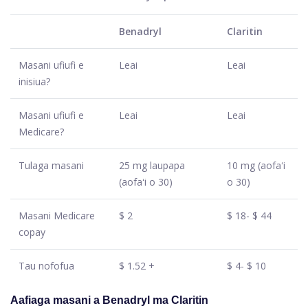
Benadryl
Claritin
Masani ufiufi e
Leai
Leai
inisiua?
Masani ufiufi e
Leai
Leai
Medicare?
Tulaga masani
25 mg laupapa
10 mg (aofaʻi
(aofaʻi o 30)
o 30)
Masani Medicare
$ 2
$ 18- $ 44
copay
Tau nofofua
$ 1.52 +
$ 4- $ 10
Aafiaga masani a Benadryl ma Claritin