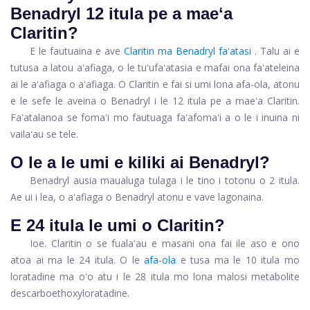
Benadryl 12 itula pe a maeʻa
Claritin?
E le fautuaina e ave
Claritin ma Benadryl faʻatasi
. Talu ai e
tutusa a latou aʻafiaga, o le tuʻufaʻatasia e mafai ona faʻateleina
ai le aʻafiaga o aʻafiaga. O Claritin e fai si umi lona afa-ola, atonu
e le sefe le aveina o Benadryl i le 12 itula pe a maeʻa Claritin.
Faʻatalanoa se fomaʻi mo fautuaga faʻafomaʻi a o le i inuina ni
vailaʻau se tele.
O le a le umi e kiliki ai Benadryl?
Benadryl ausia maualuga tulaga i le tino i totonu o 2 itula.
Ae ui i lea, o aʻafiaga o Benadryl atonu e vave lagonaina.
E 24 itula le umi o Claritin?
Ioe. Claritin o se fualaʻau e masani ona fai ile aso e ono
atoa ai ma le 24 itula. O le
afa-ola
e tusa ma le 10 itula mo
loratadine ma oʻo atu i le 28 itula mo lona malosi metabolite
descarboethoxyloratadine.