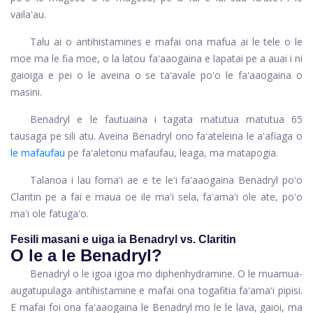
vailaʻau.
Talu ai o antihistamines e mafai ona mafua ai le tele o le
moe ma le fia moe, o la latou faʻaaogaina e lapatai pe a auai i ni
gaioiga e pei o le aveina o se taʻavale poʻo le faʻaaogaina o
masini.
Benadryl e le fautuaina i tagata matutua matutua 65
tausaga pe sili atu. Aveina Benadryl ono faʻateleina le aʻafiaga o
le mafaufau
pe faʻaletonu mafaufau, leaga, ma matapogia.
Talanoa i lau fomaʻi ae e te leʻi faʻaaogaina Benadryl poʻo
Claritin pe a fai e maua oe ile maʻi sela, faʻamaʻi ole ate, poʻo
maʻi ole fatugaʻo.
Fesili masani e uiga ia Benadryl vs. Claritin
O le a le Benadryl?
Benadryl o le igoa igoa mo diphenhydramine. O le muamua-
augatupulaga antihistamine e mafai ona togafitia faʻamaʻi pipisi.
E mafai foi ona faʻaaogaina le Benadryl mo le le lava, gaioi, ma