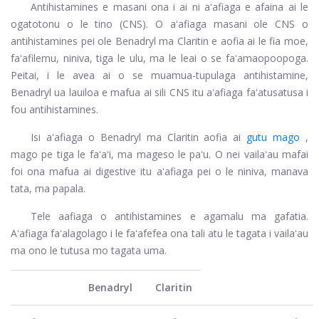
Antihistamines e masani ona i ai ni aʻafiaga e afaina ai le
ogatotonu o le tino (CNS). O aʻafiaga masani ole CNS o
antihistamines pei ole Benadryl ma Claritin e aofia ai le fia moe,
faʻafilemu, niniva, tiga le ulu, ma le leai o se faʻamaopoopoga.
Peitai, i le avea ai o se muamua-tupulaga antihistamine,
Benadryl ua lauiloa e mafua ai sili CNS itu aʻafiaga faʻatusatusa i
fou antihistamines.
Isi aʻafiaga o Benadryl ma Claritin aofia ai
gutu mago
,
mago pe tiga le faʻaʻi, ma mageso le paʻu. O nei vailaʻau mafai
foi ona mafua ai digestive itu aʻafiaga pei o le niniva, manava
tata, ma papala.
Tele aafiaga o antihistamines e agamalu ma gafatia.
Aʻafiaga faʻalagolago i le faʻafefea ona tali atu le tagata i vailaʻau
ma ono le tutusa mo tagata uma.
Benadryl
Claritin