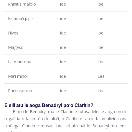
Rhinitis malolo
ioe
ioe
Faʻamaʻi pipisi
ioe
ioe
Hives
ioe
ioe
Mageso
ioe
ioe
Le mautonu
ioe
Leai
Maʻi minoi
ioe
Leai
Parkinsonism
ioe
Leai
E sili atu le aoga Benadryl poʻo Claritin?
E ui o le Benadryl ma le Claritin e tutusa lelei le aoga mo le
togafitia o faʻamaʻi o le aliaʻi, o Claritin e tau le faʻamalieina ona
aʻafiaga. Claritin e masani ona sili atu nai lo Benadryl mo lenei