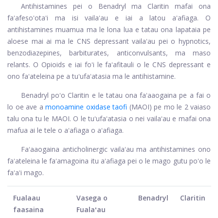
Antihistamines pei o Benadryl ma Claritin mafai ona
faʻafesoʻotaʻi ma isi vailaʻau e iai a latou aʻafiaga. O
antihistamines muamua ma le lona lua e tatau ona lapataia pe
aloese mai ai ma le CNS depressant vailaʻau pei o hypnotics,
benzodiazepines, barbiturates, anticonvulsants, ma maso
relants. O Opioids e iai foʻi le faʻafitauli o le CNS depressant e
ono faʻateleina pe a tuʻufaʻatasia ma le antihistamine.
Benadryl poʻo Claritin e le tatau ona faʻaaogaina pe a fai o
lo oe ave a
monoamine oxidase taofi
(MAOI) pe mo le 2 vaiaso
talu ona tu le MAOI. O le tuʻufaʻatasia o nei vailaʻau e mafai ona
mafua ai le tele o aʻafiaga o aʻafiaga.
Faʻaaogaina anticholinergic vailaʻau ma antihistamines ono
faʻateleina le faʻamagoina itu aʻafiaga pei o le mago gutu poʻo le
faʻaʻi mago.
Fualaau
Vasega o
Benadryl
Claritin
faasaina
Fualaʻau