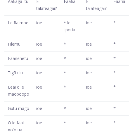
Aafiaga Itu
E
Faafia
E
Faafia
talafeagai?
talafeagai?
Le fia moe
ioe
* le
ioe
*
lipotia
Filemu
ioe
*
ioe
*
Faanenefu
ioe
*
ioe
*
Tigā ulu
ioe
*
ioe
*
Leai o le
ioe
*
ioe
*
maopoopo
Gutu mago
ioe
*
ioe
*
O le faai
ioe
*
ioe
*
poʻo ua