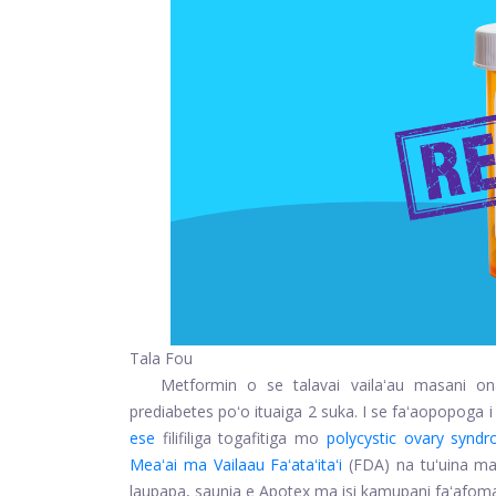
Tala Fou
Metformin o se talavai vailaʻau masani o
prediabetes poʻo ituaiga 2 suka. I se faʻaopopoga i 
ese
filifiliga togafitiga mo
polycystic ovary synd
Meaʻai ma Vailaau Faʻataʻitaʻi
(FDA) na tuʻuina ma
laupapa, saunia e Apotex ma isi kamupani faʻafomaʻ