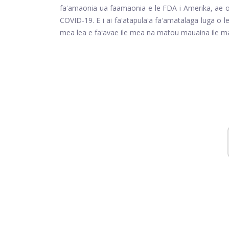
faʻamaonia ua faamaonia e le FDA i Amerika, ae o l
COVID-19. E i ai faʻatapulaʻa faʻamatalaga luga o l
mea lea e faʻavae ile mea na matou mauaina ile m