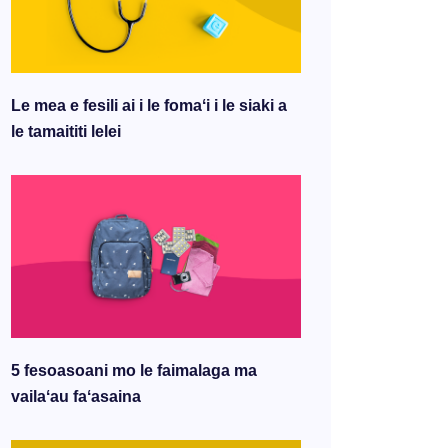
Le mea e fesili ai i le fomaʻi i le siaki a
le tamaititi lelei
5 fesoasoani mo le faimalaga ma
vailaʻau faʻasaina