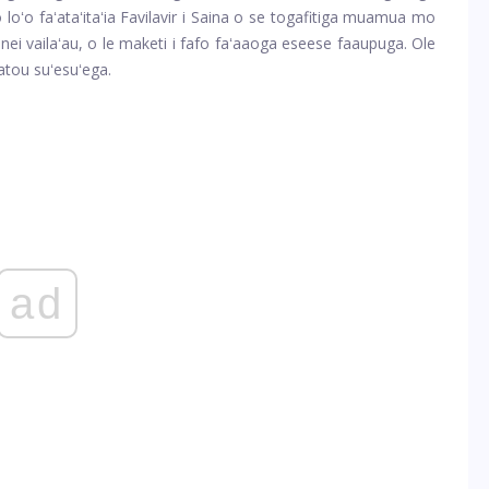
oʻo faʻataʻitaʻia Favilavir i Saina o se togafitiga muamua mo
enei vailaʻau, o le maketi i fafo faʻaaoga eseese faaupuga. Ole
atou suʻesuʻega.
ad