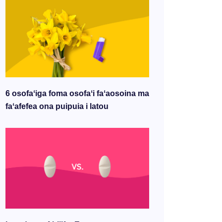
6 osofaʻiga foma osofaʻi faʻaosoina ma
faʻafefea ona puipuia i latou