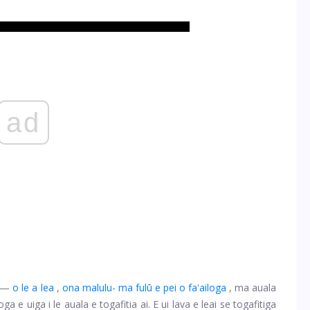
ad
us—
o le a lea
,
ona malulu- ma fulū e pei o faʻailoga
, ma
auala
a e uiga i le auala e togafitia ai. E ui lava e leai se togafitiga