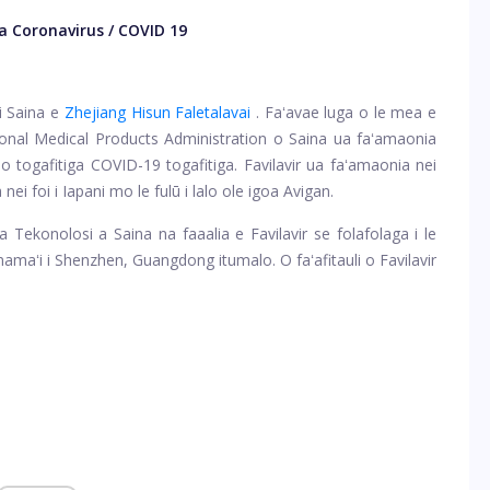
ga Coronavirus / COVID 19
 i Saina e
Zhejiang Hisun Faletalavai
. Faʻavae luga o le mea e
onal Medical Products Administration o Saina ua faʻamaonia
o togafitiga COVID-19 togafitiga. Favilavir ua faʻamaonia nei
nei foi i Iapani mo le fulū i lalo ole igoa Avigan.
 Tekonolosi a Saina na faaalia e Favilavir se folafolaga i le
maʻi i Shenzhen, Guangdong itumalo. O faʻafitauli o Favilavir