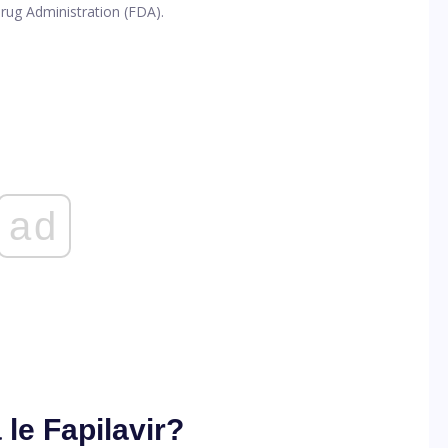
Drug Administration (FDA).
ad
 le Fapilavir?