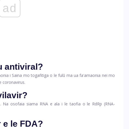
ad
u antiviral?
maonia i Saina mo togafitiga o le fulū ma ua faʻamaonia nei mo
le coronavirus.
ilavir?
ral. Na osofaia siama RNA e ala i le taofia o le RdRp (RNA-
r e le FDA?