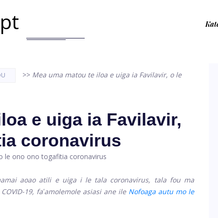
.pt
Kat
>>
Mea uma matou te iloa e uiga ia Favilavir, o le
OU
oa e uiga ia Favilavir,
tia coronavirus
i aoao atili e uiga i le tala coronavirus, tala fou ma
e COVID-19, faʻamolemole asiasi ane ile
Nofoaga autu mo le