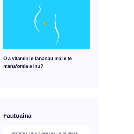
O a vitamini e fananau mai e te
manaʻomia e inu?
Fautuaina
Faʻafefea Ona Aveʻesea Le Atigivae