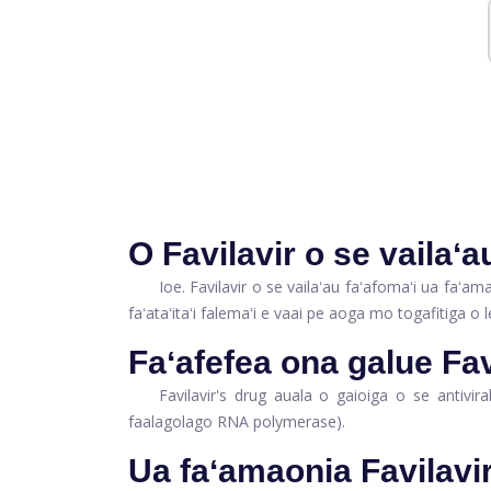
O Favilavir o se vailaʻa
Ioe. Favilavir o se vailaʻau faʻafomaʻi ua faʻa
faʻataʻitaʻi falemaʻi e vaai pe aoga mo togafitiga o 
Faʻafefea ona galue Fav
Favilavir's drug auala o gaioiga o se antivi
faalagolago RNA polymerase).
Ua faʻamaonia Favilavi