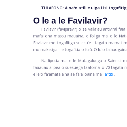
TULAFONO: Aʻoaʻo atili e uiga i isi togafiti
O le a le Favilavir?
Favilavir (favipiravir) o se vailaʻau antiviral faia
mafai ona matou mauaina, e foliga mai o le Nati
Favilavir mo togafitiga suʻesuʻe i tagata mamaʻi m
mo maketiga i le togafitia o fulū. O loʻo faʻaaogaina 
Na lipotia mai e le Matagaluega o Saienisi ma
faaauau ai pea o suesuega faafomai o 70 tagata ma
e leʻo faʻamatalaina ae faʻailoaina mai
laʻititi
.