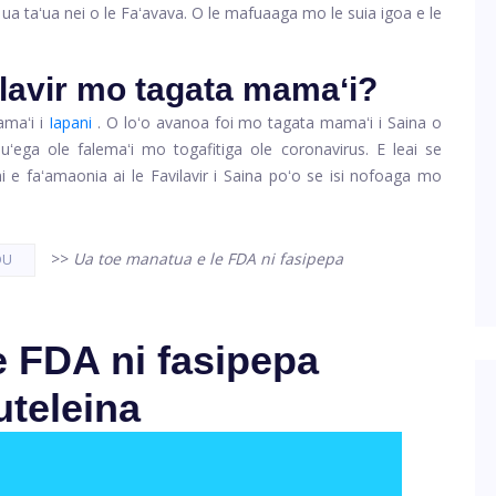
 ua taʻua nei o le Faʻavava. O le mafuaaga mo le suia igoa e le
ilavir mo tagata mamaʻi?
amaʻi i
Iapani
. O loʻo avanoa foi mo tagata mamaʻi i Saina o
 suʻega ole falemaʻi mo togafitiga ole coronavirus. E leai se
mi e faʻamaonia ai le Favilavir i Saina poʻo se isi nofoaga mo
>>
Ua toe manatua e le FDA ni fasipepa
OU
e FDA ni fasipepa
uteleina