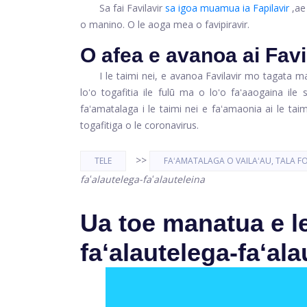
Sa fai Favilavir
sa igoa muamua ia Fapilavir
,
ae
o manino. O le aoga mea o favipiravir.
O afea e avanoa ai Fav
I le taimi nei, e avanoa Favilavir mo tagata m
loʻo togafitia ile fulū ma o loʻo faʻaaogaina ile
faʻamatalaga i le taimi nei e faʻamaonia ai le tai
togafitiga o le coronavirus.
>>
TELE
FAʻAMATALAGA O VAILAʻAU, TALA F
faʻalautelega-faʻalauteleina
Ua toe manatua e l
faʻalautelega-faʻala