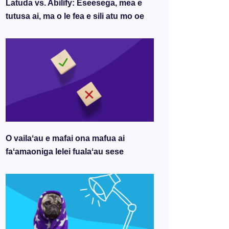
Latuda vs. Abilify: Eseesega, mea e
tutusa ai, ma o le fea e sili atu mo oe
O vailaʻau e mafai ona mafua ai
faʻamaoniga lelei fualaʻau sese