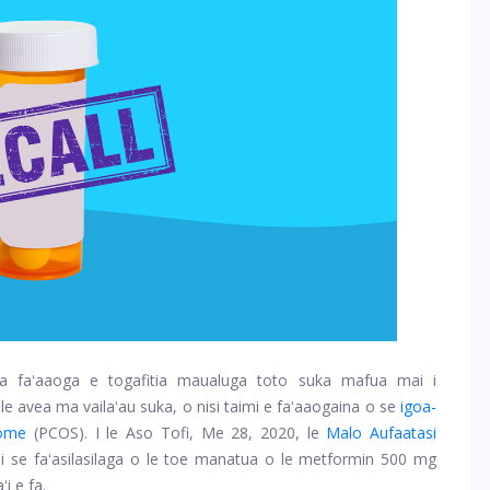
na faʻaaoga e togafitia maualuga toto suka mafua mai i
le avea ma vailaʻau suka, o nisi taimi e faʻaaogaina o se
igoa-
rome
(PCOS). I le Aso Tofi, Me 28, 2020, le
Malo Aufaatasi
i se faʻasilasilaga o le toe manatua o le metformin 500 mg
i e fa.