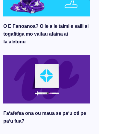
O E Fanoanoa? O le a le taimi e saili ai
togafitiga mo vaitau afaina ai
faʻaletonu
Faʻafefea ona ou maua se paʻu oti pe
paʻu fua?