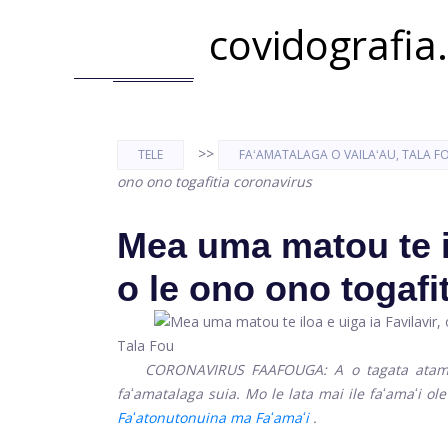
covidografia
>>
TELE
FAʻAMATALAGA O VAILAʻAU, TALA F
ono ono togafitia coronavirus
Mea uma matou te il
o le ono ono togafi
Tala Fou
CORONAVIRUS FAAFOUGA: A o tagata atamama
faʻamatalaga suia. Mo le lata mai ile faʻamaʻi ol
Faʻatonutonuina ma Faʻamaʻi
.