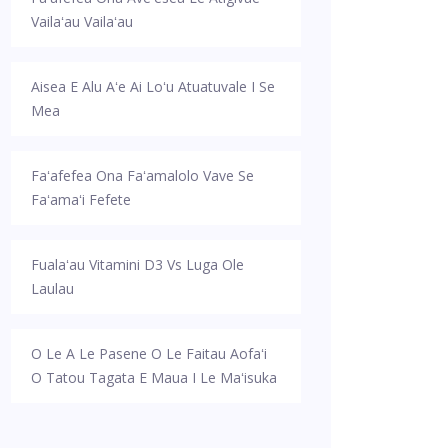
Vailaʻau Vailaʻau
Aisea E Alu Aʻe Ai Loʻu Atuatuvale I Se
Mea
Faʻafefea Ona Faʻamalolo Vave Se
Faʻamaʻi Fefete
Fualaʻau Vitamini D3 Vs Luga Ole
Laulau
O Le A Le Pasene O Le Faitau Aofaʻi
O Tatou Tagata E Maua I Le Maʻisuka