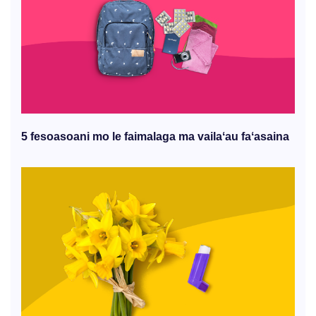
5 fesoasoani mo le faimalaga ma vailaʻau faʻasaina