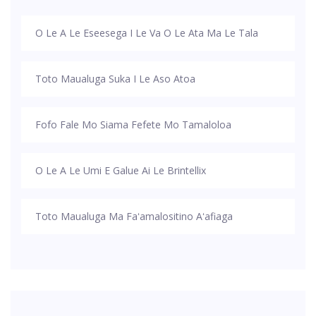
O Le A Le Eseesega I Le Va O Le Ata Ma Le Tala
Toto Maualuga Suka I Le Aso Atoa
Fofo Fale Mo Siama Fefete Mo Tamaloloa
O Le A Le Umi E Galue Ai Le Brintellix
Toto Maualuga Ma Faʻamalositino Aʻafiaga