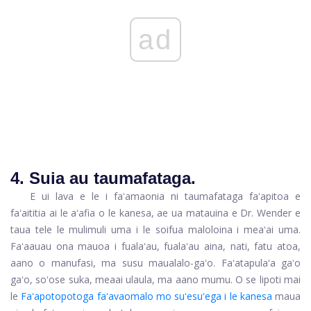
ad
4. Suia au taumafataga.
E ui lava e le i faʻamaonia ni taumafataga faʻapitoa e
faʻaititia ai le aʻafia o le kanesa, ae ua matauina e Dr. Wender e
taua tele le mulimuli uma i le soifua maloloina i meaʻai uma.
Faʻaauau ona mauoa i fualaʻau, fualaʻau aina, nati, fatu atoa,
aano o manufasi, ma susu maualalo-gaʻo. Faʻatapulaʻa gaʻo
gaʻo, soʻose suka, meaai ulaula, ma aano mumu. O se lipoti mai
le
Faʻapotopotoga faʻavaomalo mo suʻesuʻega i le kanesa
maua