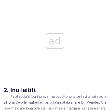
ad
2. Inu laititi.
Faʻatapulaʻa lou inu ava malosi. Atonu o se tasi o vailaʻau e
sili ona taua le mafaufau iai, o faʻamatala mai e Dr. Wender. Ole
'ava malosi e lona tolu i le lisi o mea e mafua ai kanesa e mafai