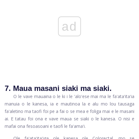
ad
7. Maua masani siaki ma siaki.
O le vave mauaina o le ki i le 'aloʻese mai ma le faʻataʻitaʻia
manuia o le kanesa, ia e mautinoa la e alu mo lou tausaga
faʻaletino ma taofi foi pe a fai o se mea e foliga mai e le masani
ai. E tatau foi ona e vave maua se siaki o le kanesa. O nisi e
mafai ona fesoasoani e taofi le faʻamaʻi.
Ole faʻataʻitaʻiga ole kanesa ole Colorectal, mo se