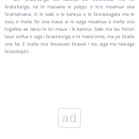
faʻataʻitaʻiga, na te mauaina ni polyps o loʻo muamua ona
faʻamamaina. O le siaki o le kanesa o le faʻaʻautagata ma le
susu e mafai foi ona maua ai ni suiga muamua e mafai ona
togafitia ae latou te leʻi maua i le kanesa. Siaki ma lau fomaʻi
tausi soifua e uiga i faʻataʻitaʻiga e te manaʻomia, ma pe faʻafia
ona fai. E mafai ona fesuisuiaʻi faʻavae i lou aiga ma talaʻaga
faʻasolopito.
ad