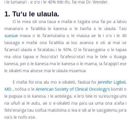
i le lumanaʻi - e oʻo i le 40% itiiti ifo, fai mai Dr. Wender.
1. Tuʻu le ulaula.
O le mea sili ona taua e mafai e tagata ona fai pe a latou
mananaʻo e faʻaititia le kanesa o le taofia o le ulaula. Tasi
suesue
maua o le faʻamutaina o le mausa ae le i oʻo i le 40
tausaga e mafai ona faʻaititia ai lou avanoa e oti ai mai se
faʻamaʻi ulaula e faʻatatau i le 90%. O le faʻaaogaina o le tapaa
ma oloa tapaa e fesoʻotaʻi faʻafesoʻotaʻi ma le tele o ituaiga
kanesa, pei o le kanesa ma le kanesa o le mama, ia faʻapipiʻi ese
le sikaleti ma aloese mai le ulaula muamua.
E mafai foi ona alu mo e-sikaleti, fautua foi
Jennifer Ligibel,
MD
, nofoa o le
American Society of Clinical Oncology's
komiti o
le puipuia o le kanesa. I le aotelega, e leʻo tele ni suʻesuʻega umi
na ufiufi ai le autu, ae o e-sikaleti ma paʻu ua uma ona aʻafia i
feteʻenaʻiga tau soifua maloloina-o lea e sili ai le saogalemu peʻa
naʻo le nofo ese.