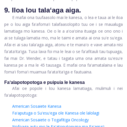
9. Iloa lou talaʻaga aiga.
E mafai ona tuufaasolo mai le kanesa, o lea e taua ai le iloa
pe o lou aiga faʻafomaʻi talafaasolopito tuu oe i se maualuga
lamatiaga mo kanesa. Oe o le a aʻoaʻoina ituaiga oe ono ono i
ai se tulaga lamatia mo, ma le taimi e amata ai ona suʻe suʻega.
Afai ei ai sau talaʻaga aiga, atonu e te manaʻo e vave amata nisi
faʻataʻitaʻiga. Tusa lava foi ma le leai o se faʻafitauli tau tupuaga,
fai mai Dr. Wender, e tatau i tagata uma ona amata suʻesuʻe
kanesa pe a ma le 45 tausaga. E mafai ona faʻamatalaina e lau
fomaʻi fomaʻi muamua faʻataʻitaʻiga e fautuaina.
Faʻalapotopotoga e puipuia le kanesa
Afai oe popole i lou kanesa lamatiaga, mulimuli i nei
faʻalapotopotoga:
American Sosaiete Kanesa
Faʻaputuga o Suʻesuʻega ole Kanesa ole lalolagi
American Sosaiete o Togafitiga Oncology
Nofoaga autu mo le Faʻatonutonuina ma Faʻamaʻi