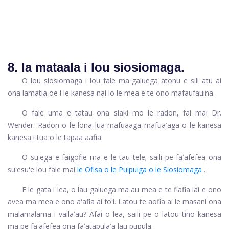
8. Ia mataala i lou siosiomaga.
O lou siosiomaga i lou fale ma galuega atonu e sili atu ai
ona lamatia oe i le kanesa nai lo le mea e te ono mafaufauina.
O fale uma e tatau ona siaki mo le radon, fai mai Dr.
Wender. Radon o le lona lua mafuaaga mafuaʻaga o le kanesa
kanesa i tua o le tapaa aafia.
O suʻega e faigofie ma e le tau tele; saili pe faʻafefea ona
suʻesuʻe lou fale mai
le Ofisa o le Puipuiga o le Siosiomaga
.
E le gata i lea, o lau galuega ma au mea e te fiafia iai e ono
avea ma mea e ono aʻafia ai foʻi. Latou te aofia ai le masani ona
malamalama i vailaʻau? Afai o lea, saili pe o latou tino kanesa
ma pe faʻafefea ona faʻatapulaʻa lau pupula.