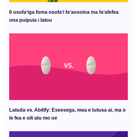
6 osofaʻiga foma osofaʻi faʻaosoina ma faʻafefea
ona puipuia i latou
Latuda vs. Abilify: Eseesega, mea e tutusa ai, ma o
le fea e sili atu mo oe