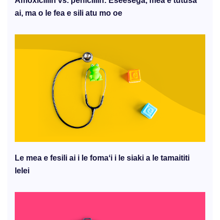
Amoxicillin vs. penicillin: Eseesega, mea e tutusa
ai, ma o le fea e sili atu mo oe
Le mea e fesili ai i le fomaʻi i le siaki a le tamaititi
lelei