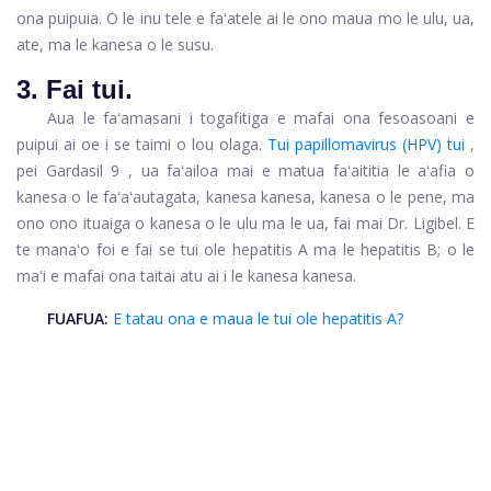
ona puipuia. O le inu tele e faʻatele ai le ono maua mo le ulu, ua,
ate, ma le kanesa o le susu.
3. Fai tui.
Aua le faʻamasani i togafitiga e mafai ona fesoasoani e
puipui ai oe i se taimi o lou olaga.
Tui papillomavirus (HPV) tui
,
pei
Gardasil 9
, ua faʻailoa mai e matua faʻaititia le aʻafia o
kanesa o le faʻaʻautagata, kanesa kanesa, kanesa o le pene, ma
ono ono ituaiga o kanesa o le ulu ma le ua, fai mai Dr. Ligibel. E
te manaʻo foi e fai se tui ole hepatitis A ma le hepatitis B; o le
maʻi e mafai ona taitai atu ai i le kanesa kanesa.
FUAFUA:
E tatau ona e maua le tui ole hepatitis A?