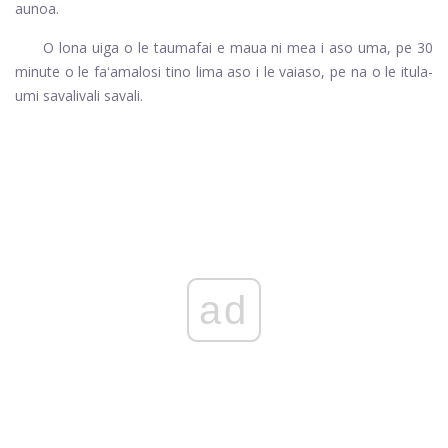
aunoa.
O lona uiga o le taumafai e maua ni mea i aso uma, pe 30
minute o le faʻamalosi tino lima aso i le vaiaso, pe na o le itula-
umi savalivali savali.
ad