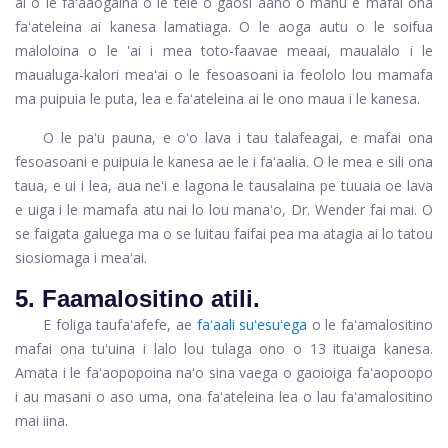
ai o le faʻaaogaina o le tele o gaosi aano o manu e mafai ona
faʻateleina ai kanesa lamatiaga. O le aoga autu o le soifua
maloloina o le 'ai i mea toto-faavae meaai, maualalo i le
maualuga-kalori meaʻai o le fesoasoani ia feololo lou mamafa
ma puipuia le puta, lea e faʻateleina ai le ono maua i le kanesa.
O le paʻu pauna, e oʻo lava i tau talafeagai, e mafai ona
fesoasoani e puipuia le kanesa ae le i faʻaalia. O le mea e sili ona
taua, e ui i lea, aua neʻi e lagona le tausalaina pe tuuaia oe lava
e uiga i le mamafa atu nai lo lou manaʻo, Dr. Wender fai mai. O
se faigata galuega ma o se luitau faifai pea ma atagia ai lo tatou
siosiomaga i meaʻai.
5. Faamalositino atili.
E foliga taufaʻafefe, ae
faʻaali suʻesuʻega
o le faʻamalositino
mafai ona tuʻuina i lalo lou tulaga ono o 13 ituaiga kanesa.
Amata i le faʻaopopoina naʻo sina vaega o gaoioiga faʻaopoopo
i au masani o aso uma, ona faʻateleina lea o lau faʻamalositino
mai iina.