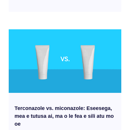
Terconazole vs. miconazole: Eseesega,
mea e tutusa ai, ma o le fea e sili atu mo
oe