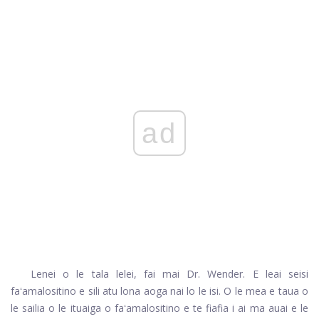
ad
Lenei o le tala lelei, fai mai Dr. Wender. E leai seisi
faʻamalositino e sili atu lona aoga nai lo le isi. O le mea e taua o
le sailia o le ituaiga o faʻamalositino e te fiafia i ai ma auai e le