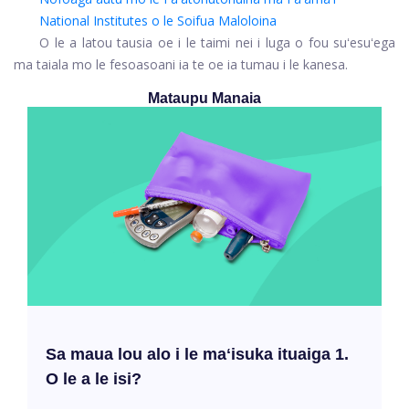
National Institutes o le Soifua Maloloina
O le a latou tausia oe i le taimi nei i luga o fou suʻesuʻega
ma taiala mo le fesoasoani ia te oe ia tumau i le kanesa.
Mataupu Manaia
Sa maua lou alo i le maʻisuka ituaiga 1.
O le a le isi?