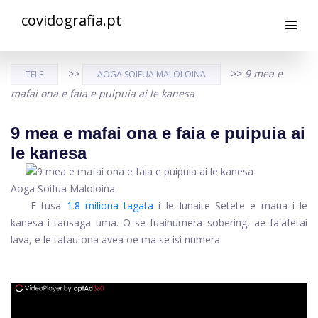
covidografia.pt
>>
>>
9 mea e
TELE
AOGA SOIFUA MALOLOINA
mafai ona e faia e puipuia ai le kanesa
9 mea e mafai ona e faia e puipuia ai
le kanesa
Aoga Soifua Maloloina
E tusa
1.8 miliona tagata
i le Iunaite Setete e maua i le
kanesa i tausaga uma. O se fuainumera sobering, ae faʻafetai
lava, e le tatau ona avea oe ma se isi numera.