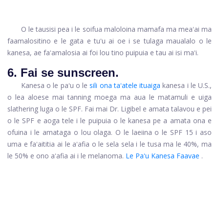
O le tausisi pea i le soifua maloloina mamafa ma meaʻai ma
faamalositino e le gata e tuʻu ai oe i se tulaga maualalo o le
kanesa, ae faʻamalosia ai foi lou tino puipuia e tau ai isi maʻi.
6. Fai se sunscreen.
Kanesa o le paʻu o le
sili ona taʻatele ituaiga
kanesa i le U.S.,
o lea aloese mai tanning moega ma aua le matamuli e uiga
slathering luga o le SPF. Fai mai Dr. Ligibel e amata talavou e pei
o le SPF e aoga tele i le puipuia o le kanesa pe a amata ona e
ofuina i le amataga o lou olaga. O le laeiina o le SPF 15 i aso
uma e faʻaititia ai le aʻafia o le sela sela i le tusa ma le 40%, ma
le 50% e ono aʻafia ai i le melanoma.
Le Paʻu Kanesa Faavae
.