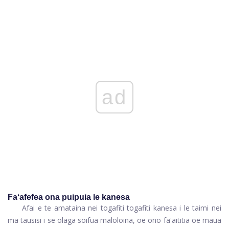
ad
Faʻafefea ona puipuia le kanesa
Afai e te amataina nei togafiti togafiti kanesa i le taimi nei
ma tausisi i se olaga soifua maloloina, oe ono faʻaititia oe maua