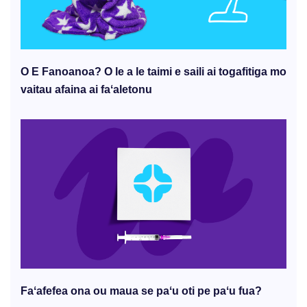
O E Fanoanoa? O le a le taimi e saili ai togafitiga mo
vaitau afaina ai faʻaletonu
Faʻafefea ona ou maua se paʻu oti pe paʻu fua?