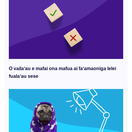
O vailaʻau e mafai ona mafua ai faʻamaoniga lelei
fualaʻau sese