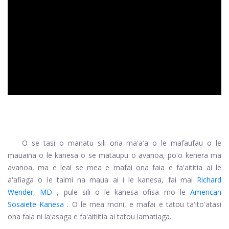
ad
O se tasi o manatu sili ona maʻaʻa o le mafaufau o le
mauaina o le kanesa o se mataupu o avanoa, poʻo kenera ma
avanoa, ma e leai se mea e mafai ona faia e faʻaititia ai le
aʻafiaga o le taimi na maua ai i le kanesa, fai mai
Richard
Wender, MD
, pule sili o le kanesa ofisa mo le
American
Sosaiete Kanesa
. O le mea moni, e mafai e tatou taʻitoʻatasi
ona faia ni laʻasaga e faʻaitiitia ai tatou lamatiaga.