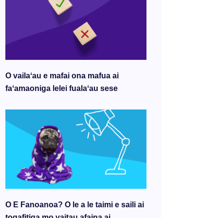
O vailaʻau e mafai ona mafua ai
faʻamaoniga lelei fualaʻau sese
O E Fanoanoa? O le a le taimi e saili ai
togafitiga mo vaitau afaina ai