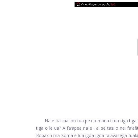
Na e tiaʻiina lou tua pe na maua i tua tiga tiga 
tiga o le ua? A faʻapea na e i ai se tasi o nei faʻa
Robaxin ma Soma e lua igoa igoa faʻavasega fuala