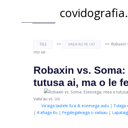
covidografia
>>
>>
Robaxin v
TELE
VAILAʻAU VS. UO
mo oe
Robaxin vs. Soma:
tutusa ai, ma o le f
Vailaʻau vs. Uo
Vaʻaiga lautele fuʻa & eseesega autu
|
Tulaga 
|
Aʻafiaga itu
|
Fegalegaleaiga o vailaau
|
Lapatai