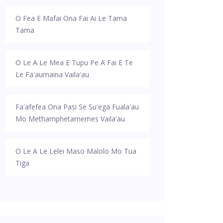
O Fea E Mafai Ona Fai Ai Le Tama
Tama
O Le A Le Mea E Tupu Pe A Fai E Te
Le Faʻaumaina Vailaʻau
Faʻafefea Ona Pasi Se Suʻega Fualaʻau
Mo Methamphetamemes Vailaʻau
O Le A Le Lelei Maso Malolo Mo Tua
Tiga