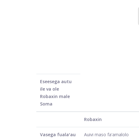
Eseesega autu
ile va ole
Robaxin male
Soma
Robaxin
Vasega fualaʻau
Auivi maso faʻamalolo