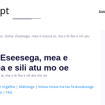
.pt
Kat
s. Soma: Eseesega, mea e tutusa ai, ma o le fea e sili atu
 Eseesega, mea e
ea e sili atu mo oe
e togafitia
|
Malosiaga
|
Inisiua inisiua ma tau faʻatusatusaga
ga
|
FAQ