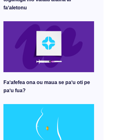
faʻaletonu
Faʻafefea ona ou maua se paʻu oti pe
paʻu fua?