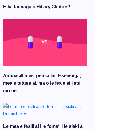
E fia tausaga o Hillary Clinton?
Amoxicillin vs. penicillin: Eseesega,
mea e tutusa ai, ma o le fea e sili atu
mo oe
Le mea e fesili ai i le fomaʻi i le siaki a