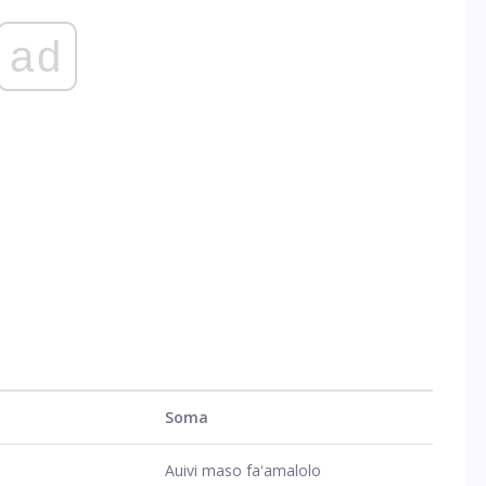
ad
Soma
Auivi maso faʻamalolo