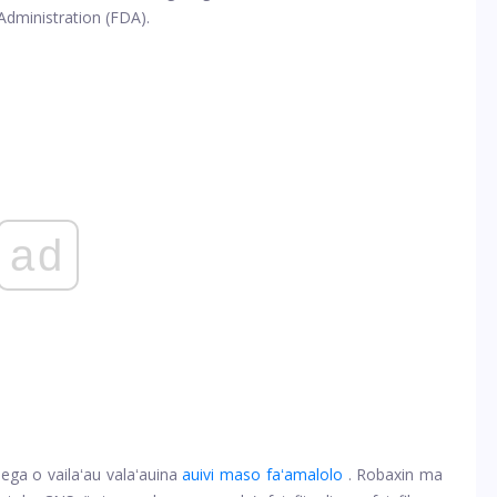
Administration (FDA).
ad
ega o vailaʻau valaʻauina
auivi maso faʻamalolo
. Robaxin ma