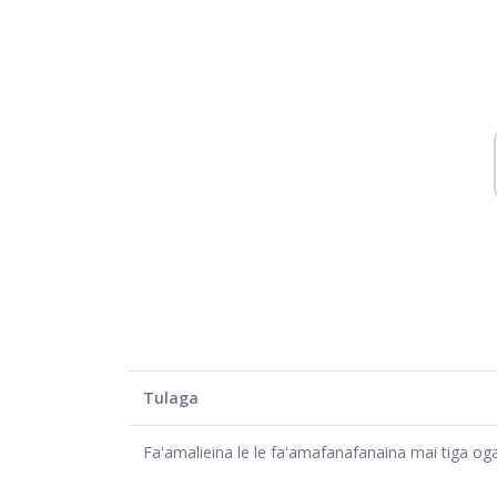
Tulaga
Faʻamalieina le le faʻamafanafanaina mai tiga o