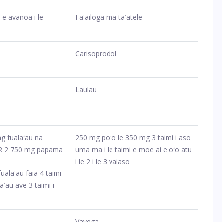
 e avanoa i le
Faʻailoga ma taʻatele
Carisoprodol
Laulau
g fualaʻau na
250 mg poʻo le 350 mg 3 taimi i aso
OR 2 750 mg papama
uma ma i le taimi e moe ai e oʻo atu
a
i le 2 i le 3 vaiaso
ualaʻau faia 4 taimi
ʻau ave 3 taimi i
Vavega