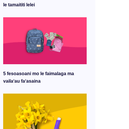
le tamaititi lelei
5 fesoasoani mo le faimalaga ma
vailaʻau faʻasaina