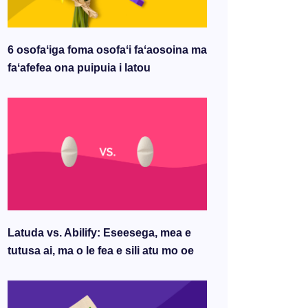
6 osofaʻiga foma osofaʻi faʻaosoina ma
faʻafefea ona puipuia i latou
Latuda vs. Abilify: Eseesega, mea e
tutusa ai, ma o le fea e sili atu mo oe