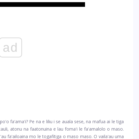
ad
poʻo faʻamaʻi? Pe na e liliu i se auala sese, na mafua ai le tiga
fitauli, atonu na faatonuina e lau fomaʻi le faʻamalolo o maso.
ʻau faʻailoaina mo le togafitiga o maso maso. O vailaʻau uma