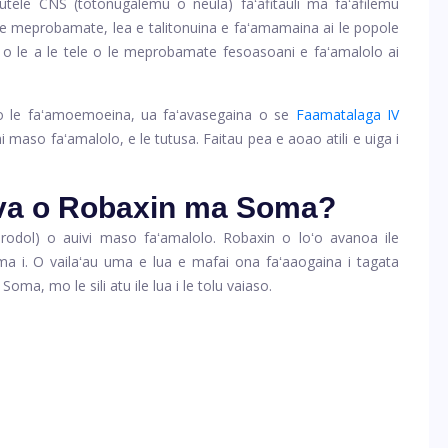
tele CNS (totonugalemu o neula) faʻafitauli ma faʻafilemu
 le meprobamate, lea e talitonuina e faʻamamaina ai le popole
pe o le a le tele o le meprobamate fesoasoani e faʻamalolo ai
 le faʻamoemoeina, ua faʻavasegaina o se
Faamatalaga IV
maso faʻamalolo, e le tutusa. Faitau pea e aoao atili e uiga i
e va o Robaxin ma Soma?
odol) o auivi maso faʻamalolo. Robaxin o loʻo avanoa ile
a i. O vailaʻau uma e lua e mafai ona faʻaaogaina i tagata
oma, mo le sili atu ile lua i le tolu vaiaso.