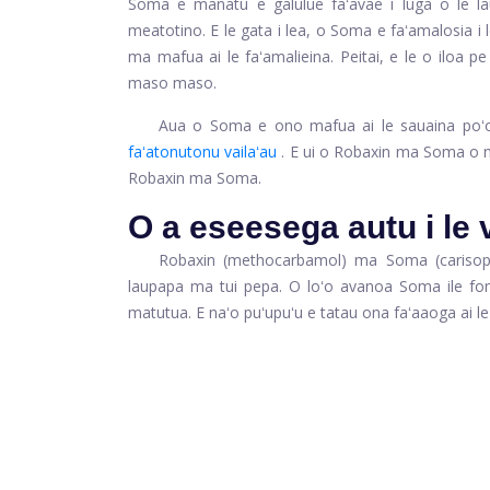
Soma e manatu e galulue faʻavae i luga o le lau
meatotino. E le gata i lea, o Soma e faʻamalosia i
ma mafua ai le faʻamalieina. Peitai, e le o iloa 
maso maso.
Aua o Soma e ono mafua ai le sauaina poʻo
faʻatonutonu vailaʻau
. E ui o Robaxin ma Soma o ni 
Robaxin ma Soma.
O a eseesega autu i l
Robaxin (methocarbamol) ma Soma (carisopr
laupapa ma tui pepa. O loʻo avanoa Soma ile fom
matutua. E naʻo puʻupuʻu e tatau ona faʻaaoga ai le S