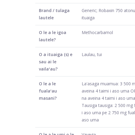
Brand / tulaga
Generic; Robaxin 750 atonu
lautele
ituaiga
O le a le igoa
Methocarbamol
lautele?
O a ituaiga (s) e
Laulau, tui
sau ai le
vailaʻau?
O le a le
Laʻasaga muamua: 3 500 m
fualaʻau
aveina 4 taimi i aso uma 
masani?
na aveina 4 taimi i aso um
Tausiga tausiga: 2 500 mg f
i aso uma pe 2 750 mg fuala
aso uma
O le a le umi o le
Vavega