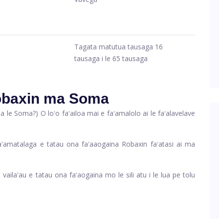
Tagata matutua tausaga 16
tausaga i le 65 tausaga
Robaxin ma Soma
 le Soma?) O loʻo faʻailoa mai e faʻamalolo ai le faʻalavelave
aʻamatalaga e tatau ona faʻaaogaina Robaxin faʻatasi ai ma
ailaʻau e tatau ona faʻaogaina mo le sili atu i le lua pe tolu