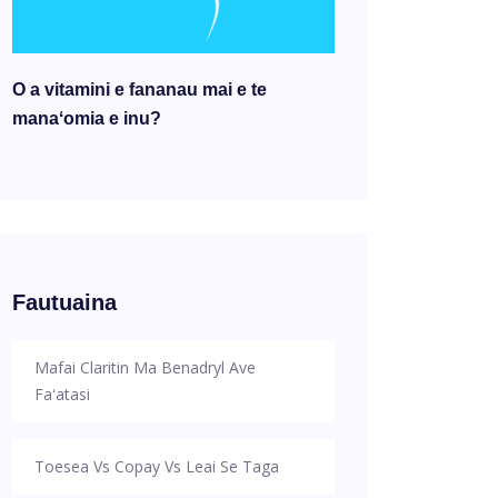
O a vitamini e fananau mai e te
manaʻomia e inu?
Fautuaina
Mafai Claritin Ma Benadryl Ave
Faʻatasi
Toesea Vs Copay Vs Leai Se Taga