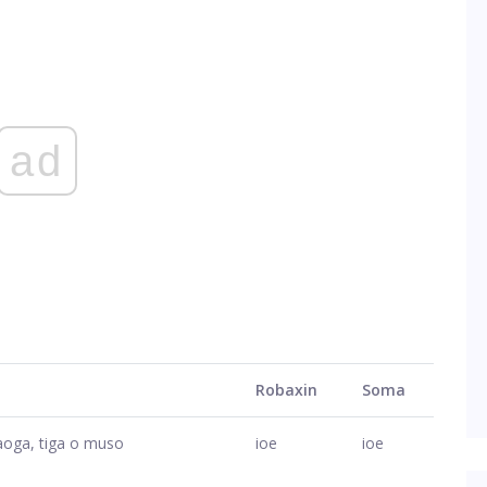
ad
Robaxin
Soma
gaoga, tiga o muso
ioe
ioe