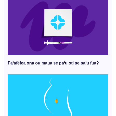
Faʻafefea ona ou maua se paʻu oti pe paʻu fua?