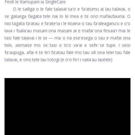
Fesili le Kamupani ia SingleCare
O le sailiga o le fale talavai saʻo e faʻatumu ai lau talavai, o
se galuega faigata tele nai lo le mea e te ono mafaufauina. O
nisi tagata faʻatau e faʻateʻia i le iloaina o tau faʻaleaganuʻu e oʻo
lava i fualaʻau masani ona masani ai e mafai ona fesuiaʻi mai le
tasi fale talavai i le isi — ma o na eseʻesega o tau e mafai ona
tele, aemaise mo se tasi o loʻo vaʻai e sefe se tupe. I seisi
faʻaupuga, afai e te leʻi faʻatau fale mo tau sili ona lelei tau fale
talavai, e ono tele lau totogi (e oʻo foʻi i vailaʻau lautele)
ad