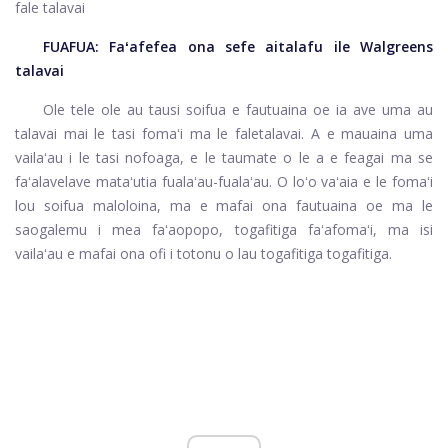
fale talavai
FUAFUA:
Faʻafefea ona sefe aitalafu ile Walgreens
talavai
Ole tele ole au tausi soifua e fautuaina oe ia ave uma au
talavai mai le tasi fomaʻi ma le faletalavai. A e mauaina uma
vailaʻau i le tasi nofoaga, e le taumate o le a e feagai ma se
faʻalavelave mataʻutia fualaʻau-fualaʻau. O loʻo vaʻaia e le fomaʻi
lou soifua maloloina, ma e mafai ona fautuaina oe ma le
saogalemu i mea faʻaopopo, togafitiga faʻafomaʻi, ma isi
vailaʻau e mafai ona ofi i totonu o lau togafitiga togafitiga.