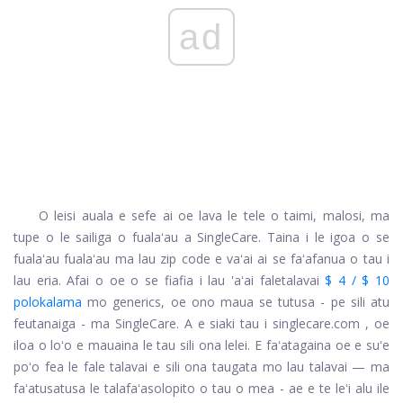
ad
O leisi auala e sefe ai oe lava le tele o taimi, malosi, ma
tupe o le sailiga o fualaʻau a SingleCare. Taina i le igoa o se
fualaʻau fualaʻau ma lau zip code e vaʻai ai se faʻafanua o tau i
lau eria. Afai o oe o se fiafia i lau 'aʻai faletalavai
$ 4 / $ 10
polokalama
mo generics, oe ono maua se tutusa - pe sili atu
feutanaiga - ma SingleCare. A e siaki tau i
singlecare.com
, oe
iloa o loʻo e mauaina le tau sili ona lelei. E faʻatagaina oe e suʻe
poʻo fea le fale talavai e sili ona taugata mo lau talavai — ma
faʻatusatusa le talafaʻasolopito o tau o mea - ae e te leʻi alu ile