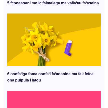
5 fesoasoani mo le faimalaga ma vailaʻau faʻasaina
6 osofaʻiga foma osofaʻi faʻaosoina ma faʻafefea
ona puipuia i latou