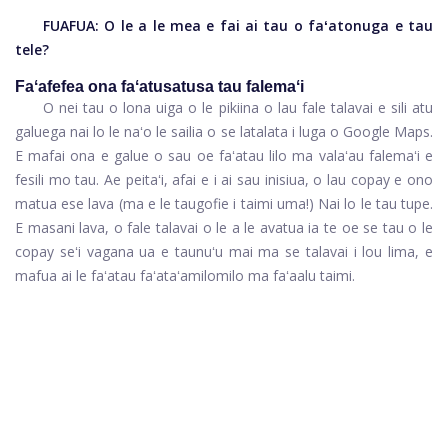
FUAFUA:
O le a le mea e fai ai tau o faʻatonuga e tau
tele?
Faʻafefea ona faʻatusatusa tau falemaʻi
O nei tau o lona uiga o le pikiina o lau fale talavai e sili atu
galuega nai lo le naʻo le sailia o se latalata i luga o Google Maps.
E mafai ona e galue o sau oe faʻatau lilo ma valaʻau falemaʻi e
fesili mo tau. Ae peitaʻi, afai e i ai sau inisiua, o lau copay e ono
matua ese lava (ma e le taugofie i taimi uma!) Nai lo le tau tupe.
E masani lava, o fale talavai o le a le avatua ia te oe se tau o le
copay seʻi vagana ua e taunuʻu mai ma se talavai i lou lima, e
mafua ai le faʻatau faʻataʻamilomilo ma faʻaalu taimi.