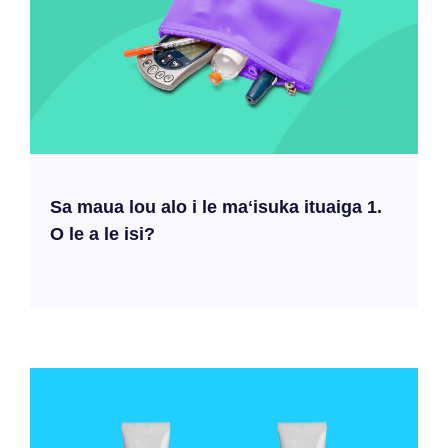
Sa maua lou alo i le maʻisuka ituaiga 1.
O le a le isi?