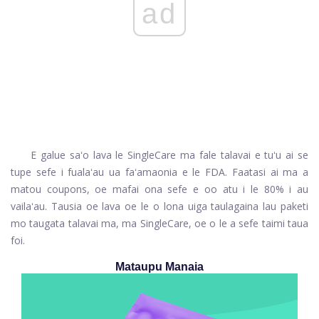
ad
E galue saʻo lava le SingleCare ma fale talavai e tuʻu ai se
tupe sefe i fualaʻau ua faʻamaonia e le FDA. Faatasi ai ma a
matou coupons, oe mafai ona sefe e oo atu i le 80% i au
vailaʻau. Tausia oe lava oe le o lona uiga taulagaina lau paketi
mo taugata talavai ma, ma SingleCare, oe o le a sefe taimi taua
foi.
Mataupu Manaia