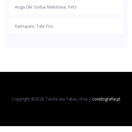
Aoga Ole Soifua Maloloina, Pets
Kamupani, Tala Fou
Copyright ©
2026 Taofia Aia Tatau Uma |
covidografia.pt