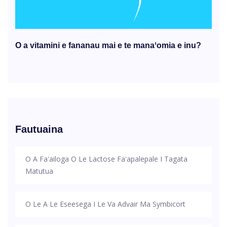
O a vitamini e fananau mai e te manaʻomia e inu?
Fautuaina
O A Faʻailoga O Le Lactose Faʻapalepale I Tagata
Matutua
O Le A Le Eseesega I Le Va Advair Ma Symbicort