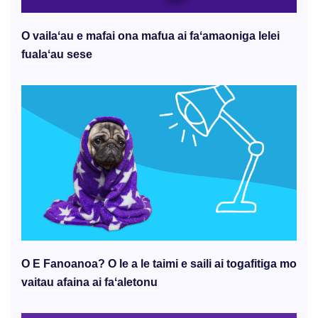
O vailaʻau e mafai ona mafua ai faʻamaoniga lelei
fualaʻau sese
O E Fanoanoa? O le a le taimi e saili ai togafitiga mo
vaitau afaina ai faʻaletonu