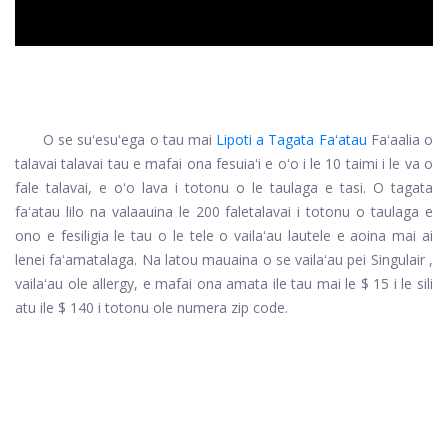
O se suʻesuʻega o tau mai
Lipoti a Tagata Faʻatau
Faʻaalia o
talavai talavai tau e mafai ona fesuiaʻi e oʻo i le 10 taimi i le va o
fale talavai, e oʻo lava i totonu o le taulaga e tasi. O tagata
faʻatau lilo na valaauina le 200 faletalavai i totonu o taulaga e
ono e fesiligia le tau o le tele o vailaʻau lautele e aoina mai ai
lenei faʻamatalaga. Na latou mauaina o se vailaʻau pei
Singulair
,
vailaʻau ole allergy, e mafai ona amata ile tau mai le $ 15 i le sili
atu ile $ 140 i totonu ole numera zip code.