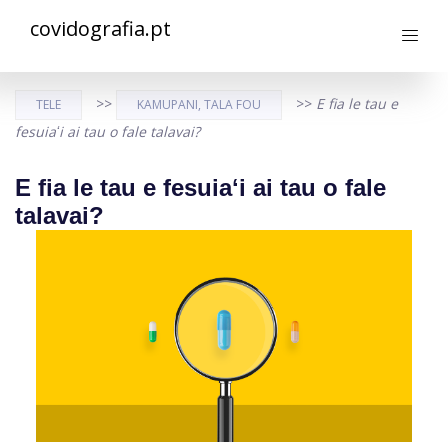
covidografia.pt
>>
>>
E fia le tau e
TELE
KAMUPANI, TALA FOU
fesuiaʻi ai tau o fale talavai?
E fia le tau e fesuiaʻi ai tau o fale
talavai?