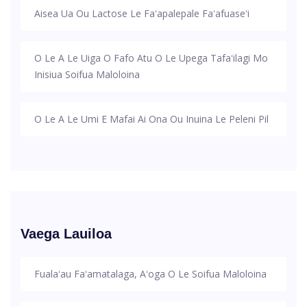
Aisea Ua Ou Lactose Le Faʻapalepale Faʻafuaseʻi
O Le A Le Uiga O Fafo Atu O Le Upega Tafaʻilagi Mo
Inisiua Soifua Maloloina
O Le A Le Umi E Mafai Ai Ona Ou Inuina Le Peleni Pil
Vaega Lauiloa
Fualaʻau Faʻamatalaga, Aʻoga O Le Soifua Maloloina