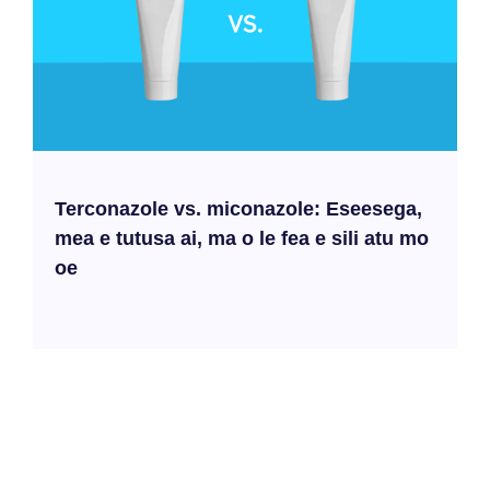
Terconazole vs. miconazole: Eseesega,
mea e tutusa ai, ma o le fea e sili atu mo
oe