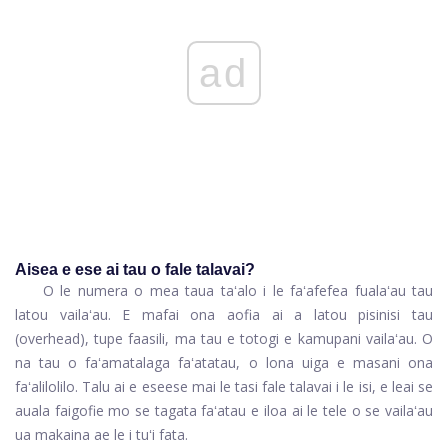
ad
Aisea e ese ai tau o fale talavai?
O le numera o mea taua taʻalo i le faʻafefea fualaʻau tau
latou vailaʻau. E mafai ona aofia ai a latou pisinisi tau
(overhead), tupe faasili, ma tau e totogi e kamupani vailaʻau. O
na tau o faʻamatalaga faʻatatau, o lona uiga e masani ona
faʻalilolilo. Talu ai e eseese mai le tasi fale talavai i le isi, e leai se
auala faigofie mo se tagata faʻatau e iloa ai le tele o se vailaʻau
ua makaina ae le i tuʻi fata.