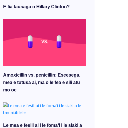
E fia tausaga o Hillary Clinton?
Amoxicillin vs. penicillin: Eseesega,
mea e tutusa ai, ma o le fea e sili atu
mo oe
Le mea e fesili ai i le fomaʻi i le siaki a