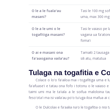
O le a le fualaʻau
Tasi le 100 mg sof
masani?
uma, max 300 mg i
O le a le umi o le
Tasi le vaiaso pe la
togafitiga masani?
vagana ua faʻaton
fomaʻi
O ai e masani ona
Tamaiti 2 tausaga
faʻaaogaina vailaʻau?
sili atu, matutua
Tulaga na togafitia e 
Colace o loʻo faʻailoa mai i togafitiga uma e
faʻafuaseʻi e tatau ona fofo i totonu o le vaiaso
taimi umi ma le taʻiala a le soifua maloloina t
fesoʻotaʻi ma isi vailaʻau poʻo tuʻuga iloa mafua ai 
O le Dulcolax e faʻaalia naʻo le togafitia o nis