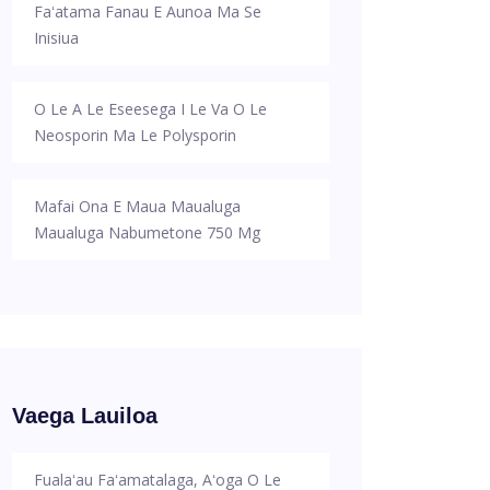
Faʻatama Fanau E Aunoa Ma Se
Inisiua
O Le A Le Eseesega I Le Va O Le
Neosporin Ma Le Polysporin
Mafai Ona E Maua Maualuga
Maualuga Nabumetone 750 Mg
Vaega Lauiloa
Fualaʻau Faʻamatalaga, Aʻoga O Le