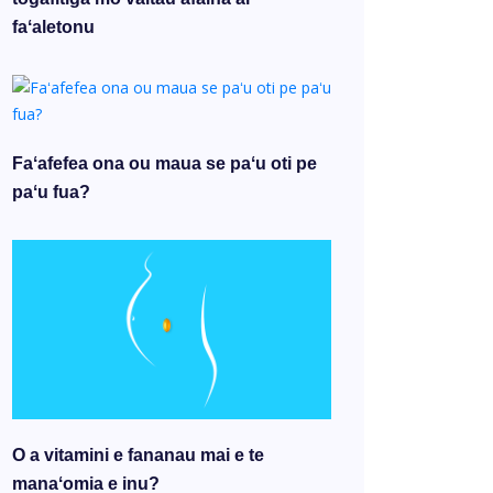
faʻaletonu
Faʻafefea ona ou maua se paʻu oti pe
paʻu fua?
O a vitamini e fananau mai e te
manaʻomia e inu?