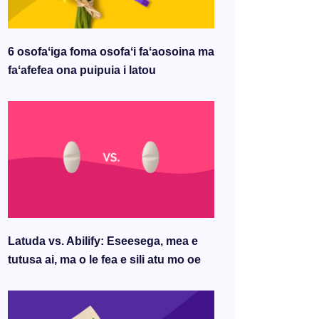
6 osofaʻiga foma osofaʻi faʻaosoina ma
faʻafefea ona puipuia i latou
Latuda vs. Abilify: Eseesega, mea e
tutusa ai, ma o le fea e sili atu mo oe