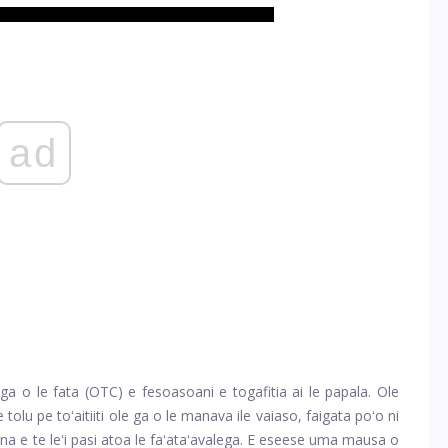
ad
uga o le fata (OTC) e fesoasoani e togafitia ai le papala. Ole
lu pe toʻaitiiti ole ga o le manava ile vaiaso, faigata poʻo ni
ona e te leʻi pasi atoa le faʻataʻavalega. E eseese uma mausa o