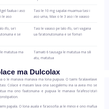
tgel faalua i aso
Tasi le 10 mg sapalai muamua tasi i
 le aso
aso uma, Max o le 3 aso i le vaiaso
lo ifo, seʻi
Tasi le vaiaso pe lalo ifo, seʻi vagana
utonuina e se
ua faʻatonutonuina e se fomaʻi
 le matutua ma
Tamaiti 6 tausaga le matutua ma sili
atu, matutua
Colace ma Dulcolax
 lua o le manava manava ma lona puipuia. O taimi faʻalavelave
 e tasi. Colace e masani lava ona saogalemu ina ia avea mo se
autua ma ono faatonuina e puipuia le manava faʻafesoʻotaʻi
constipation.
i taimi papala. O lona auala e faʻaosofia ai le minoi e ono mafua