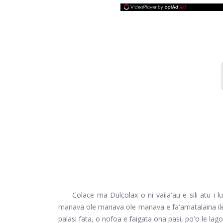
Colace ma Dulcolax o ni vailaʻau e sili atu i l
manava ole manava ole manava e faʻamatalaina ile to
palasi fata, o nofoa e faigata ona pasi, poʻo le lag