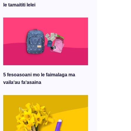
le tamaititi lelei
5 fesoasoani mo le faimalaga ma
vailaʻau faʻasaina