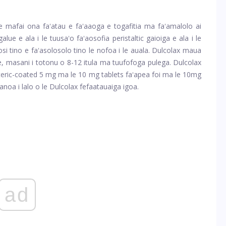
le mafai ona faʻatau e faʻaaoga e togafitia ma faʻamalolo ai
ue e ala i le tuusaʻo faʻaosofia peristaltic gaioiga e ala i le
si tino e faʻasolosolo tino le nofoa i le auala. Dulcolax maua
ce, masani i totonu o 8-12 itula ma tuufofoga pulega. Dulcolax
enteric-coated 5 mg ma le 10 mg tablets faʻapea foi ma le 10mg
vanoa i lalo o le Dulcolax fefaatauaiga igoa.
ad