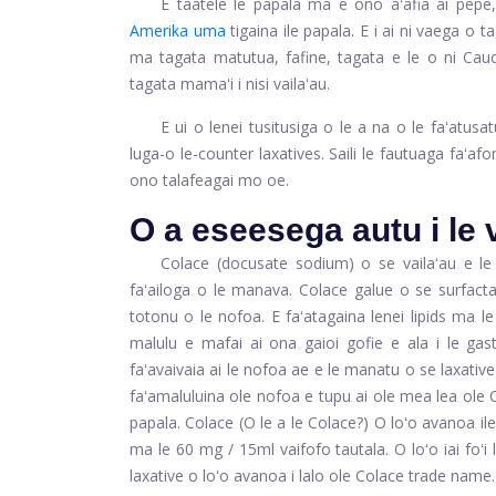
E taatele le papala ma e ono aʻafia ai pep
Amerika uma
tigaina ile papala. E i ai ni vaega o t
ma tagata matutua, fafine, tagata e le o ni Cauc
tagata mamaʻi i nisi vailaʻau.
E ui o lenei tusitusiga o le a na o le faʻatus
luga-o le-counter laxatives. Saili le fautuaga faʻafo
ono talafeagai mo oe.
O a eseesega autu i le
Colace (docusate sodium) o se vailaʻau e le
faʻailoga o le manava. Colace galue o se surfactan
totonu o le nofoa. E faʻatagaina lenei lipids ma 
malulu e mafai ai ona gaioi gofie e ala i le gas
faʻavaivaia ai le nofoa ae e le manatu o se laxative 
faʻamaluluina ole nofoa e tupu ai ole mea lea ol
papala. Colace (O le a le Colace?) O loʻo avanoa i
ma le 60 mg / 15ml vaifofo tautala. O loʻo iai foʻi 
laxative o loʻo avanoa i lalo ole Colace trade name.