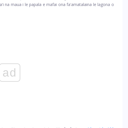
maʻi na maua i le papala e mafai ona faʻamatalaina le lagona o
ad