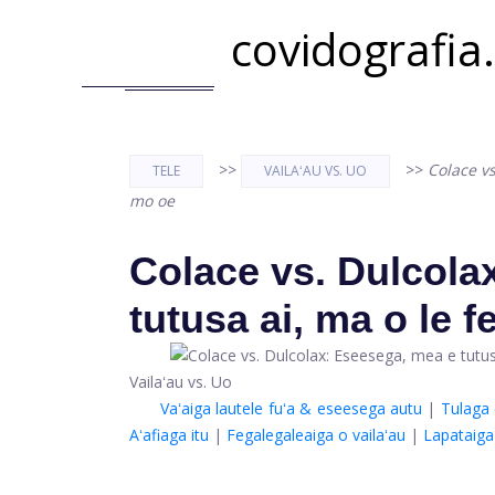
covidografia
>>
>>
Colace vs
TELE
VAILAʻAU VS. UO
mo oe
Colace vs. Dulcola
tutusa ai, ma o le f
Vailaʻau vs. Uo
Vaʻaiga lautele fuʻa & eseesega autu
|
Tulaga 
Aʻafiaga itu
|
Fegalegaleaiga o vailaʻau
|
Lapataiga