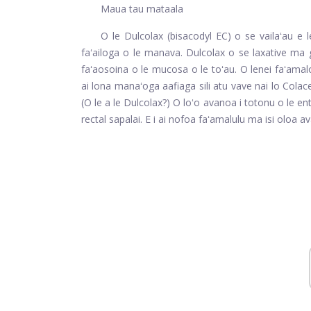
Maua tau mataala
O le Dulcolax (bisacodyl EC) o se vailaʻau e 
faʻailoga o le manava. Dulcolax o se laxative ma gal
faʻaosoina o le mucosa o le toʻau. O lenei faʻamalo
ai lona manaʻoga aafiaga sili atu vave nai lo Cola
(O le a le Dulcolax?) O loʻo avanoa i totonu o le 
rectal sapalai. E i ai nofoa faʻamalulu ma isi oloa a