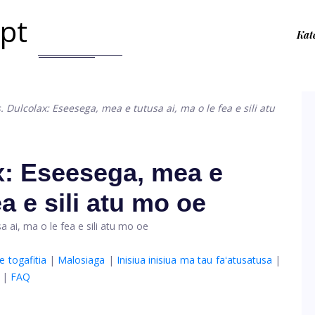
.pt
Kat
. Dulcolax: Eseesega, mea e tutusa ai, ma o le fea e sili atu
x: Eseesega, mea e
ea e sili atu mo oe
e togafitia
|
Malosiaga
|
Inisiua inisiua ma tau faʻatusatusa
|
|
FAQ