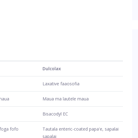
Dulcolax
Laxative faaosofia
maua
Maua ma lautele maua
Bisacodyl EC
foga fofo
Tautala enteric-coated papaʻe, sapalai
sapalai