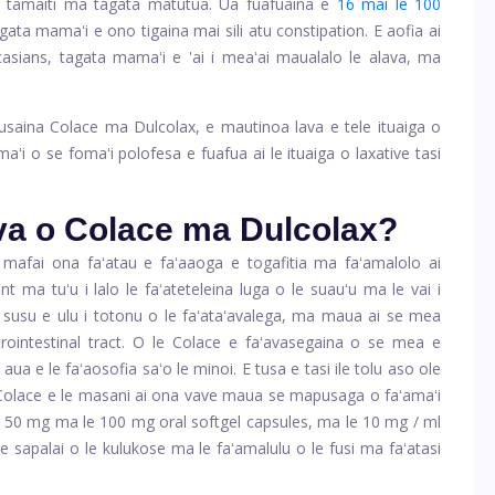
e, tamaiti ma tagata matutua. Ua fuafuaina e
16 mai le 100
agata mamaʻi e ono tigaina mai sili atu constipation. E aofia ai
asians, tagata mamaʻi e 'ai i meaʻai maualalo le alava, ma
atusaina Colace ma Dulcolax, e mautinoa lava e tele ituaiga o
maʻi o se fomaʻi polofesa e fuafua ai le ituaiga o laxative tasi
 va o Colace ma Dulcolax?
 mafai ona faʻatau e faʻaaoga e togafitia ma faʻamalolo ai
t ma tuʻu i lalo le faʻateteleina luga o le suauʻu ma le vai i
le susu e ulu i totonu o le faʻataʻavalega, ma maua ai se mea
trointestinal tract. O le Colace e faʻavasegaina o se mea e
aua e le faʻaosofia saʻo le minoi. E tusa e tasi ile tolu aso ole
e Colace e le masani ai ona vave maua se mapusaga o faʻamaʻi
le 50 mg ma le 100 mg oral softgel capsules, ma le 10 mg / ml
le sapalai o le kulukose ma le faʻamalulu o le fusi ma faʻatasi