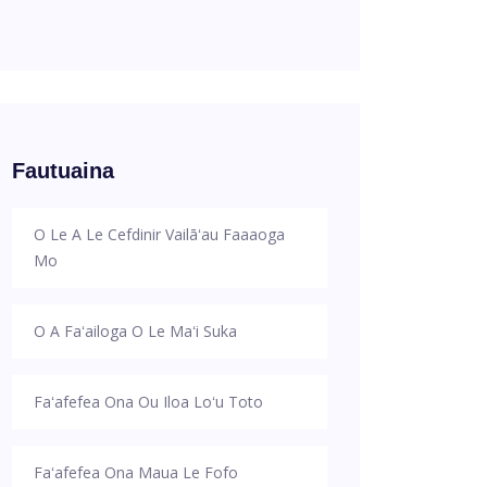
Fautuaina
O Le A Le Cefdinir Vailāʻau Faaaoga
Mo
O A Faʻailoga O Le Maʻi Suka
Faʻafefea Ona Ou Iloa Loʻu Toto
Faʻafefea Ona Maua Le Fofo