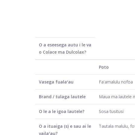
O a eseesega autu i le va
o Colace ma Dulcolax?
Poto
Vasega fualaʻau
Faʻamalulu nofoa
Brand / tulaga lautele
Maua ma lautele 
O le a le igoa lautele?
Sosa tusitusi
O a ituaiga (s) e sau ai le
Tautala malulu, fo
vailaʻau?