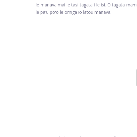
le manava mai le tasi tagata i le isi. O tagata ma
le paʻu poʻo le omiga io latou manava.