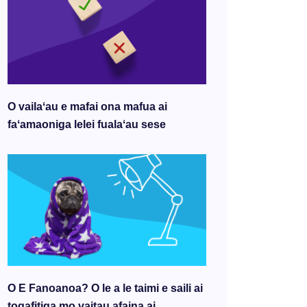
O vailaʻau e mafai ona mafua ai
faʻamaoniga lelei fualaʻau sese
O E Fanoanoa? O le a le taimi e saili ai
togafitiga mo vaitau afaina ai