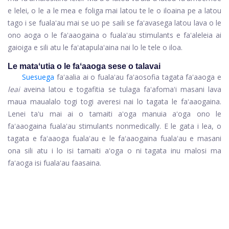
e lelei, o le a le mea e foliga mai latou te le o iloaina pe a latou
tago i se fualaʻau mai se uo pe saili se faʻavasega latou lava o le
ono aoga o le faʻaaogaina o fualaʻau stimulants e faʻaleleia ai
gaioiga e sili atu le faʻatapulaʻaina nai lo le tele o iloa.
Le mataʻutia o le faʻaaoga sese o talavai
Suesuega
faʻaalia ai o fualaʻau faʻaosofia tagata faʻaaoga e
leai
aveina latou e togafitia se tulaga faʻafomaʻi masani lava
maua maualalo togi togi averesi nai lo tagata le faʻaaogaina.
Lenei taʻu mai ai o tamaiti aʻoga manuia aʻoga ono le
faʻaaogaina fualaʻau stimulants nonmedically. E le gata i lea, o
tagata e faʻaaoga fualaʻau e le faʻaaogaina fualaʻau e masani
ona sili atu i lo isi tamaiti aʻoga o ni tagata inu malosi ma
faʻaoga isi fualaʻau faasaina.