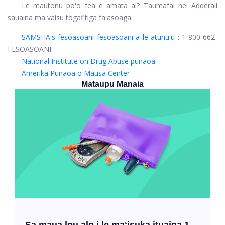
Le mautonu poʻo fea e amata ai? Taumafai nei Adderall
sauaina ma vaisu togafitiga faʻasoaga:
SAMSHA's fesoasoani fesoasoani a le atunuʻu
: 1-800-662-
FESOASOANI
National Institute on Drug Abuse punaoa
Amerika Punaoa o Mausa Center
Mataupu Manaia