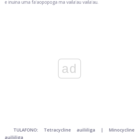
e inuina uma faʻaopopoga ma vailaʻau vailaʻau.
ad
TULAFONO: Tetracycline auiliiliga | Minocycline
auiliiliga