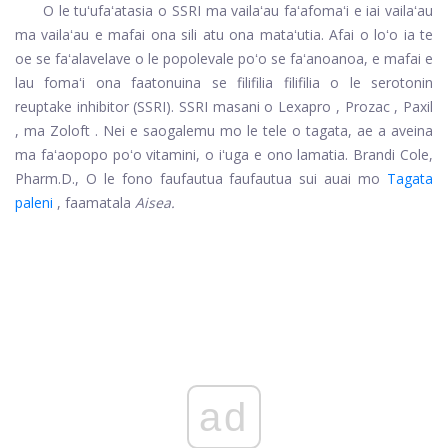
O le tuʻufaʻatasia o SSRI ma vailaʻau faʻafomaʻi e iai vailaʻau
ma vailaʻau e mafai ona sili atu ona mataʻutia. Afai o loʻo ia te
oe se faʻalavelave o le popolevale poʻo se faʻanoanoa, e mafai e
lau fomaʻi ona faatonuina se filifilia filifilia o le serotonin
reuptake inhibitor (SSRI). SSRI masani o
Lexapro
,
Prozac
,
Paxil
, ma
Zoloft
. Nei e saogalemu mo le tele o tagata, ae a aveina
ma faʻaopopo poʻo vitamini, o iʻuga e ono lamatia. Brandi Cole,
Pharm.D., O le fono faufautua faufautua sui auai mo
Tagata
paleni
, faamatala
Aisea.
ad