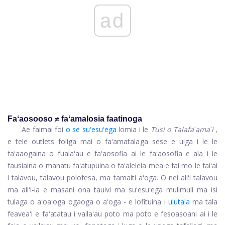
ad
Faʻaosooso ≠ faʻamalosia faatinoga
Ae faimai foi
o se suʻesuʻega
lomia i le
Tusi o Talafaʻamaʻi
,
e tele outlets foliga mai o faʻamatalaga sese e uiga i le le
faʻaaogaina o fualaʻau e faʻaosofia ai le faʻaosofia e ala i le
fausiaina o manatu faʻatupuina o faʻaleleia mea e fai mo le faiʻai
i talavou, talavou polofesa, ma tamaiti aʻoga. O nei aliʻi talavou
ma aliʻi-ia e masani ona tauivi ma suʻesuʻega mulimuli ma isi
tulaga o aʻoaʻoga ogaoga o aʻoga - e lofituina i
ulutala
ma tala
feaveaʻi e faʻatatau i vailaʻau poto ma poto e fesoasoani ai i le