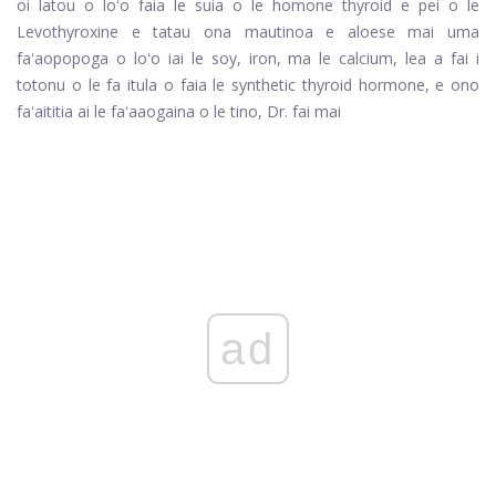
oi latou o loʻo faia le suia o le homone thyroid e pei o le
Levothyroxine e tatau ona mautinoa e aloese mai uma
faʻaopopoga o loʻo iai le soy, iron, ma le calcium, lea a fai i
totonu o le fa itula o faia le synthetic thyroid hormone, e ono
faʻaititia ai le faʻaaogaina o le tino, Dr. fai mai
ad