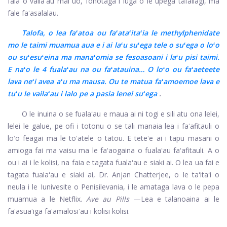
faia o vailaʻau mai uo, fonotaga i luga o le upega tafailagi, ma
fale faʻasalalau.
Talofa, o lea faʻatoa ou faʻataʻitaʻia le methylphenidate
mo le taimi muamua aua e i ai laʻu suʻega tele o suʻega o loʻo
ou suʻesuʻeina ma manaʻomia se fesoasoani i laʻu pisi taimi.
E naʻo le 4 fualaʻau na ou faʻatauina… O loʻo ou faʻaeteete
lava neʻi avea aʻu ma mausa. Ou te matua faʻamoemoe lava e
tuʻu le vailaʻau i lalo pe a pasia lenei suʻega
.
O le inuina o se fualaʻau e maua ai ni togi e sili atu ona lelei,
lelei le galue, pe ofi i totonu o se tali manaia lea i faʻafitauli o
loʻo feagai ma le toʻatele o tatou. E teteʻe ai i tapu masani o
amioga fai ma vaisu ma le faʻaogaina o fualaʻau faʻafitauli. A o
ou i ai i le kolisi, na faia e tagata fualaʻau e siaki ai. O lea ua fai e
tagata fualaʻau e siaki ai, Dr. Anjan Chatterjee, o le taʻitaʻi o
neula i le Iunivesite o Penisilevania, i le amataga lava o le pepa
muamua a le Netflix.
Ave au Pills
—Lea e talanoaina ai le
faʻasuaʻiga faʻamalosiʻau i kolisi kolisi.