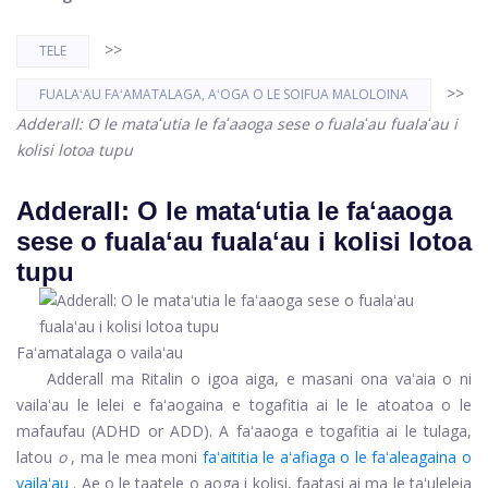
>>
TELE
>>
FUALAʻAU FAʻAMATALAGA, AʻOGA O LE SOIFUA MALOLOINA
Adderall: O le mataʻutia le faʻaaoga sese o fualaʻau fualaʻau i
kolisi lotoa tupu
Adderall: O le mataʻutia le faʻaaoga
sese o fualaʻau fualaʻau i kolisi lotoa
tupu
Faʻamatalaga o vailaʻau
Adderall ma Ritalin o igoa aiga, e masani ona vaʻaia o ni
vailaʻau le lelei e faʻaogaina e togafitia ai le le atoatoa o le
mafaufau (ADHD or ADD). A faʻaaoga e togafitia ai le tulaga,
latou
o
, ma le mea moni
faʻaititia le aʻafiaga o le faʻaleagaina o
vailaʻau
. Ae o le taatele o aoga i kolisi, faatasi ai ma le taʻuleleia