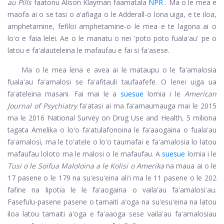
au Pills
faatonu Alison Klayman faamatala
NPR
. Ma o le mea e
maofa ai o se tasi o aʻafiaga o le Adderall-o lona uiga, e te iloa,
amphetamine, fefiloi amphetamine-o le mea e te lagona ai o
loʻo e faia lelei. Ae o le manatu o nei 'poto poto fualaʻau' pe o
latou e faʻalauteleina le mafaufau e fai si faʻasese.
Ma o le mea lena e avea ai le mataupu o le faʻamalosia
fualaʻau faʻamalosi se faʻafitauli taufaafefe. O lenei uiga ua
faʻateleina masani. Fai mai le a
suesue
lomia i le
American
Journal of Psychiatry
faʻatasi ai ma faʻamaumauga mai le 2015
ma le 2016 National Survey on Drug Use and Health, 5 miliona
tagata Amelika o loʻo faʻatulafonoina le faʻaaogaina o fualaʻau
faʻamalosi, ma le toʻatele o loʻo taumafai e faʻamalosia lo latou
mafaufau loloto ma le malosi o le mafaufau. A
suesue
lomia i le
Tusi o le Soifua Maloloina a le Kolisi o Amerika
na maua ai o le
17 pasene o le 179 na suʻesuʻeina aliʻi ma le 11 pasene o le 202
fafine na lipotia le le faʻaogaina o vailaʻau faʻamalosiʻau.
Fasefulu-pasene pasene o tamaiti aʻoga na suʻesuʻeina na latou
iloa latou tamaiti aʻoga e faʻaaoga sese vailaʻau faʻamalosiau