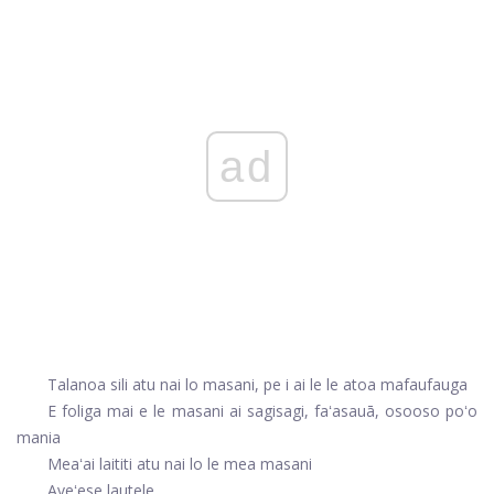
ad
Talanoa sili atu nai lo masani, pe i ai le le atoa mafaufauga
E foliga mai e le masani ai sagisagi, faʻasauā, osooso poʻo
mania
Meaʻai laititi atu nai lo le mea masani
Aveʻese lautele