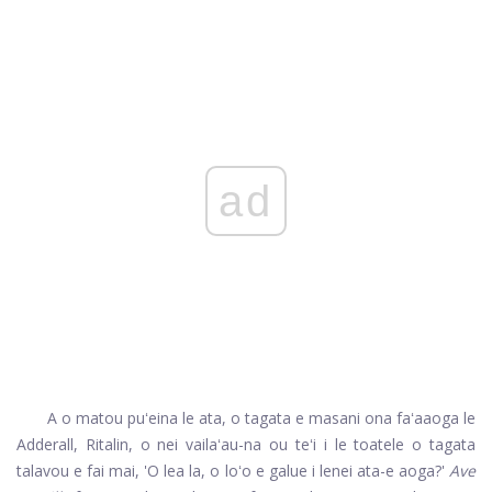
ad
A o matou puʻeina le ata, o tagata e masani ona faʻaaoga le
Adderall, Ritalin, o nei vailaʻau-na ou teʻi i le toatele o tagata
talavou e fai mai, 'O lea la, o loʻo e galue i lenei ata-e aoga?'
Ave