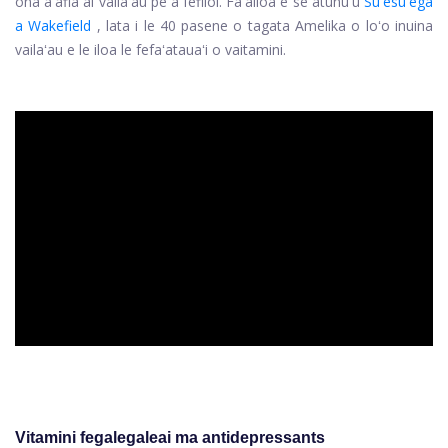
ona aʻafia ai vailaʻau pe a fefiloi. Faʻailoa e se atunuʻu
Suʻesuʻega
a Wakefield
, lata i le 40 pasene o tagata Amelika o loʻo inuina
vailaʻau e le iloa le fefaʻatauaʻi o vaitamini.
ad
Vitamini fegalegaleai ma antidepressants