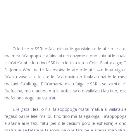
O le tele o SSRI e faʻateleina le gaosiaina e le ate o le ate,
ma mea faʻaopopo e afaina ai nei enzyme e ono suia ai le auala
e faʻateʻa ai e lou tino SSRIs, o le tala lea a Cole. Faataitaiga; O
St John's Wort na te faʻaosoina le ate o le ate —o lona uiga e
faʻaalu vave ai e le ate le faʻatonuina o fualaʻau nai lo le mea
masani. Faʻaliliuga: E faʻamama e lau faiga le SSRI i se taimi e leʻi
fuafuaina, ma e aunoa ma le aofaʻi saʻo o vailaʻau i lau tino, e le
mafai ona aoga lau vailaʻau.
E le gata i lea, o nisi faʻaopopoga mafai mafua ai vailaʻau e
fegasoloaʻi le lelei ma lou tino tino ma faʻagaioiga. Faʻaopopoga
e afaina ai le fatu fatu (pei o le cesium poʻo le ephedra) e ono
mafua ai se tataʻa le faʻatonuina o le fatu pe a aveina ma SSRIs.