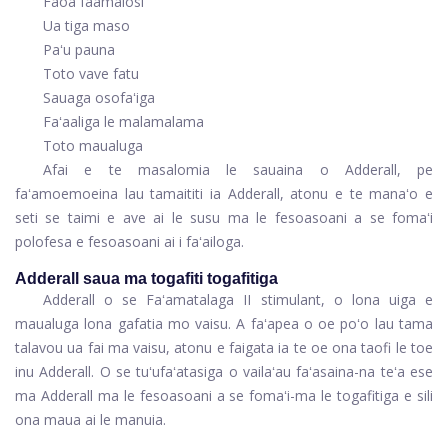
Faoa faamalosi
Ua tiga maso
Paʻu pauna
Toto vave fatu
Sauaga osofaʻiga
Faʻaaliga le malamalama
Toto maualuga
Afai e te masalomia le sauaina o Adderall, pe
faʻamoemoeina lau tamaititi ia Adderall, atonu e te manaʻo e
seti se taimi e ave ai le susu ma le fesoasoani a se fomaʻi
polofesa e fesoasoani ai i faʻailoga.
Adderall saua ma togafiti togafitiga
Adderall o se Faʻamatalaga II stimulant, o lona uiga e
maualuga lona gafatia mo vaisu. A faʻapea o oe poʻo lau tama
talavou ua fai ma vaisu, atonu e faigata ia te oe ona taofi le toe
inu Adderall. O se tuʻufaʻatasiga o vailaʻau faʻasaina-na teʻa ese
ma Adderall ma le fesoasoani a se fomaʻi-ma le togafitiga e sili
ona maua ai le manuia.