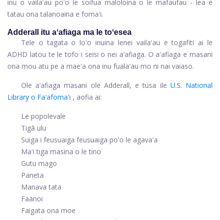
inu o vailaʻau poʻo le soifua maloloina o le mafaufau - lea e
tatau ona talanoaina e fomaʻi.
Adderall itu aʻafiaga ma le toʻesea
Tele o tagata o loʻo inuina lenei vailaʻau e togafiti ai le
ADHD latou te le tofo i seisi o nei aʻafiaga. O aʻafiaga e masani
ona mou atu pe a maeʻa ona inu fualaʻau mo ni nai vaiaso.
Ole aʻafiaga masani ole Adderall, e tusa ile
U.S. National
Library o Faʻafomaʻi
, aofia ai:
Le popolevale
Tigā ulu
Suiga i feusuaiga feusuaiga poʻo le agavaʻa
Maʻi tiga masina o le tino
Gutu mago
Paneta
Manava tata
Faanoi
Faigata ona moe