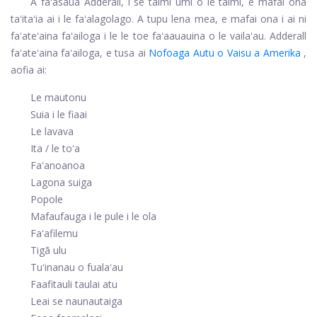
A faʻasauā Adderall, i se taimi umi o le taimi, e mafai ona
taʻitaʻia ai i le faʻalagolago. A tupu lena mea, e mafai ona i ai ni
faʻateʻaina faʻailoga i le le toe faʻaauauina o le vailaʻau. Adderall
faʻateʻaina faʻailoga, e tusa ai
Nofoaga Autu o Vaisu a Amerika
,
aofia ai:
Le mautonu
Suia i le fiaai
Le lavava
Ita / le toʻa
Faʻanoanoa
Lagona suiga
Popole
Mafaufauga i le pule i le ola
Faʻafilemu
Tigā ulu
Tuʻinanau o fualaʻau
Faafitauli taulai atu
Leai se naunautaiga