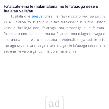
Faʻalauteleina le malamalama mo le faʻaaoga sese o
fualaʻau vailaʻau
Tusitala o le
suesue
lomia i le
Tusi o tala o maʻi ua fai ma
vaisu
Faʻailoa foi le taua o le faʻalauteleina o le silafia i lotoa
kolisi o faʻailoga ono, faʻailoga, ma lamatiaga o le faʻasuaʻi
faʻamalosi tino. Ae ina ia matua faʻatonutonu tulaga tauvaga o
loʻo unaʻia ai le tele o le sauaina o Adderall, suiga lautele o tu
ma aganuʻu ma talanoaga e tele e uiga i le faʻaaoga sese ma le
sauaina i le va o aiga, uo, ma uo e manaʻomia.
ad