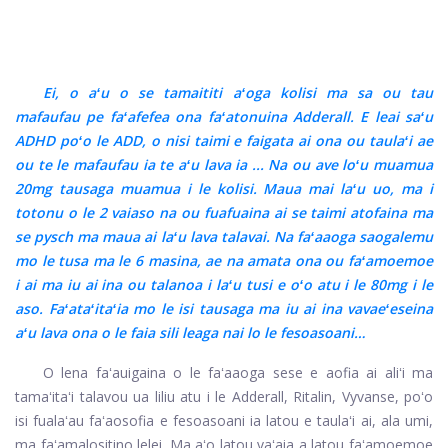
Ei, o aʻu o se tamaititi aʻoga kolisi ma sa ou tau
mafaufau pe faʻafefea ona faʻatonuina Adderall. E leai saʻu
ADHD poʻo le ADD, o nisi taimi e faigata ai ona ou taulaʻi ae
ou te le mafaufau ia te aʻu lava ia ... Na ou ave loʻu muamua
20mg tausaga muamua i le kolisi. Maua mai laʻu uo, ma i
totonu o le 2 vaiaso na ou fuafuaina ai se taimi atofaina ma
se pysch ma maua ai laʻu lava talavai. Na faʻaaoga saogalemu
mo le tusa ma le 6 masina, ae na amata ona ou faʻamoemoe
i ai ma iu ai ina ou talanoa i laʻu tusi e oʻo atu i le 80mg i le
aso. Faʻataʻitaʻia mo le isi tausaga ma iu ai ina vavaeʻeseina
aʻu lava ona o le faia sili leaga nai lo le fesoasoani…
O lena faʻauigaina o le faʻaaoga sese e aofia ai aliʻi ma
tamaʻitaʻi talavou ua liliu atu i le Adderall, Ritalin, Vyvanse, poʻo
isi fualaʻau faʻaosofia e fesoasoani ia latou e taulaʻi ai, ala umi,
ma faʻamalositino lelei. Ma aʻo latou vaʻaia a latou faʻamoemoe