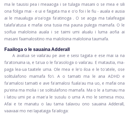
ma le tausisi pea i meaaoga i se tulaga masani o se mea e sili
ona foliga mai - e ui e faigata ma e oʻo foi i le fiu - auala e ausia
ai le maualuga aʻoaʻoga faʻatinoga . O se aoga ma talafeagai
talafaʻatusa e mafai ona tusia ma pauna pulega mamafa. O le
soifua maloloina auala i se taimi umi alualu i luma aofia ai
masani faamalositino ma maloloina maloloina taumafa.
Faailoga o le sauaina Adderall
A avatua se vailaʻau pe ave e seisi tagata e ese mai ia na
faʻatonuina ia, e taʻua o le faʻasologa o vailaʻau. E matautia, ma-
paga lea-ua taatele uma. Ole mea e leʻo iloa e le toʻatele, ose
solitulafono mamafa foʻi. A o tamaiti ma le ana ADHD e
faʻamalosi tamaiti e ave faʻamalosi fualaʻau ma uo, e mafai ona
puʻeina ma molia i se solitulafono mamafa. Ma o le a tumau ma
i latou umi pe a maeʻa le susulu o uma A mo le semesa mou.
Afai e te manatu o lau tama talavou ono sauaina Adderall,
vaavaai mo nei lapataiga faʻailoga: