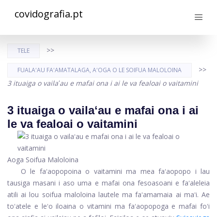
covidografia.pt
>>
TELE
>>
FUALAʻAU FAʻAMATALAGA, AʻOGA O LE SOIFUA MALOLOINA
3 ituaiga o vailaʻau e mafai ona i ai le va fealoai o vaitamini
3 ituaiga o vailaʻau e mafai ona i ai
le va fealoai o vaitamini
Aoga Soifua Maloloina
O le faʻaopopoina o vaitamini ma mea faʻaopopo i lau
tausiga masani i aso uma e mafai ona fesoasoani e faʻaleleia
atili ai lou soifua maloloina lautele ma faʻamamaia ai maʻi. Ae
toʻatele e leʻo iloaina o vitamini ma faʻaopopoga e mafai foʻi