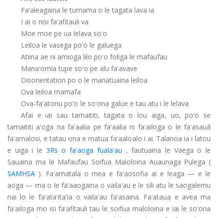
Faʻaleagaina le tumama o le tagata lava ia
I ai o nisi faʻafitauli va
Moe moe pe ua lelava soʻo
Leiloa le vasega poʻo le galuega
Atiina ae ni amioga lilo poʻo foliga le mafaufau
Manaʻomia tupe soʻo pe alu faʻavave
Disorientation po o le manatuaina leiloa
Ova leiloa mamafa
Ova-faʻatonu poʻo le soʻona galue e tau atu i le lelava
Afai e iai sau tamaititi, tagata o lou aiga, uo, poʻo se
tamaititi aʻoga na faʻaalia pe faʻaalia ni faʻailoga o le faʻasauā
faʻamalosi, e tatau ona e matua faʻaaloalo i ai. Talanoa ia i latou
e uiga i le
3Rs o faʻaoga fualaʻau
, fautuaina le Vaega o le
Sauaina ma le Mafaufau Soifua Maloloina Auaunaga Pulega (
SAMHSA
). Faʻamatala o mea e faʻaosofia ai e leaga — e le
aoga — ma o le faʻaaogaina o vailaʻau e le sili atu le saogalemu
nai lo le faʻataʻitaʻia o vailaʻau faʻasaina. Faʻataua e avea ma
faʻailoga mo isi faʻafitauli tau le soifua maloloina e iai le soʻona