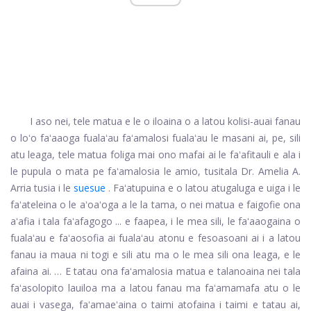
I aso nei, tele matua e le o iloaina o a latou kolisi-auai fanau
o loʻo faʻaaoga fualaʻau faʻamalosi fualaʻau le masani ai, pe, sili
atu leaga, tele matua foliga mai ono mafai ai le faʻafitauli e ala i
le pupula o mata pe faʻamalosia le amio, tusitala Dr. Amelia A.
Arria tusia i le
suesue
. Faʻatupuina e o latou atugaluga e uiga i le
faʻateleina o le aʻoaʻoga a le la tama, o nei matua e faigofie ona
aʻafia i tala faʻafagogo ... e faapea, i le mea sili, le faʻaaogaina o
fualaʻau e faʻaosofia ai fualaʻau atonu e fesoasoani ai i a latou
fanau ia maua ni togi e sili atu ma o le mea sili ona leaga, e le
afaina ai. … E tatau ona faʻamalosia matua e talanoaina nei tala
faʻasolopito lauiloa ma a latou fanau ma faʻamamafa atu o le
auai i vasega, faʻamaeʻaina o taimi atofaina i taimi e tatau ai,