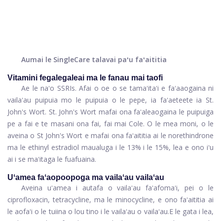
Aumai le SingleCare talavai paʻu faʻaititia
Vitamini fegalegaleai ma le fanau mai taofi
Ae le naʻo SSRIs. Afai o oe o se tamaʻitaʻi e faʻaaogaina ni
vailaʻau puipuia mo le puipuia o le pepe, ia faʻaeteete ia St.
John's Wort. St. John's Wort mafai ona faʻaleaogaina le puipuiga
pe a fai e te masani ona fai, fai mai Cole. O le mea moni, o le
aveina o St John's Wort e mafai ona faʻaititia ai le norethindrone
ma le ethinyl estradiol maualuga i le 13% i le 15%, lea e ono iʻu
ai i se maʻitaga le fuafuaina.
Uʻamea faʻaopoopoga ma vailaʻau vailaʻau
Aveina uʻamea i autafa o vailaʻau faʻafomaʻi, pei o le
ciprofloxacin, tetracycline, ma le minocycline, e ono faʻaititia ai
le aofaʻi o le tuiina o lou tino i le vailaʻau o vailaʻau.
E le gata i lea,