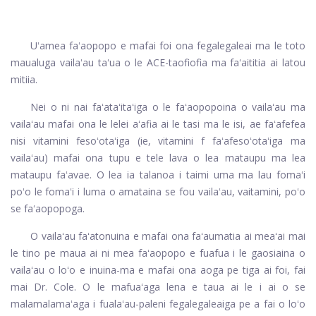
Uʻamea faʻaopopo e mafai foi ona fegalegaleai ma le toto
maualuga vailaʻau taʻua o le ACE-taofiofia ma faʻaititia ai latou
mitiia.
Nei o ni nai faʻataʻitaʻiga o le faʻaopopoina o vailaʻau ma
vailaʻau mafai ona le lelei aʻafia ai le tasi ma le isi, ae faʻafefea
nisi vitamini fesoʻotaʻiga (ie, vitamini f faʻafesoʻotaʻiga ma
vailaʻau) mafai ona tupu e tele lava o lea mataupu ma lea
mataupu faʻavae. O lea ia talanoa i taimi uma ma lau fomaʻi
poʻo le fomaʻi i luma o amataina se fou vailaʻau, vaitamini, poʻo
se faʻaopopoga.
O vailaʻau faʻatonuina e mafai ona faʻaumatia ai meaʻai mai
le tino pe maua ai ni mea faʻaopopo e fuafua i le gaosiaina o
vailaʻau o loʻo e inuina-ma e mafai ona aoga pe tiga ai foi, fai
mai Dr. Cole. O le mafuaʻaga lena e taua ai le i ai o se
malamalamaʻaga i fualaʻau-paleni fegalegaleaiga pe a fai o loʻo