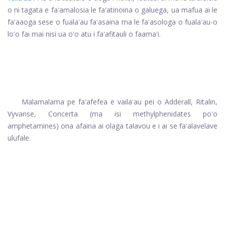
o ni tagata e faʻamalosia le faʻatinoina o galuega, ua mafua ai le
faʻaaoga sese o fualaʻau faʻasaina ma le faʻasologa o fualaʻau-o
loʻo fai mai nisi ua oʻo atu i faʻafitauli o faamaʻi.
Malamalama pe faʻafefea e vailaʻau pei o Adderall, Ritalin,
Vyvanse, Concerta (ma isi methylphenidates poʻo
amphetamines) ona afaina ai olaga talavou e i ai se faʻalavelave
ulufale.