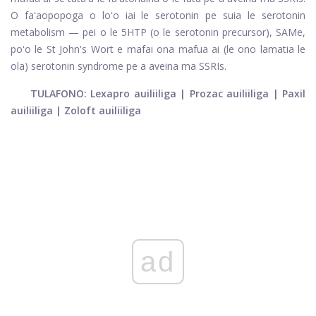
O faʻaopopoga o loʻo iai le serotonin pe suia le serotonin
metabolism — pei o le 5HTP (o le serotonin precursor), SAMe,
poʻo le St John's Wort e mafai ona mafua ai (le ono lamatia le
ola) serotonin syndrome pe a aveina ma SSRIs.
TULAFONO: Lexapro auiliiliga | Prozac auiliiliga | Paxil
auiliiliga | Zoloft auiliiliga
ad