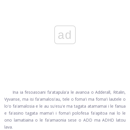
ad
Ina ia fesoasoani faʻatapulaʻa le avanoa o Adderall, Ritalin,
Vyvanse, ma isi faʻamalosiʻau, tele o fomaʻi ma fomaʻi lautele o
loʻo faʻamalosia e le au suʻesuʻe ma tagata atamamai i le fanua
e faʻasino tagata mamaʻi i fomaʻi polofesa faʻapitoa nai lo le
ono lamatiaina o le faʻamaonia sese o ADD ma ADHD latou
lava.