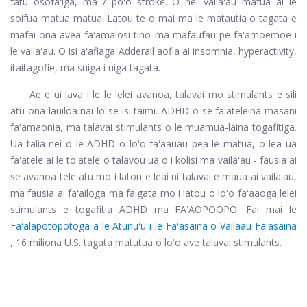
fatu osofaʻiga, ma / poʻo stroke. O nei vailaʻau mafua ai le
soifua matua matua. Latou te o mai ma le matautia o tagata e
mafai ona avea faʻamalosi tino ma mafaufau pe faʻamoemoe i
le vailaʻau. O isi aʻafiaga Adderall aofia ai insomnia, hyperactivity,
itaitagofie, ma suiga i uiga tagata.
Ae e ui lava i le le lelei avanoa, talavai mo stimulants e sili
atu ona lauiloa nai lo se isi taimi. ADHD o se faʻateleina masani
faʻamaonia, ma talavai stimulants o le muamua-laina togafitiga.
Ua talia nei o le ADHD o loʻo faʻaauau pea le matua, o lea ua
faʻatele ai le toʻatele o talavou ua o i kolisi ma vailaʻau - fausia ai
se avanoa tele atu mo i latou e leai ni talavai e maua ai vailaʻau,
ma fausia ai faʻailoga ma faigata mo i latou o loʻo faʻaaoga lelei
stimulants e togafitia ADHD ma FAʻAOPOOPO. Fai mai le
Faʻalapotopotoga a le Atunuʻu i le Faʻasaina o Vailaau Faʻasaina
, 16 miliona U.S. tagata matutua o loʻo ave talavai stimulants.