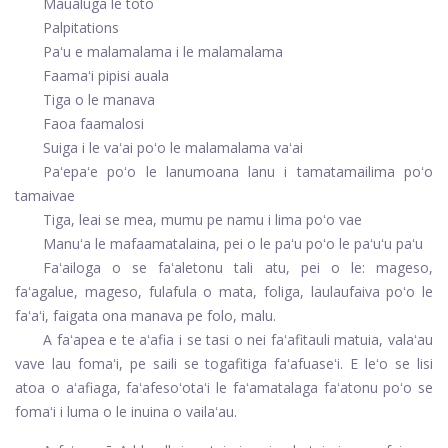
Maualuga le toto
Palpitations
Paʻu e malamalama i le malamalama
Faamaʻi pipisi auala
Tiga o le manava
Faoa faamalosi
Suiga i le vaʻai poʻo le malamalama vaʻai
Paʻepaʻe poʻo le lanumoana lanu i tamatamailima poʻo
tamaivae
Tiga, leai se mea, mumu pe namu i lima poʻo vae
Manuʻa le mafaamatalaina, pei o le paʻu poʻo le paʻuʻu paʻu
Faʻailoga o se faʻaletonu tali atu, pei o le: mageso,
faʻagalue, mageso, fulafula o mata, foliga, laulaufaiva poʻo le
faʻaʻi, faigata ona manava pe folo, malu.
A faʻapea e te aʻafia i se tasi o nei faʻafitauli matuia, valaʻau
vave lau fomaʻi, pe saili se togafitiga faʻafuaseʻi. E leʻo se lisi
atoa o aʻafiaga, faʻafesoʻotaʻi le faʻamatalaga faʻatonu poʻo se
fomaʻi i luma o le inuina o vailaʻau.