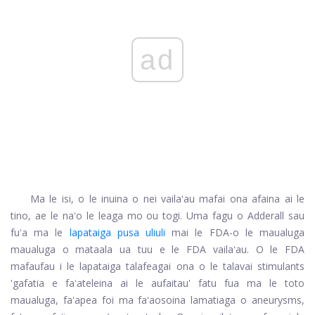
ad
Ma le isi, o le inuina o nei vailaʻau mafai ona afaina ai le
tino, ae le naʻo le leaga mo ou togi. Uma fagu o Adderall sau
fuʻa ma le
lapataiga pusa uliuli
mai le FDA-o le maualuga
maualuga o mataala ua tuu e le FDA vailaʻau. O le FDA
mafaufau i le lapataiga talafeagai ona o le talavai stimulants
'gafatia e faʻateleina ai le aufaitau' fatu fua ma le toto
maualuga, faʻapea foi ma faʻaosoina lamatiaga o aneurysms,