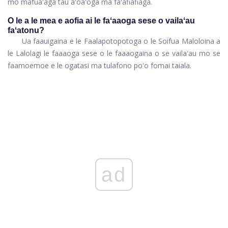
mo mafuaʻaga tau aʻoaʻoga ma faʻafiafiaga.
O le a le mea e aofia ai le faʻaaoga sese o vailaʻau
faʻatonu?
Ua faauigaina e le Faalapotopotoga o le Soifua Maloloina a
le Lalolagi le faaaoga sese o le faaaogaina o se vailaʻau mo se
faamoemoe e le ogatasi ma tulafono poʻo fomai taiala.
ad