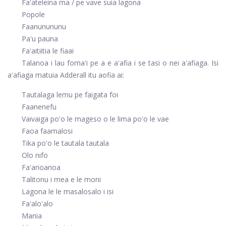
Faʻateleina ma / pe vave suia lagona
Popole
Faanunununu
Paʻu pauna
Faʻaitiitia le fiaai
Talanoa i lau fomaʻi pe a e aʻafia i se tasi o nei aʻafiaga. Isi
aʻafiaga matuia Adderall itu aofia ai:
Tautalaga lemu pe faigata foi
Faanenefu
Vaivaiga poʻo le mageso o le lima poʻo le vae
Faoa faamalosi
Tika poʻo le tautala tautala
Olo nifo
Faʻanoanoa
Talitonu i mea e le moni
Lagona le le masalosalo i isi
Faʻaloʻalo
Mania