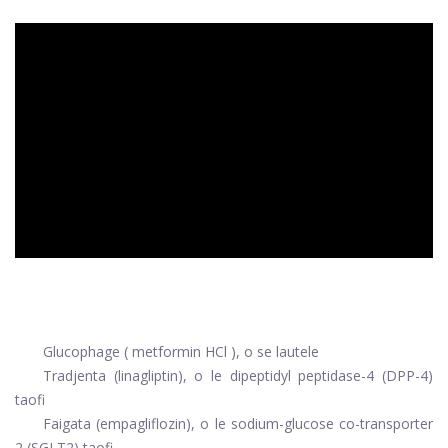
ad
Glucophage
(
metformin HCl
), o se lautele
Tradjenta
(linagliptin), o le dipeptidyl peptidase-4 (DPP-4)
taofi
Faigata
(empagliflozin), o le sodium-glucose co-transporter
2 (SGLT2) taofi