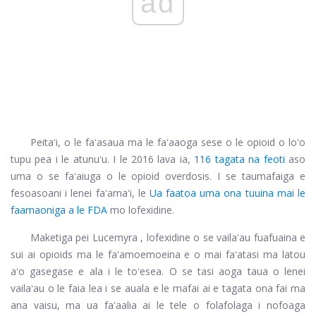
ad
Peitaʻi, o le faʻasaua ma le faʻaaoga sese o le opioid o loʻo
tupu pea i le atunuʻu. I le 2016 lava ia,
116 tagata na feoti
aso
uma o se faʻaiuga o le opioid overdosis. I se taumafaiga e
fesoasoani i lenei faʻamaʻi, le
Ua faatoa uma ona tuuina mai le
faamaoniga a le FDA
mo lofexidine.
Maketiga pei
Lucemyra
, lofexidine o se vailaʻau fuafuaina e
sui ai opioids ma le faʻamoemoeina e o mai faʻatasi ma latou
aʻo gasegase e ala i le toʻesea. O se tasi aoga taua o lenei
vailaʻau o le faia lea i se auala e le mafai ai e tagata ona fai ma
ana vaisu, ma ua faʻaalia ai le tele o folafolaga i nofoaga