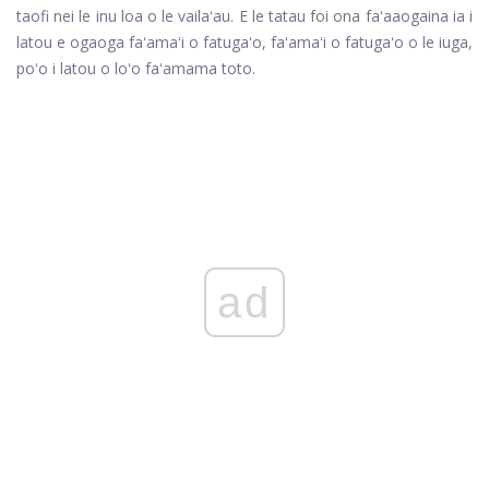
taofi nei le inu loa o le vailaʻau. E le tatau foi ona faʻaaogaina ia i
latou e ogaoga faʻamaʻi o fatugaʻo, faʻamaʻi o fatugaʻo o le iuga,
poʻo i latou o loʻo faʻamama toto.
ad