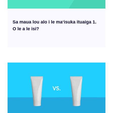
Sa maua lou alo i le maʻisuka ituaiga 1.
O le a le isi?