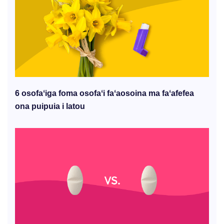
6 osofaʻiga foma osofaʻi faʻaosoina ma faʻafefea
ona puipuia i latou