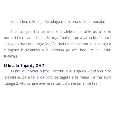
Ae ui i lea, o le faigofie tulaga mafai ona sili ona manaia.
I le tulaga e i ai se mea e faʻaleleia atili ai le usitaʻi o le
onosaʻi i vailaʻau e lelei-e le aoga fualaʻau pe a latou le oʻo atu i
le tagata maʻi-ona aoga lea, fai mai Dr. Bellantoni. O nisi tagata
e lagona le faʻaitiitia o le lofituina pe afai latou te inu laʻititi
fualaʻau.
O le a le Trijardy XR?
O nisi o vailaʻau o loʻo i totonu o le Trijardy XR atonu e te
masani ai, pe a fai o oe poʻo se tagata e te maua i le maʻisuka
ituaiga 2. Atonu na e aveina se tasi poʻo nei uma i se taimi.