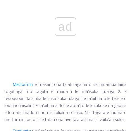
ad
Metformin
e masani ona faʻatulagaina o se muamua-laina
togafitiga mo tagata e maua i le maʻisuka ituaiga 2. E
fesoasoani faʻaititia le suka suka tulaga i le faʻaititia o le teteʻe o
lou tino inisalini. E faʻaititia ai foi le aofaʻi o le kulukose na gaosia
e lou ate ma lou tino i le taliaina o suka. Nisi tagata e inu na o
metformin, ae o isi e tatau ona ave faʻatasi ma isi vailaʻau suka.
Tradjenta
ua fuafuaina e fesoasoani i tagata ma le maʻisuka