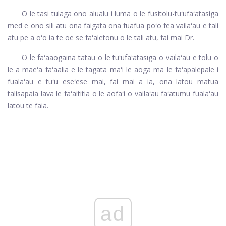
O le tasi tulaga ono alualu i luma o le fusitolu-tuʻufaʻatasiga
med e ono sili atu ona faigata ona fuafua poʻo fea vailaʻau e tali
atu pe a oʻo ia te oe se faʻaletonu o le tali atu, fai mai Dr.
O le faʻaaogaina tatau o le tuʻufaʻatasiga o vailaʻau e tolu o
le a maeʻa faʻaalia e le tagata maʻi le aoga ma le faʻapalepale i
fualaʻau e tuʻu eseʻese mai, fai mai a ia, ona latou matua
talisapaia lava le faʻaititia o le aofaʻi o vailaʻau faʻatumu fualaʻau
latou te faia.
ad