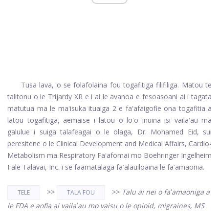
Tusa lava, o se folafolaina fou togafitiga filifiliga. Matou te
talitonu o le Trijardy XR e i ai le avanoa e fesoasoani ai i tagata
matutua ma le maʻisuka ituaiga 2 e faʻafaigofie ona togafitia a
latou togafitiga, aemaise i latou o loʻo inuina isi vailaʻau ma
galulue i suiga talafeagai o le olaga, Dr. Mohamed Eid, sui
peresitene o le Clinical Development and Medical Affairs, Cardio-
Metabolism ma Respiratory Faʻafomai mo Boehringer Ingelheim
Fale Talavai, Inc. i se faamatalaga faʻalauiloaina le faʻamaonia.
>>
>>
Talu ai nei o faʻamaoniga a
TELE
TALA FOU
le FDA e aofia ai vailaʻau mo vaisu o le opioid, migraines, MS