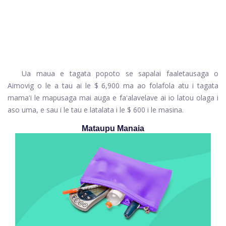
Ua maua e tagata popoto se sapalai faaletausaga o
Aimovig
o le a tau ai le $ 6,900 ma ao folafola atu i tagata
mamaʻi le mapusaga mai auga e faʻalavelave ai io latou olaga i
aso uma, e sau i le tau e latalata i le $ 600 i le masina.
Mataupu Manaia