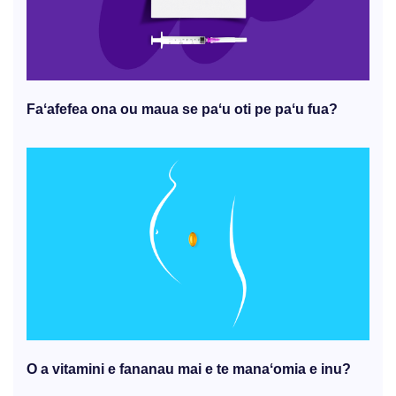
Faʻafefea ona ou maua se paʻu oti pe paʻu fua?
O a vitamini e fananau mai e te manaʻomia e inu?