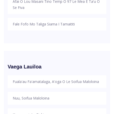
Afai O Lou Masani Tino Temp O 97 Le Mea E Taʻu O
Se Fiva
Fale Fofo Mo Taliga Siama I Tamaititi
Vaega Lauiloa
Fualaʻau Faʻamatalaga, Aʻoga O Le Soifua Maloloina
Nuu, Soifua Maloloina