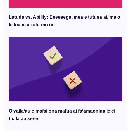
Latuda vs. Abilify: Eseesega, mea e tutusa ai, ma o
le fea e sili atu mo oe
O vailaʻau e mafai ona mafua ai faʻamaoniga lelei
fualaʻau sese