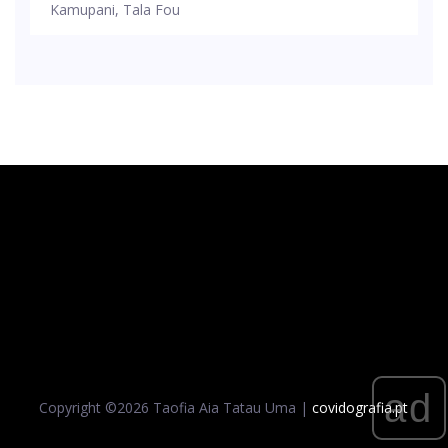
Kamupani, Tala Fou
ad
Copyright ©
2026 Taofia Aia Tatau Uma |
covidografia.pt