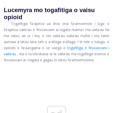
Lucemyra mo togafitiga o vaisu
opioid
Togafitiga faʻapitoa ua leva ona faʻamoemoe i luga o
faʻapitoa vailaʻau e fesoasoani ai tagata mamaʻi ma vailaʻau fai
ma vaisu; ae ui i lea, o nei vailaʻau vailaʻau mafai i nisi taimi
aumaia a latou lava seti o aʻafiaga aʻafiaga. I le tele o tulaga, o
opioids e faʻaaogaina o se vaega o
togafitiga e fesoasoani i
vailaʻau
, lea e tuʻufaʻatasia ai le vailaʻau ma togafitiga eseese e
fesoasoani ai i tagata e gagau lo latou faʻamoemoeina.