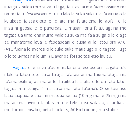
ituaiga 2 pulea toto suka tulaga, faʻatasi ai ma faamalositino ma
taumafa. E fesoasoani e tuʻu i lalo le suka suka i le faʻaititia o le
kulukose faʻasaʻoloto e le ate ma faʻateleina le aofaʻi o le
inisalini gaosia e le pancreas. E masani ona faʻatulagaina mo
tagata ua uma ona inuina vailaʻau suka ma faia suiga o le olaga
ae manaʻomia lava le fesoasoani e ausia ai la latou sini A1C.
(A1C fuaina le averesi o le suka suka maualuga o le tagata i luga
o le tolu-masina le umi.) E avanoa foi i se tasi-aso laulau.
Faigata
o le isi vailaʻau e mafai ona fesoasoani i tagata tuʻu
i lalo o latou toto suka tulaga faʻatasi ai ma taumafataga ma
faʻamalositino, ae mafai foi faʻaititia le aʻafia o le oti fatu fatu i
tagata ma ituaiga 2 maʻisuka ma fatu faʻamaʻi. O se tasi-aso
laʻau laupapa e sau i ni metotia se lua (10 mg ma le 25 mg) ma
mafai ona aveina faʻatasi ma le tele o isi vailaʻau, e aofia ai
metformin, inisalini, beta blockers, ACE inhibitors, ma statins.