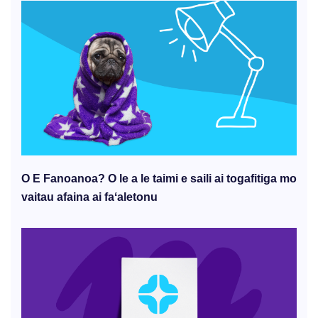
O E Fanoanoa? O le a le taimi e saili ai togafitiga mo
vaitau afaina ai faʻaletonu