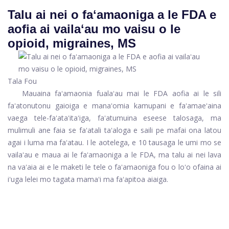
Talu ai nei o faʻamaoniga a le FDA e
aofia ai vailaʻau mo vaisu o le
opioid, migraines, MS
Tala Fou
Mauaina faʻamaonia fualaʻau mai le FDA aofia ai le sili
faʻatonutonu gaioiga e manaʻomia kamupani e faʻamaeʻaina
vaega tele-faʻataʻitaʻiga, faʻatumuina eseese talosaga, ma
mulimuli ane faia se faʻatali taʻaloga e saili pe mafai ona latou
agai i luma ma faʻatau. I le aotelega, e 10 tausaga le umi mo se
vailaʻau e maua ai le faʻamaoniga a le FDA, ma talu ai nei lava
na vaʻaia ai e le maketi le tele o faʻamaoniga fou o loʻo ofaina ai
iʻuga lelei mo tagata mamaʻi ma faʻapitoa aiaiga.