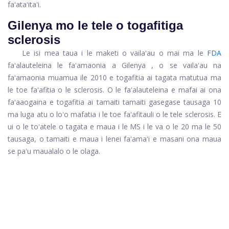
faʻataʻitaʻi.
Gilenya mo le tele o togafitiga
sclerosis
Le isi mea taua i le maketi o vailaʻau o mai ma le
FDA
faʻalauteleina le faʻamaonia a
Gilenya
, o se vailaʻau na
faʻamaonia muamua ile 2010 e togafitia ai tagata matutua ma
le toe faʻafitia o le sclerosis. O le faʻalauteleina e mafai ai ona
faʻaaogaina e togafitia ai tamaiti tamaiti gasegase tausaga 10
ma luga atu o loʻo mafatia i le toe faʻafitauli o le tele sclerosis. E
ui o le toʻatele o tagata e maua i le MS i le va o le 20 ma le 50
tausaga, o tamaiti e maua i lenei faʻamaʻi e masani ona maua
se paʻu maualalo o le olaga.