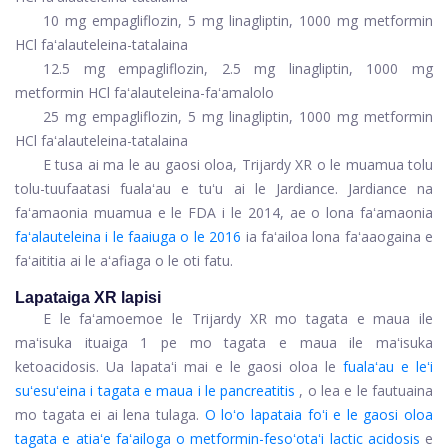
10 mg empagliflozin, 5 mg linagliptin, 1000 mg metformin
HCl faʻalauteleina-tatalaina
12.5 mg empagliflozin, 2.5 mg linagliptin, 1000 mg
metformin HCl faʻalauteleina-faʻamalolo
25 mg empagliflozin, 5 mg linagliptin, 1000 mg metformin
HCl faʻalauteleina-tatalaina
E tusa ai ma le au gaosi oloa, Trijardy XR o le muamua tolu
tolu-tuufaatasi fualaʻau e tuʻu ai le Jardiance. Jardiance na
faʻamaonia muamua e le FDA i le 2014, ae o lona faʻamaonia
faʻalauteleina i le faaiuga o le 2016
ia faʻailoa lona faʻaaogaina e
faʻaititia ai le aʻafiaga o le oti fatu.
Lapataiga XR lapisi
E le faʻamoemoe le Trijardy XR mo tagata e maua ile
maʻisuka ituaiga 1 pe mo tagata e maua ile maʻisuka
ketoacidosis. Ua lapataʻi mai e le gaosi oloa le
fualaʻau e leʻi
suʻesuʻeina i tagata e maua i le pancreatitis
, o lea e le fautuaina
mo tagata ei ai lena tulaga.
O loʻo lapataia foʻi e le gaosi oloa
tagata e atiaʻe faʻailoga o metformin-fesoʻotaʻi lactic acidosis
e