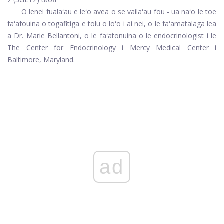
O lenei fualaʻau e leʻo avea o se vailaʻau fou - ua naʻo le toe
faʻafouina o togafitiga e tolu o loʻo i ai nei, o le faʻamatalaga lea
a Dr. Marie Bellantoni, o le faʻatonuina o le endocrinologist i le
The Center for Endocrinology i Mercy Medical Center i
Baltimore, Maryland.
ad