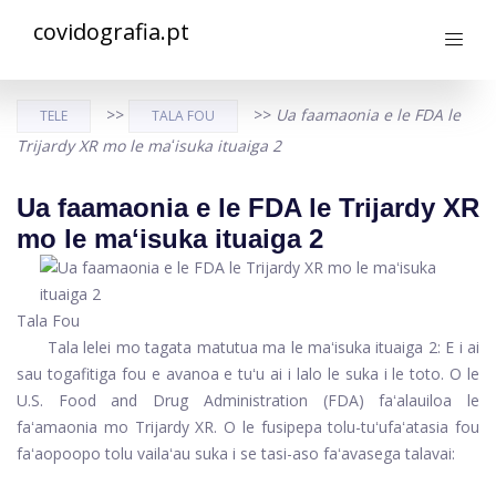
covidografia.pt
>>
>>
Ua faamaonia e le FDA le
TELE
TALA FOU
Trijardy XR mo le maʻisuka ituaiga 2
Ua faamaonia e le FDA le Trijardy XR
mo le maʻisuka ituaiga 2
Tala Fou
Tala lelei mo tagata matutua ma le maʻisuka ituaiga 2: E i ai
sau togafitiga fou e avanoa e tuʻu ai i lalo le suka i le toto. O le
U.S. Food and Drug Administration (FDA) faʻalauiloa le
faʻamaonia mo Trijardy XR. O le fusipepa tolu-tuʻufaʻatasia fou
faʻaopoopo tolu
vailaʻau suka
i se tasi-aso faʻavasega talavai: