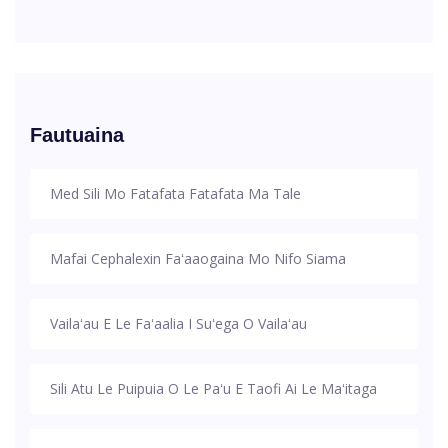
Fautuaina
Med Sili Mo Fatafata Fatafata Ma Tale
Mafai Cephalexin Faʻaaogaina Mo Nifo Siama
Vailaʻau E Le Faʻaalia I Suʻega O Vailaʻau
Sili Atu Le Puipuia O Le Paʻu E Taofi Ai Le Maʻitaga