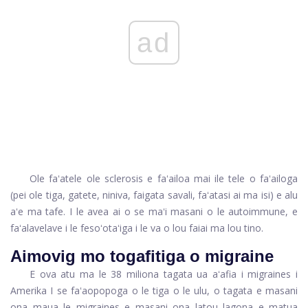
ad
Ole faʻatele ole sclerosis e faʻailoa mai ile tele o faʻailoga
(pei ole tiga, gatete, niniva, faigata savali, faʻatasi ai ma isi) e alu
aʻe ma tafe. I le avea ai o se maʻi masani o le autoimmune, e
faʻalavelave i le fesoʻotaʻiga i le va o lou faiai ma lou tino.
Aimovig mo togafitiga o migraine
E ova atu ma le 38 miliona tagata ua aʻafia i migraines i
Amerika I se faʻaopopoga o le tiga o le ulu, o tagata e masani
ona maua le migraines e masani ona latou lagona e matua