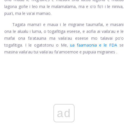
lagona gofie i leo ma le malamalama, ma e oʻo foʻi i le niniva,
puaʻi, ma le vaʻai mamao.
Tagata mamaʻi e maua i le migraine taumafai, e masani
ona le alualu i luma, o togafitiga eseese, e aofia ai vailaʻau e le
mafai ona faʻatauina ma vailaʻau eseese mo talavai poʻo
togafitiga. I le ogatotonu o Me,
ua faamaonia e le FDA
se
masina vailaʻau tui vailaʻau faʻamoemoe e puipuia
migraines
.
ad