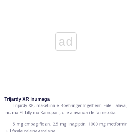
ad
Trijardy XR inumaga
Trijardy XR, maketiina e Boehringer Ingelheim Fale Talavai,
Inc. ma Eli Lilly ma Kamupani, o le a avanoa i le fa metotia:
5 mg empagliflozin, 2.5 mg linagliptin, 1000 mg metformin
HCl faʻalauteleina-tatalaina