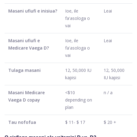
Masani ufiufi e inisiua?
Ioe, ile
Leai
faʻasologa o
vai
Masani ufiufi e
Ioe, ile
Leai
Medicare Vaega D?
faʻasologa o
vai
Tulaga masani
12, 50,000 IU
12, 50,000
kapisi
IU kapisi
Masani Medicare
<$10
n / a
Vaega D copay
depending on
plan
Tau nofofua
$ 11- $ 17
$ 20 +