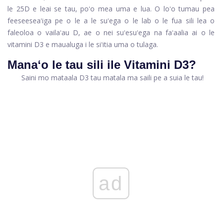
le 25D e leai se tau, poʻo mea uma e lua. O loʻo tumau pea
feeseeseaʻiga pe o le a le suʻega o le lab o le fua sili lea o
faleoloa o vailaʻau D, ae o nei suʻesuʻega na faʻaalia ai o le
vitamini D3 e maualuga i le siʻitia uma o tulaga.
Manaʻo le tau sili ile Vitamini D3?
Saini mo mataala D3 tau matala ma saili pe a suia le tau!
ad