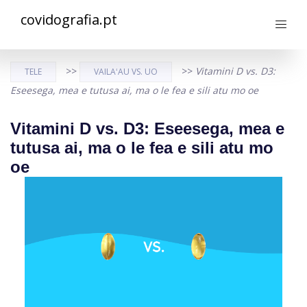
covidografia.pt
>>
>>
Vitamini D vs. D3:
TELE
VAILAʻAU VS. UO
Eseesega, mea e tutusa ai, ma o le fea e sili atu mo oe
Vitamini D vs. D3: Eseesega, mea e
tutusa ai, ma o le fea e sili atu mo
oe