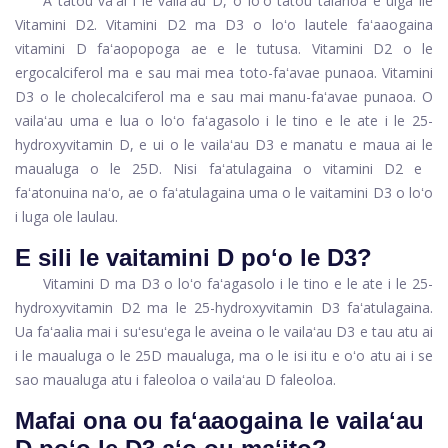
A tatou vaʻai i le vailaʻau D, o loʻo tatou talanoa e uiga ile
Vitamini D2. Vitamini D2 ma D3 o loʻo lautele faʻaaogaina
vitamini D faʻaopopoga ae e le tutusa. Vitamini D2 o le
ergocalciferol ma e sau mai mea toto-faʻavae punaoa. Vitamini
D3 o le cholecalciferol ma e sau mai manu-faʻavae punaoa. O
vailaʻau uma e lua o loʻo faʻagasolo i le tino e le ate i le 25-
hydroxyvitamin D, e ui o le vailaʻau D3 e manatu e maua ai le
maualuga o le 25D. Nisi faʻatulagaina o vitamini D2 e ​​
faʻatonuina naʻo, ae o faʻatulagaina uma o le vaitamini D3 o loʻo
i luga ole laulau.
E sili le vaitamini D poʻo le D3?
Vitamini D ma D3 o loʻo faʻagasolo i le tino e le ate i le 25-
hydroxyvitamin D2 ma le 25-hydroxyvitamin D3 faʻatulagaina.
Ua faʻaalia mai i suʻesuʻega le aveina o le vailaʻau D3 e tau atu ai
i le maualuga o le 25D maualuga, ma o le isi itu e oʻo atu ai i se
sao maualuga atu i faleoloa o vailaʻau D faleoloa.
Mafai ona ou faʻaaogaina le vailaʻau