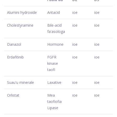
Alumini hydroxide
Antacid
ioe
ioe
Cholestyramine
Bile-acid
ioe
ioe
faʻasologa
Danazol
Hormone
ioe
ioe
Erdafitinib
FGFR
ioe
ioe
kinase
taofi
Suauʻu minerale
Laxative
ioe
ioe
Orlistat
Mea
ioe
ioe
taofiofia
Lipase