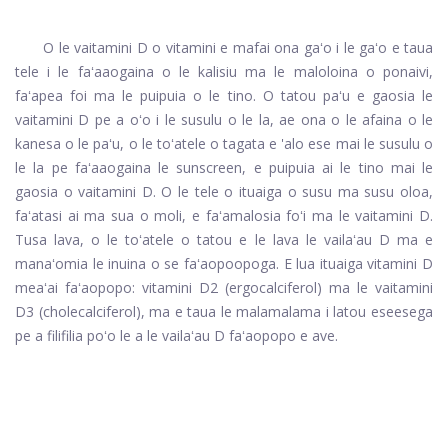
O le vaitamini D o vitamini e mafai ona gaʻo i le gaʻo e taua
tele i le faʻaaogaina o le kalisiu ma le maloloina o ponaivi,
faʻapea foi ma le puipuia o le tino. O tatou paʻu e gaosia le
vaitamini D pe a oʻo i le susulu o le la, ae ona o le afaina o le
kanesa o le paʻu, o le toʻatele o tagata e 'alo ese mai le susulu o
le la pe faʻaaogaina le sunscreen, e puipuia ai le tino mai le
gaosia o vaitamini D. O le tele o ituaiga o susu ma susu oloa,
faʻatasi ai ma sua o moli, e faʻamalosia foʻi ma le vaitamini D.
Tusa lava, o le toʻatele o tatou e le lava le vailaʻau D ma e
manaʻomia le inuina o se faʻaopoopoga. E lua ituaiga vitamini D
meaʻai faʻaopopo: vitamini D2 (ergocalciferol) ma le vaitamini
D3 (cholecalciferol), ma e taua le malamalama i latou eseesega
pe a filifilia poʻo le a le vailaʻau D faʻaopopo e ave.