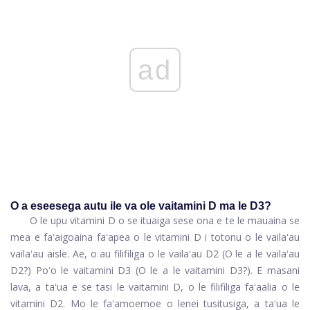
ad
O a eseesega autu ile va ole vaitamini D ma le D3?
O le upu vitamini D o se ituaiga sese ona e te le mauaina se
mea e faʻaigoaina faʻapea o le vitamini D i totonu o le vailaʻau
vailaʻau aisle. Ae, o au filifiliga o le vailaʻau D2 (O le a le vailaʻau
D2?) Poʻo le vaitamini D3 (O le a le vaitamini D3?). E masani
lava, a taʻua e se tasi le vaitamini D, o le filifiliga faʻaalia o le
vitamini D2. Mo le faʻamoemoe o lenei tusitusiga, a taʻua le