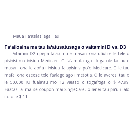
Maua Faʻasilasilaga Tau
Faʻailoaina ma tau faʻatusatusaga o vaitamini D vs. D3
Vitamini D2 i pepa faʻatumu e masani ona ufiufi e le tele o
pisinisi ma inisiua Medicare. O faʻamatalaga i luga ole laulau e
masani ona le aofia i inisiua faʻapisinisi poʻo Medicare. O le tau
mafai ona eseese tele faalagolago i metotia. O le averesi tau o
le 50,000 IU fualaʻau mo 12 vaiaso o togafitiga o $ 47.99.
Faatasi ai ma se coupon mai SingleCare, o lenei tau pa'ū i lalo
ifo o le $ 11.