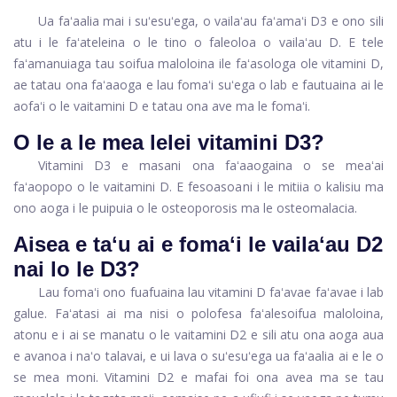
Ua faʻaalia mai i suʻesuʻega, o vailaʻau faʻamaʻi D3 e ono sili
atu i le faʻateleina o le tino o faleoloa o vailaʻau D. E tele
faʻamanuiaga tau soifua maloloina ile faʻasologa ole vitamini D,
ae tatau ona faʻaaoga e lau fomaʻi suʻega o lab e fautuaina ai le
aofaʻi o le vaitamini D e tatau ona ave ma le fomaʻi.
O le a le mea lelei vitamini D3?
Vitamini D3 e masani ona faʻaaogaina o se meaʻai
faʻaopopo o le vaitamini D. E fesoasoani i le mitiia o kalisiu ma
ono aoga i le puipuia o le osteoporosis ma le osteomalacia.
Aisea e taʻu ai e fomaʻi le vailaʻau D2
nai lo le D3?
Lau fomaʻi ono fuafuaina lau vitamini D faʻavae faʻavae i lab
galue. Faʻatasi ai ma nisi o polofesa faʻalesoifua maloloina,
atonu e i ai se manatu o le vaitamini D2 e ​​sili atu ona aoga aua
e avanoa i naʻo talavai, e ui lava o suʻesuʻega ua faʻaalia ai e le o
se mea moni. Vitamini D2 e ​​mafai foi ona avea ma se tau