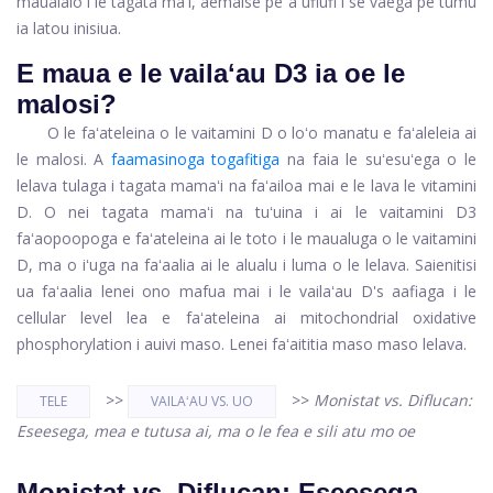
maualalo i le tagata maʻi, aemaise pe a ufiufi i se vaega pe tumu
ia latou inisiua.
E maua e le vailaʻau D3 ia oe le
malosi?
O le faʻateleina o le vaitamini D o loʻo manatu e faʻaleleia ai
le malosi. A
faamasinoga togafitiga
na faia le suʻesuʻega o le
lelava tulaga i tagata mamaʻi na faʻailoa mai e le lava le vitamini
D. O nei tagata mamaʻi na tuʻuina i ai le vaitamini D3
faʻaopoopoga e faʻateleina ai le toto i le maualuga o le vaitamini
D, ma o iʻuga na faʻaalia ai le alualu i luma o le lelava. Saienitisi
ua faʻaalia lenei ono mafua mai i le vailaʻau D's aafiaga i le
cellular level lea e faʻateleina ai mitochondrial oxidative
phosphorylation i auivi maso. Lenei faʻaititia maso maso lelava.
>>
>>
Monistat vs. Diflucan:
TELE
VAILAʻAU VS. UO
Eseesega, mea e tutusa ai, ma o le fea e sili atu mo oe
Monistat vs. Diflucan: Eseesega,