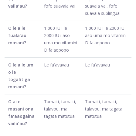
vailaʻau?
fofo suavaia vai
suavaia vai, fofo
suavaia sublingual
O le a le
1,000 IU i le
1,000 IU i le 2000 IU i
fualaʻau
2000 IU i aso
aso uma mo vitamini
masani?
uma mo vitamini
D faʻaopopo
D faʻaopopo
O le a le umi
Le faʻavavau
Le faʻavavau
o le
togafitiga
masani?
O ai e
Tamaiti, tamaiti,
Tamaiti, tamaiti,
masani ona
talavou, ma
talavou, ma tagata
faʻaaogaina
tagata matutua
matutua
vailaʻau?