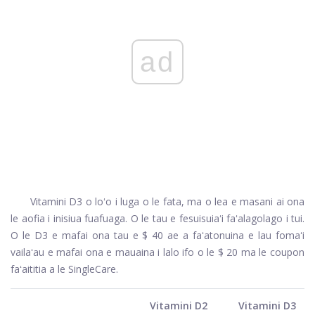
ad
Vitamini D3 o loʻo i luga o le fata, ma o lea e masani ai ona
le aofia i inisiua fuafuaga. O le tau e fesuisuiaʻi faʻalagolago i tui.
O le D3 e mafai ona tau e $ 40 ae a faʻatonuina e lau fomaʻi
vailaʻau e mafai ona e mauaina i lalo ifo o le $ 20 ma le coupon
faʻaititia a le SingleCare.
Vitamini D2
Vitamini D3