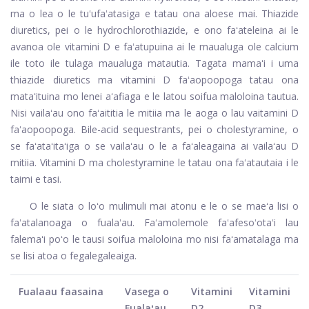
ma o lea o le tuʻufaʻatasiga e tatau ona aloese mai. Thiazide
diuretics, pei o le hydrochlorothiazide, e ono faʻateleina ai le
avanoa ole vitamini D e faʻatupuina ai le maualuga ole calcium
ile toto ile tulaga maualuga matautia. Tagata mamaʻi i uma
thiazide diuretics ma vitamini D faʻaopoopoga tatau ona
mataʻituina mo lenei aʻafiaga e le latou soifua maloloina tautua.
Nisi vailaʻau ono faʻaititia le mitiia ma le aoga o lau vaitamini D
faʻaopoopoga. Bile-acid sequestrants, pei o cholestyramine, o
se faʻataʻitaʻiga o se vailaʻau o le a faʻaleagaina ai vailaʻau D
mitiia. Vitamini D ma cholestyramine le tatau ona faʻatautaia i le
taimi e tasi.
O le siata o loʻo mulimuli mai atonu e le o se maeʻa lisi o
faʻatalanoaga o fualaʻau. Faʻamolemole faʻafesoʻotaʻi lau
falemaʻi poʻo le tausi soifua maloloina mo nisi faʻamatalaga ma
se lisi atoa o fegalegaleaiga.
Fualaau faasaina
Vasega o
Vitamini
Vitamini
Fualaʻau
D2
D3