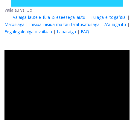
Vailaʻau vs. Uo
Vaʻaiga lautele fuʻa & eseesega autu
|
Tulaga e togafitia
|
Malosiaga
|
Inisiua inisiua ma tau faʻatusatusaga
|
Aʻafiaga itu
|
Fegalegaleaiga o vailaau
|
Lapataiga
|
FAQ
ad