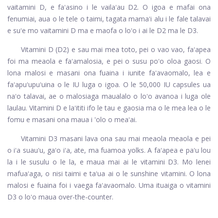
vaitamini D, e faʻasino i le vailaʻau D2. O igoa e mafai ona
fenumiai, aua o le tele o taimi, tagata mamaʻi alu i le fale talavai
e suʻe mo vaitamini D ma e maofa o loʻo i ai le D2 ma le D3.
Vitamini D (D2) e sau mai mea toto, pei o vao vao, faʻapea
foi ma meaola e faʻamalosia, e pei o susu poʻo oloa gaosi. O
lona malosi e masani ona fuaina i iunite faʻavaomalo, lea e
faʻapuʻupuʻuina o le IU luga o igoa. O le 50,000 IU capsules ua
naʻo talavai, ae o malosiaga maualalo o loʻo avanoa i luga ole
laulau. Vitamini D e laʻititi ifo le tau e gaosia ma o le mea lea o le
fomu e masani ona maua i 'olo o meaʻai.
Vitamini D3 masani lava ona sau mai meaola meaola e pei
o iʻa suauʻu, gaʻo iʻa, ate, ma fuamoa yolks. A faʻapea e paʻu lou
la i le susulu o le la, e maua mai ai le vitamini D3. Mo lenei
mafuaʻaga, o nisi taimi e taʻua ai o le sunshine vitamini. O lona
malosi e fuaina foi i vaega faʻavaomalo. Uma ituaiga o vitamini
D3 o loʻo maua over-the-counter.