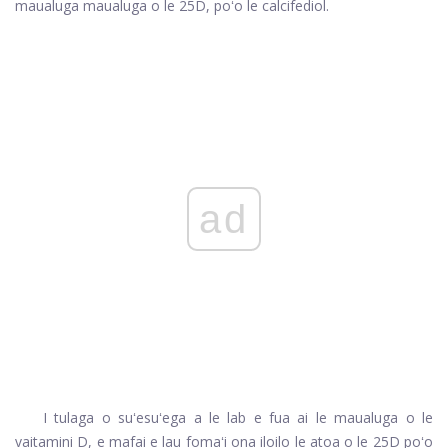
maualuga maualuga o le 25D, poʻo le calcifediol.
ad
I tulaga o suʻesuʻega a le lab e fua ai le maualuga o le
vaitamini D, e mafai e lau fomaʻi ona iloilo le atoa o le 25D poʻo