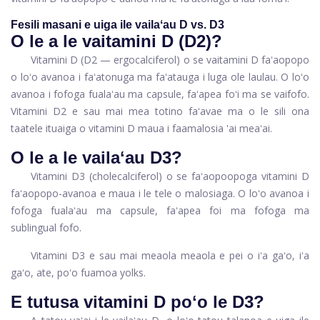
Fesili masani e uiga ile vailaʻau D vs. D3
O le a le vaitamini D (D2)?
Vitamini D (D2 — ergocalciferol) o se vaitamini D faʻaopopo
o loʻo avanoa i faʻatonuga ma faʻatauga i luga ole laulau. O loʻo
avanoa i fofoga fualaʻau ma capsule, faʻapea foʻi ma se vaifofo.
Vitamini D2 e ​​sau mai mea totino faʻavae ma o le sili ona
taatele ituaiga o vitamini D maua i faamalosia 'ai meaʻai.
O le a le vailaʻau D3?
Vitamini D3 (cholecalciferol) o se faʻaopoopoga vitamini D
faʻaopopo-avanoa e maua i le tele o malosiaga. O loʻo avanoa i
fofoga fualaʻau ma capsule, faʻapea foi ma fofoga ma
sublingual fofo.
Vitamini D3 e sau mai meaola meaola e pei o iʻa gaʻo, iʻa
gaʻo, ate, poʻo fuamoa yolks.
E tutusa vitamini D poʻo le D3?