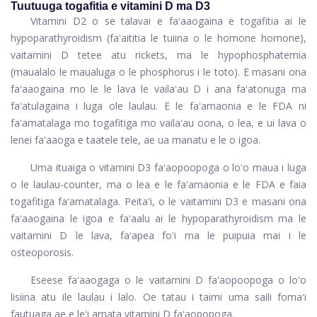
Tuutuuga togafitia e vitamini D ma D3
Vitamini D2 o se talavai e faʻaaogaina e togafitia ai le
hypoparathyroidism (faʻaititia le tuiina o le homone homone),
vaitamini D tetee atu rickets, ma le hypophosphatemia
(maualalo le maualuga o le phosphorus i le toto). E masani ona
faʻaaogaina mo le le lava le vailaʻau D i ana faʻatonuga ma
faʻatulagaina i luga ole laulau. E le faʻamaonia e le FDA ni
faʻamatalaga mo togafitiga mo vailaʻau oona, o lea, e ui lava o
lenei faʻaaoga e taatele tele, ae ua manatu e le o igoa.
Uma ituaiga o vitamini D3 faʻaopoopoga o loʻo maua i luga
o le laulau-counter, ma o lea e le faʻamaonia e le FDA e faia
togafitiga faʻamatalaga. Peitaʻi, o le vaitamini D3 e masani ona
faʻaaogaina le igoa e faʻaalu ai le hypoparathyroidism ma le
vaitamini D le lava, faʻapea foʻi ma le puipuia mai i le
osteoporosis.
Eseese faʻaaogaga o le vaitamini D faʻaopoopoga o loʻo
lisiina atu ile laulau i lalo. Oe tatau i taimi uma saili fomaʻi
fautuaga ae e leʻi amata vitamini D faʻaopopoga.