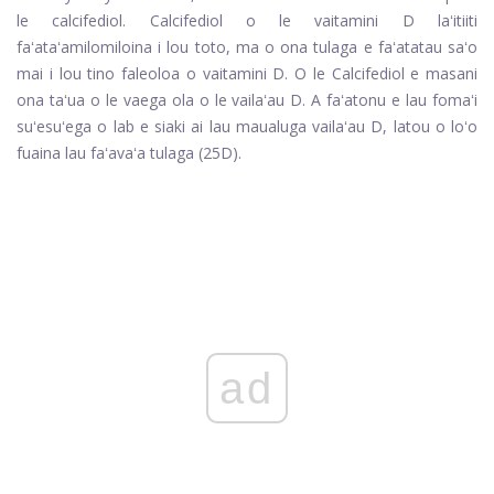
le calcifediol. Calcifediol o le vaitamini D laʻitiiti
faʻataʻamilomiloina i lou toto, ma o ona tulaga e faʻatatau saʻo
mai i lou tino faleoloa o vaitamini D. O le Calcifediol e masani
ona taʻua o le vaega ola o le vailaʻau D. A faʻatonu e lau fomaʻi
suʻesuʻega o lab e siaki ai lau maualuga vailaʻau D, latou o loʻo
fuaina lau faʻavaʻa tulaga (25D).
ad