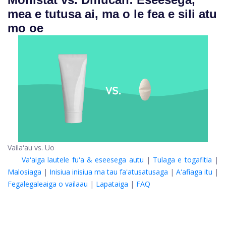
mea e tutusa ai, ma o le fea e sili atu
mo oe
Vailaʻau vs. Uo
Vaʻaiga lautele fuʻa & eseesega autu
|
Tulaga e togafitia
|
Malosiaga
|
Inisiua inisiua ma tau faʻatusatusaga
|
Aʻafiaga itu
|
Fegalegaleaiga o vailaau
|
Lapataiga
|
FAQ