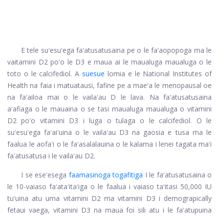
E tele suʻesuʻega faʻatusatusaina pe o le faʻaopopoga ma le
vaitamini D2 poʻo le D3 e maua ai le maualuga maualuga o le
toto o le calcifediol. A
suesue
lomia e le National Institutes of
Health na faia i matuatausi, fafine pe a maeʻa le menopausal oe
na faʻailoa mai o le vailaʻau D le lava. Na faʻatusatusaina
aʻafiaga o le mauaina o se tasi maualuga maualuga o vitamini
D2 poʻo vitamini D3 i luga o tulaga o le calcifediol. O le
suʻesuʻega faʻaiʻuina o le vailaʻau D3 na gaosia e tusa ma le
faalua le aofaʻi o le faʻasalalauina o le kalama i lenei tagata maʻi
faʻatusatusa i le vailaʻau D2.
I se eseʻesega
faamasinoga togafitiga
I le faʻatusatusaina o
le 10-vaiaso faʻataʻitaʻiga o le faalua i vaiaso taʻitasi 50,000 IU
tuʻuina atu uma vitamini D2 ma vitamini D3 i demograpically
fetaui vaega, vitamini D3 na maua foi sili atu i le faʻatupuina