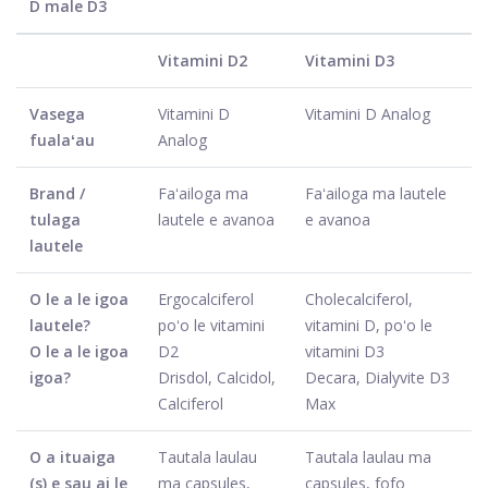
D male D3
Vitamini D2
Vitamini D3
Vasega
Vitamini D
Vitamini D Analog
fualaʻau
Analog
Brand /
Faʻailoga ma
Faʻailoga ma lautele
tulaga
lautele e avanoa
e avanoa
lautele
O le a le igoa
Ergocalciferol
Cholecalciferol,
lautele?
poʻo le vitamini
vitamini D, poʻo le
O le a le igoa
D2
vitamini D3
igoa?
Drisdol, Calcidol,
Decara, Dialyvite D3
Calciferol
Max
O a ituaiga
Tautala laulau
Tautala laulau ma
(s) e sau ai le
ma capsules,
capsules, fofo