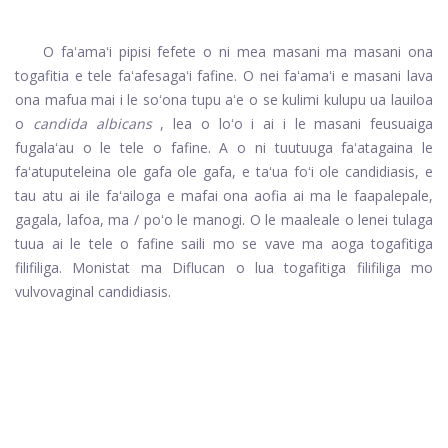
O faʻamaʻi pipisi fefete o ni mea masani ma masani ona
togafitia e tele faʻafesagaʻi fafine. O nei faʻamaʻi e masani lava
ona mafua mai i le soʻona tupu aʻe o se kulimi kulupu ua lauiloa
o
candida albicans
, lea o loʻo i ai i le masani feusuaiga
fugalaʻau o le tele o fafine. A o ni tuutuuga faʻatagaina le
faʻatuputeleina ole gafa ole gafa, e taʻua foʻi ole candidiasis, e
tau atu ai ile faʻailoga e mafai ona aofia ai ma le faapalepale,
gagala, lafoa, ma / poʻo le manogi. O le maaleale o lenei tulaga
tuua ai le tele o fafine saili mo se vave ma aoga togafitiga
filifiliga. Monistat ma Diflucan o lua togafitiga filifiliga mo
vulvovaginal candidiasis.