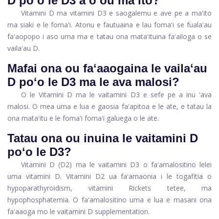
D poʻo le D3 aʻo ou maʻito?
Vitamini D ma vitamini D3 e saogalemu e ave pe a maʻito
ma siaki e le fomaʻi. Atonu e fautuaina e lau fomaʻi se fualaʻau
faʻaopopo i aso uma ma e tatau ona mataʻituina faʻailoga o se
vailaʻau D.
Mafai ona ou faʻaaogaina le vailaʻau
D poʻo le D3 ma le ava malosi?
O le Vitamini D ma le vaitamini D3 e sefe pe a inu 'ava
malosi. O mea uma e lua e gaosia faʻapitoa e le ate, e tatau la
ona mataʻitu e le fomaʻi fomaʻi galuega o le ate.
Tatau ona ou inuina le vaitamini D
poʻo le D3?
Vitamini D (D2) ma le vaitamini D3 o faʻamalositino lelei
uma vitamini D. Vitamini D2 ua faʻamaonia i le togafitia o
hypoparathyroidism, vitamini Rickets tetee, ma
hypophosphatemia. O faʻamalositino uma e lua e masani ona
faʻaaoga mo le vaitamini D supplementation.