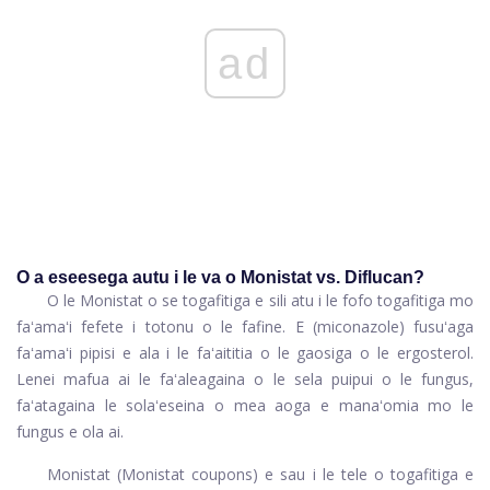
ad
O a eseesega autu i le va o Monistat vs. Diflucan?
O le Monistat o se togafitiga e sili atu i le fofo togafitiga mo
faʻamaʻi fefete i totonu o le fafine. E (miconazole) fusuʻaga
faʻamaʻi pipisi e ala i le faʻaititia o le gaosiga o le ergosterol.
Lenei mafua ai le faʻaleagaina o le sela puipui o le fungus,
faʻatagaina le solaʻeseina o mea aoga e manaʻomia mo le
fungus e ola ai.
Monistat (Monistat coupons) e sau i le tele o togafitiga e