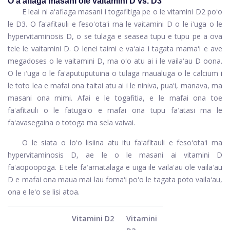
O aʻafiaga masani ole vaitamini D vs. D3
E leai ni aʻafiaga masani i togafitiga pe o le vitamini D2 poʻo
le D3. O faʻafitauli e fesoʻotaʻi ma le vaitamini D o le iʻuga o le
hypervitaminosis D, o se tulaga e seasea tupu e tupu pe a ova
tele le vaitamini D. O lenei taimi e vaʻaia i tagata mamaʻi e ave
megadoses o le vaitamini D, ma oʻo atu ai i le vailaʻau D oona.
O le iʻuga o le faʻaputuputuina o tulaga maualuga o le calcium i
le toto lea e mafai ona taitai atu ai i le niniva, puaʻi, manava, ma
masani ona mimi. Afai e le togafitia, e le mafai ona toe
faʻafitauli o le fatugaʻo e mafai ona tupu faʻatasi ma le
faʻavasegaina o totoga ma sela vaivai.
O le siata o loʻo lisiina atu itu faʻafitauli e fesoʻotaʻi ma
hypervitaminosis D, ae le o le masani ai vitamini D
faʻaopoopoga. E tele faʻamatalaga e uiga ile vailaʻau ole vailaʻau
D e mafai ona maua mai lau fomaʻi poʻo le tagata poto vailaʻau,
ona e leʻo se lisi atoa.
Vitamini D2
Vitamini