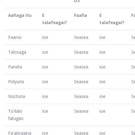
D3
Aafiaga Itu
E
Faafia
E
F
talafeagai?
talafeagai?
Faanoi
ioe
Seasea
ioe
S
Talosaga
ioe
Seasea
ioe
S
Paneta
ioe
Seasea
ioe
S
Polyuria
ioe
Seasea
ioe
S
Nocturia
ioe
Seasea
ioe
S
Toʻilalo
ioe
Seasea
ioe
S
fatugao
Faʻailogaina
ioe
Seasea
ioe
S