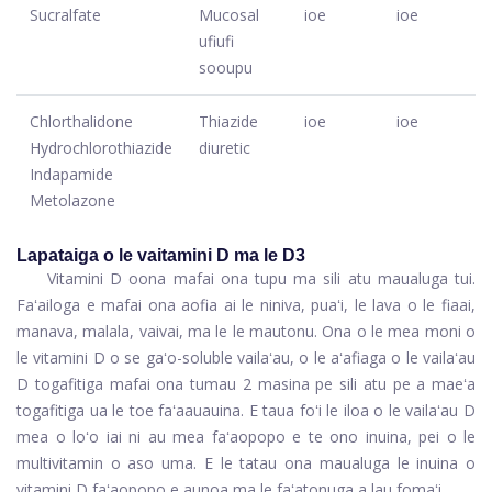
Sucralfate
Mucosal
ioe
ioe
ufiufi
sooupu
Chlorthalidone
Thiazide
ioe
ioe
Hydrochlorothiazide
diuretic
Indapamide
Metolazone
Lapataiga o le vaitamini D ma le D3
Vitamini D oona mafai ona tupu ma sili atu maualuga tui.
Faʻailoga e mafai ona aofia ai le niniva, puaʻi, le lava o le fiaai,
manava, malala, vaivai, ma le le mautonu. Ona o le mea moni o
le vitamini D o se gaʻo-soluble vailaʻau, o le aʻafiaga o le vailaʻau
D togafitiga mafai ona tumau 2 masina pe sili atu pe a maeʻa
togafitiga ua le toe faʻaauauina. E taua foʻi le iloa o le vailaʻau D
mea o loʻo iai ni au mea faʻaopopo e te ono inuina, pei o le
multivitamin o aso uma. E le tatau ona maualuga le inuina o
vitamini D faʻaopopo e aunoa ma le faʻatonuga a lau fomaʻi.