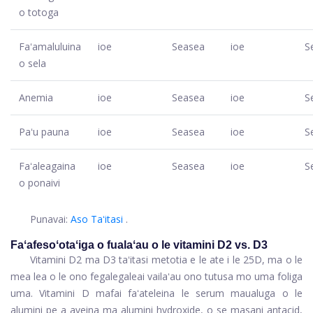
o totoga
Faʻamaluluina
ioe
Seasea
ioe
S
o sela
Anemia
ioe
Seasea
ioe
S
Paʻu pauna
ioe
Seasea
ioe
S
Faʻaleagaina
ioe
Seasea
ioe
S
o ponaivi
Punavai:
Aso Taʻitasi
.
Faʻafesoʻotaʻiga o fualaʻau o le vitamini D2 vs. D3
Vitamini D2 ma D3 taʻitasi metotia e le ate i le 25D, ma o le
mea lea o le ono fegalegaleai vailaʻau ono tutusa mo uma foliga
uma. Vitamini D mafai faʻateleina le serum maualuga o le
alumini pe a aveina ma alumini hydroxide, o se masani antacid,