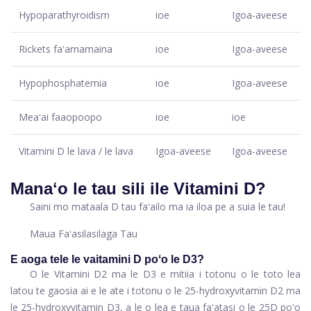
Hypoparathyroidism
ioe
Igoa-aveese
Rickets faʻamamaina
ioe
Igoa-aveese
Hypophosphatemia
ioe
Igoa-aveese
Meaʻai faaopoopo
ioe
ioe
Vitamini D le lava / le lava
Igoa-aveese
Igoa-aveese
Manaʻo le tau sili ile Vitamini D?
Saini mo mataala D tau faʻailo ma ia iloa pe a suia le tau!
Maua Faʻasilasilaga Tau
E aoga tele le vaitamini D poʻo le D3?
O le Vitamini D2 ma le D3 e mitiia i totonu o le toto lea
latou te gaosia ai e le ate i totonu o le 25-hydroxyvitamin D2 ma
le 25-hydroxyvitamin D3, a le o lea e taua faʻatasi o le 25D poʻo