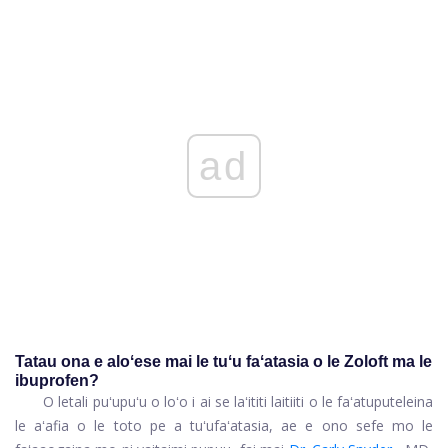
ad
Tatau ona e aloʻese mai le tuʻu faʻatasia o le Zoloft ma le
ibuprofen?
O le
tali puʻupuʻu o loʻo i ai se laʻititi laitiiti o le faʻatuputeleina
le aʻafia o le toto pe a tuʻufaʻatasia, ae e ono sefe mo le