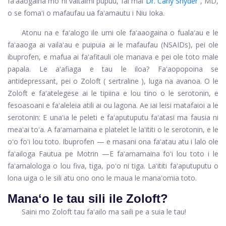
faʻaaogaina mo ni vaitaimi pupuu, fai mai
Dr. Carly Snyder
, MD,
o se fomaʻi o mafaufau ua faʻamautu i Niu Ioka.
Atonu na e faʻalogo ile umi ole faʻaaogaina o fualaʻau e le
faʻaaoga ai vailaʻau e puipuia ai le mafaufau (NSAIDs), pei ole
ibuprofen, e mafua ai faʻafitauli ole manava e pei ole toto male
papala. Le aʻafiaga e tau le iloa? Faʻaopopoina se
antidepressant, pei o Zoloft (
sertraline
), luga na avanoa. O le
Zoloft e faʻatelegese ai le tipiina e lou tino o le serotonin, e
fesoasoani e faʻaleleia atili ai ou lagona. Ae iai leisi matafaioi a le
serotonin: E unaʻia le peleti e faʻaputuputu faʻatasi ma fausia ni
meaʻai toʻa. A faʻamamaina e platelet le laʻititi o le serotonin, e le
oʻo foʻi lou toto. Ibuprofen — e masani ona faʻatau atu i lalo ole
faʻailoga
Fautua
pe
Motrin
—E faʻamamaina foʻi lou toto i le
faʻamalologa o lou fiva, tiga, poʻo ni tiga. Laʻititi faʻaputuputu o
lona uiga o le sili atu ono ono le maua le manaʻomia toto.
Manaʻo le tau sili ile Zoloft?
Saini mo Zoloft tau faʻailo ma saili pe a suia le tau!