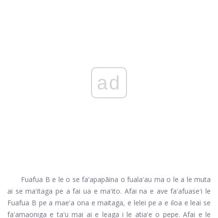
ad
Fuafua B e le o se faʻapapāina o fualaʻau ma o le a le muta
ai se maʻitaga pe a fai ua e maʻito. Afai na e ave faʻafuaseʻi le
Fuafua B pe a maeʻa ona e maitaga, e lelei pe a e iloa e leai se
faʻamaoniga e taʻu mai ai e leaga i le atiaʻe o pepe. Afai e le