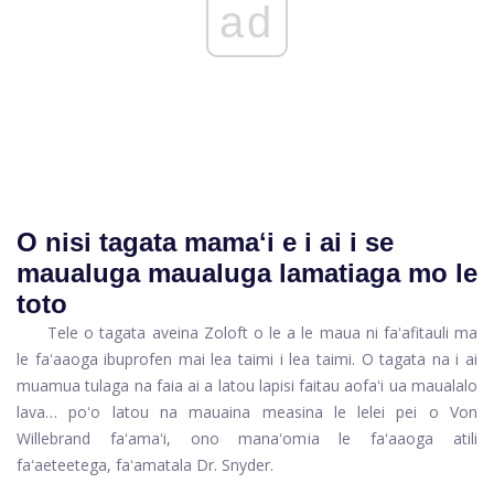
ad
O nisi tagata mamaʻi e i ai i se
maualuga maualuga lamatiaga mo le
toto
Tele o tagata aveina Zoloft o le a le maua ni faʻafitauli ma
le faʻaaoga ibuprofen mai lea taimi i lea taimi. O tagata na i ai
muamua tulaga na faia ai a latou lapisi faitau aofaʻi ua maualalo
lava… poʻo latou na mauaina measina le lelei pei o Von
Willebrand faʻamaʻi, ono manaʻomia le faʻaaoga atili
faʻaeteetega, faʻamatala Dr. Snyder.