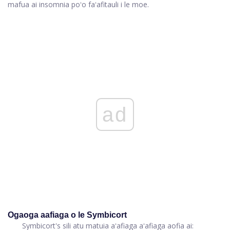
mafua ai insomnia poʻo faʻafitauli i le moe.
ad
Ogaoga aafiaga o le Symbicort
Symbicort's sili atu matuia aʻafiaga aʻafiaga aofia ai: