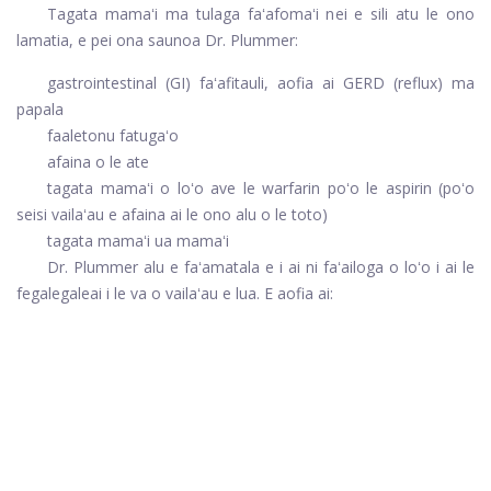
Tagata mamaʻi ma tulaga faʻafomaʻi nei e sili atu le ono
lamatia, e pei ona saunoa Dr. Plummer:
gastrointestinal (GI) faʻafitauli, aofia ai GERD (reflux) ma
papala
faaletonu fatugaʻo
afaina o le ate
tagata mamaʻi o loʻo ave le warfarin poʻo le aspirin (poʻo
seisi vailaʻau e afaina ai le ono alu o le toto
)
tagata mamaʻi ua mamaʻi
Dr. Plummer alu e faʻamatala e i ai ni faʻailoga o loʻo i ai le
fegalegaleai i le va o vailaʻau e lua. E aofia ai: