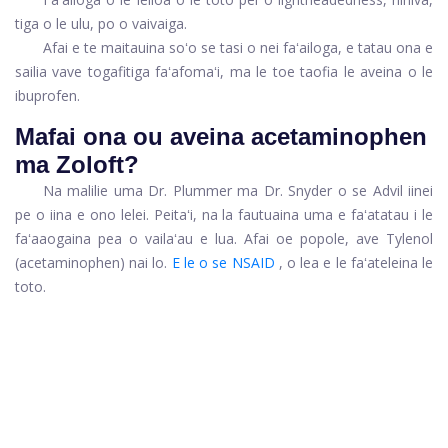
tiga o le ulu, po o vaivaiga.
Afai e te maitauina soʻo se tasi o nei faʻailoga, e tatau ona e
sailia vave togafitiga faʻafomaʻi, ma le toe taofia le aveina o le
ibuprofen.
Mafai ona ou aveina acetaminophen
ma Zoloft?
Na malilie uma Dr. Plummer ma Dr. Snyder o se Advil iinei
pe o iina e ono lelei. Peitaʻi, na la fautuaina uma e faʻatatau i le
faʻaaogaina pea o vailaʻau e lua. Afai oe popole, ave Tylenol
(acetaminophen) nai lo.
E le o se NSAID
, o lea e le faʻateleina le
toto.