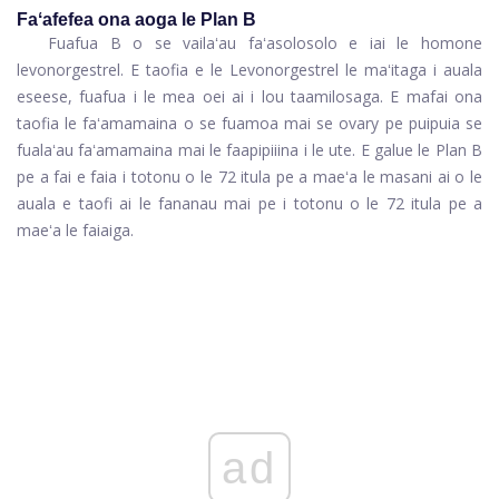
Faʻafefea ona aoga le Plan B
Fuafua B o se vailaʻau faʻasolosolo e iai le homone
levonorgestrel. E taofia e le Levonorgestrel le maʻitaga i auala
eseese, fuafua i le mea oei ai i lou taamilosaga. E mafai ona
taofia le faʻamamaina o se fuamoa mai se ovary pe puipuia se
fualaʻau faʻamamaina mai le faapipiiina i le ute. E galue le Plan B
pe a fai e faia i totonu o le 72 itula pe a maeʻa le masani ai o le
auala e taofi ai le fananau mai pe i totonu o le 72 itula pe a
maeʻa le faiaiga.
ad