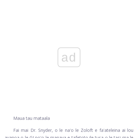
ad
Maua tau mataala
Fai mai Dr. Snyder, o le naʻo le Zoloft e faʻateleina ai lou
avanoa o le GI poʻo le manava e tafetoto ile tusa o le tasi ma le