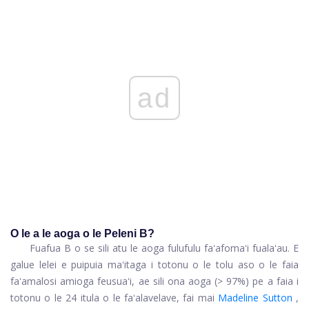
ad
O le a le aoga o le Peleni B?
Fuafua B o se sili atu le aoga fulufulu faʻafomaʻi fualaʻau. E
galue lelei e puipuia maʻitaga i totonu o le tolu aso o le faia
faʻamalosi amioga feusuaʻi, ae sili ona aoga (> 97%) pe a faia i
totonu o le 24 itula o le faʻalavelave, fai mai
Madeline Sutton
,