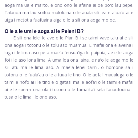
aoga ma ua e maʻito, e ono ono le afaina ai oe poʻo lau pepe.
Talanoa ma lau soifua maloloina o le auala sili lea e aʻoaʻo ai e
uiga i metotia fuafuaina aiga o le a sili ona aoga mo oe.
O le a le umi e aoga ai le Peleni B?
E sili ona lelei le ave o le Plan B i se taimi vave talu ai e sili
ona aoga i totonu o le tolu aso muamua. E mafai ona e aveina i
luga i le lima aso pe a maeʻa feusuaʻiga le puipuia, ae e le aoga
foi i le aso lona lima. A uma loa ona 'aina, e naʻo le aoga mo le
sili atu ma le lima aso. A maeʻa lenei taimi, o homone sa i
totonu o le fualaʻau o le a tuua le tino. O le aofaʻi maualuga o le
taimi e nofo ai i le tino e o gatasi ma le aofaʻi o le taimi e mafai
ai e le sperm ona ola i totonu o le tamaʻitaʻi sela fanaufouina -
tusa o le lima i le ono aso.