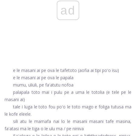
ad
e le masani ai pe ova le tafetoto (aofia ai tipi poʻo isu)
e le masani ai pe ova le papala
mumu, uliuli, pe faʻatutu nofoa
palapala toto mai i pulu pe a uma le totolia (e tele pe le
masani ai)
tale i luga le toto fou poʻo le toto mago e foliga tutusa ma
le kofe eleele.
sili atu le mamafa nai lo le masani masani tafe masina,
faʻatasi ma le tiga o le ulu ma / pe niniva
Faʻailoga o le leiloa o le toto pei o lightheadedness, niniva,