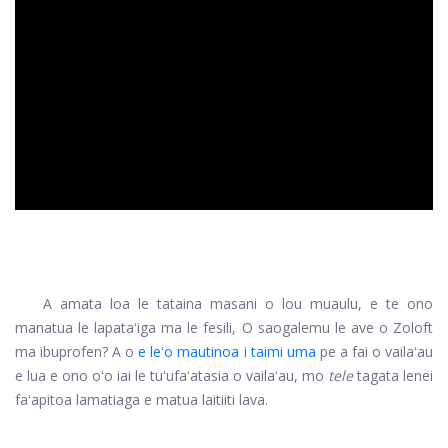
ad
A amata loa le tataina masani o lou muaulu, e te ono
manatua le lapataʻiga ma le fesili, O saogalemu le ave o Zoloft
ma ibuprofen? A o
e leʻo mautinoa i taimi uma
pe a fai o vailaʻau
e lua e ono oʻo iai le tuʻufaʻatasia o vailaʻau, mo
tele
tagata lenei
faʻapitoa lamatiaga e matua laitiiti lava.