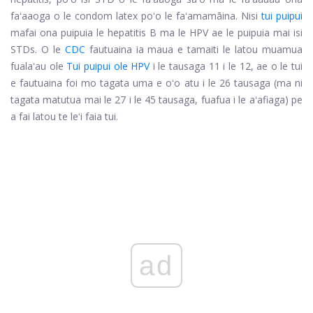
faʻaaoga o le condom latex poʻo le faʻamamāina. Nisi
tui puipui
mafai ona puipuia le hepatitis B ma le HPV ae le puipuia mai isi
STDs. O le
CDC
fautuaina ia maua e tamaiti le latou muamua
fualaʻau ole
Tui puipui ole HPV
i le tausaga 11 i le 12, ae o le tui
e fautuaina foi mo tagata uma e oʻo atu i le 26 tausaga (ma ni
tagata matutua mai le 27 i le 45 tausaga, fuafua i le aʻafiaga) pe
a fai latou te leʻi faia tui.
ad