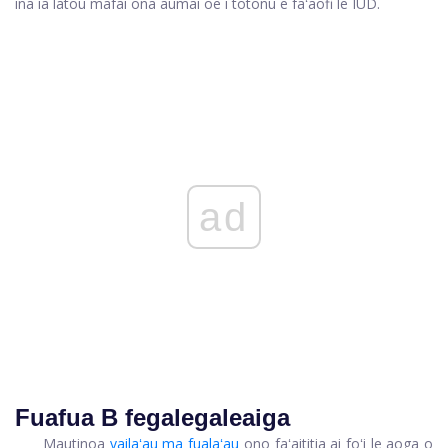
ina ia latou mafai ona aumai oe i totonu e faʻaofi le IUD.
ad
Fuafua B fegalegaleaiga
Mautinoa
vailaʻau ma fualaʻau
ono faʻaititia ai foʻi le aoga o