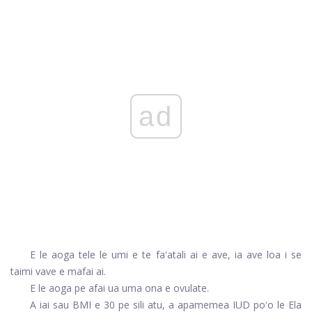
ad
E le aoga tele le umi e te faʻatali ai e ave, ia ave loa i se
taimi vave e mafai ai.
E le aoga pe afai ua uma ona e ovulate.
A iai sau BMI e 30 pe sili atu, a
apamemea IUD
poʻo le
Ela