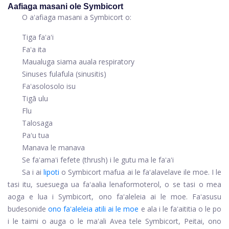
Aafiaga masani ole Symbicort
O aʻafiaga masani a Symbicort o:
Tiga faʻaʻi
Faʻa ita
Maualuga siama auala respiratory
Sinuses fulafula (sinusitis)
Faʻasolosolo isu
Tigā ulu
Flu
Talosaga
Paʻu tua
Manava le manava
Se faʻamaʻi fefete (thrush) i le gutu ma le faʻaʻi
Sa i ai
lipoti
o Symbicort mafua ai le faʻalavelave ile moe. I le
tasi itu, suesuega ua faʻaalia lena
formoterol
, o se tasi o mea
aoga e lua i Symbicort, ono faʻaleleia ai le moe. Faʻasusu
budesonide
ono faʻaleleia atili ai le moe
e ala i le faʻaititia o le po
i le taimi o auga o le maʻali Avea tele Symbicort, Peitai, ono