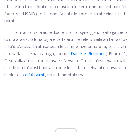
afa i le lua taimi. Afai o loʻo e aveina le sertraline ma le ibuprofen
(poʻo se NSAID), o le ono faʻaalu le toto e faʻateleina i le fa
taimi.
Talu ai o vailaʻau e lua e i ai le synergistic aafiaga pe a
tuʻufaʻatasia, o lona uiga e te faʻaiʻu i le tele o vailaʻau taʻitasi pe
a tuʻufaʻatasia faʻatusatusa i le taimi e ave ai na o ia, o le a atili
ai ona faʻateleina aʻafiaga, fai mai
Danielle Plummer
, Pharm.D.,
O se vailaʻau vailaʻau faʻavae i Nevada. O nisi suʻesuʻega faʻaalia
ai o le inu faʻatasi i nei vailaʻau e lua e faʻateleina ai ou avanoa o
le alu toto
e 10 taimi
, na ia faamatala mai.