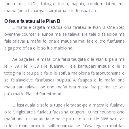
fanau mai, IUDs, totoga, tuiina, papala, condom latex, ma
mama (pe a faʻaaoga i taimi uma e te feusuaʻi ai).
O fea e faʻatau ai le Plan B
E mafai e tagata matutua ona faʻatau le Plan B One-Step
over-the-counter e aunoa ma se talavai i le tele o faleoloa ma
fale talavai. E mafai foi ona e mauaina mai fale o loʻo fuafuaina
aiga poʻo ofisa o le soifua maloloina.
Ae paga lea, e mafai ona fai si taugata o le Plan B pe a ma
le $ 38 i le $ 58 i le fualaʻau. Tele kamupani inisiua o le a
totogiina le tau pe a fai o le soifua maloloina faʻatonutonuina o
se faʻalavelave faʻafuaseʻi puipuia. A faʻapea e le mafai ona
maua sau talavai, oe ono mafai ona maua fua pe ma se tau
paʻu mai le Placed Parenthood.
O leisi auala e sefe ai tupe i le taeao-pe a maeʻa le fualaʻau
o le SingleCare's
fualaau faasaina coupon
. O nei coupons ono
mafai ona tuʻuina atu ia te oe le paʻu e oʻo atu i le 80% paʻu, ae
o le a manaʻomia le saili muamua se faʻavasegaina mai lau