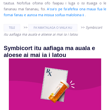
tautua. Nofofua ofoina ofo faapau i luga o isi ituaiga o le
fananau mai fananau, foi.
Aʻoaʻo pe faʻafefea ona maua fua le
fomai fanau e aunoa ma inisiua soifua maloloina ii
.
>>
>>
Symbicort
TELE
FAʻAMATALAGA O VAILAʻAU
itu aafiaga ma auala e aloese ai mai ia i latou
Symbicort itu aafiaga ma auala e
aloese ai mai ia i latou