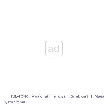
ad
TULAFONO: Aʻoaʻo atili e uiga i Symbicort | Maua
Systicort pau