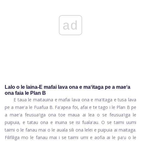
ad
Lalo o le laina-E mafai lava ona e maʻitaga pe a maeʻa
ona faia le Plan B
E taua le maitauina e mafai lava ona e maʻitaga e tusa lava
pe a maeʻa le Fuafua B. Faʻapea foi, afai e te tago i le Plan B pe
a maeʻa feusuaʻiga ona toe maua ai lea o se feusuaʻiga le
puipuia, e tatau ona e inuina se isi fualaʻau. O se taimi uumi
taimi o le fanau mai o le auala sili ona lelei e puipuia ai maitaga.
Filifiliga mo le fanau mai i se taimi umi e aofia ai le paʻu o le