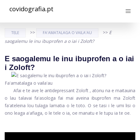
covidografia.pt
>>
>>
E
TELE
FAʻAMATALAGA O VAILAʻAU
saogalemu le inu ibuprofen a o iai i Zoloft?
E saogalemu le inu ibuprofen a o iai
i Zoloft?
Faʻamatalaga o vailaʻau
Afai e te ave le antidepressant
Zoloft
, atonu na e maitauina
o lau talavai faʻasologa fai mai aveina
ibuprofen
ma Zoloft
faʻateleina lou tulaga lamatia o le toto. O se tasi i le umi lisi o
ono leaga aʻafiaga, o le tele o ia, oe manatu e le tupu ia te oe.