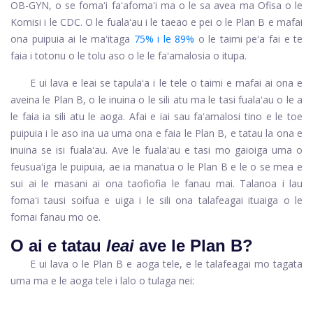
OB-GYN, o se fomaʻi faʻafomaʻi ma o le sa avea ma Ofisa o le
Komisi i le CDC. O le fualaʻau i le taeao e pei o le Plan B e mafai
ona puipuia ai le maʻitaga
75% i le 89%
o le taimi peʻa fai e te
faia i totonu o le tolu aso o le le faʻamalosia o itupa.
E ui lava e leai se tapulaʻa i le tele o taimi e mafai ai ona e
aveina le Plan B, o le inuina o le sili atu ma le tasi fualaʻau o le a
le faia ia sili atu le aoga. Afai e iai sau faʻamalosi tino e le toe
puipuia i le aso ina ua uma ona e faia le Plan B, e tatau la ona e
inuina se isi fualaʻau. Ave le fualaʻau e tasi mo gaioiga uma o
feusuaʻiga le puipuia, ae ia manatua o le Plan B e le o se mea e
sui ai le masani ai ona taofiofia le fanau mai. Talanoa i lau
fomaʻi tausi soifua e uiga i le sili ona talafeagai ituaiga o le
fomai fanau mo oe.
O ai e tatau
leai
ave le Plan B?
E ui lava o le Plan B e aoga tele, e le talafeagai mo tagata
uma ma e le aoga tele i lalo o tulaga nei: