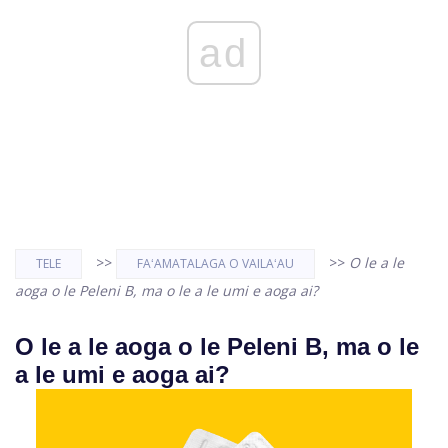
ad
>>
>>
O le a le
TELE
FAʻAMATALAGA O VAILAʻAU
aoga o le Peleni B, ma o le a le umi e aoga ai?
O le a le aoga o le Peleni B, ma o le
a le umi e aoga ai?