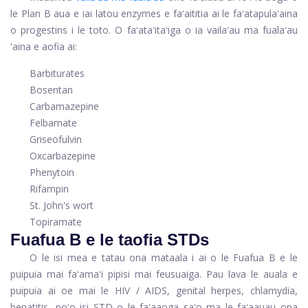
le Plan B aua e iai latou enzymes e faʻaititia ai le faʻatapulaʻaina
o progestins i le toto. O faʻataʻitaʻiga o ia vailaʻau ma fualaʻau
'aina e aofia ai:
Barbiturates
Bosentan
Carbamazepine
Felbamate
Griseofulvin
Oxcarbazepine
Phenytoin
Rifampin
St. John's wort
Topiramate
Fuafua B e le taofia STDs
O le isi mea e tatau ona mataala i ai o le Fuafua B e le
puipuia mai faʻamaʻi pipisi mai feusuaiga. Pau lava le auala e
puipuia ai oe mai le HIV / AIDS, genital herpes, chlamydia,
hepatitis, poʻo isi STD o le faʻaaoga saʻo ma le faʻaauau ona