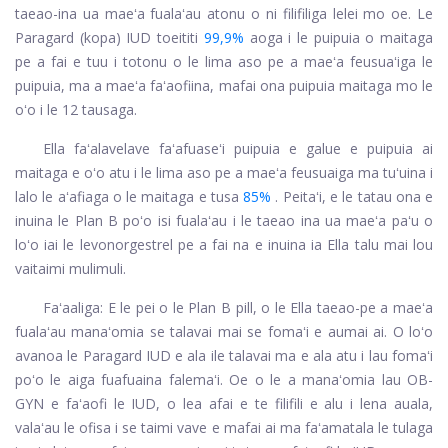
taeao-ina ua maeʻa fualaʻau
atonu o ni filifiliga lelei mo oe. Le
Paragard (kopa) IUD toeititi
99,9%
aoga i le puipuia o maitaga
pe a fai e tuu i totonu o le lima aso pe a maeʻa feusuaʻiga le
puipuia, ma a maeʻa faʻaofiina, mafai ona puipuia maitaga mo le
oʻo i le 12 tausaga.
Ella faʻalavelave faʻafuaseʻi puipuia e galue e puipuia ai
maitaga e oʻo atu i le lima aso pe a maeʻa feusuaiga ma tuʻuina i
lalo le aʻafiaga o le maitaga e tusa
85%
. Peitaʻi, e le tatau ona e
inuina le Plan B poʻo isi fualaʻau i le taeao ina ua maeʻa paʻu o
loʻo iai le levonorgestrel pe a fai na e inuina ia Ella talu mai lou
vaitaimi mulimuli.
Faʻaaliga: E le pei o le Plan B pill, o le Ella taeao-pe a maeʻa
fualaʻau manaʻomia se talavai mai se fomaʻi e aumai ai. O loʻo
avanoa le Paragard IUD e ala ile talavai ma e ala atu i lau fomaʻi
poʻo le aiga fuafuaina falemaʻi. Oe o le a manaʻomia lau OB-
GYN e faʻaofi le IUD, o lea afai e te filifili e alu i lena auala,
valaʻau le ofisa i se taimi vave e mafai ai ma faʻamatala le tulaga