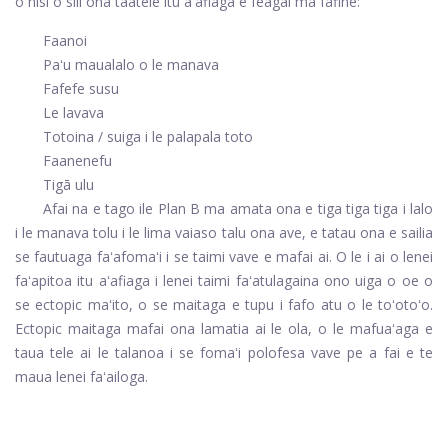
o nisi o sili ona taatele itu aʻafiaga e feagai ma fafine:
Faanoi
Paʻu maualalo o le manava
Fafefe susu
Le lavava
Totoina / suiga i le palapala toto
Faanenefu
Tigā ulu
Afai na e tago ile Plan B ma amata ona e tiga tiga tiga i lalo
i le manava tolu i le lima vaiaso talu ona ave, e tatau ona e sailia
se fautuaga faʻafomaʻi i se taimi vave e mafai ai. O le i ai o lenei
faʻapitoa itu aʻafiaga i lenei taimi faʻatulagaina ono uiga o oe o
se ectopic maʻito, o se maitaga e tupu i fafo atu o le toʻotoʻo.
Ectopic maitaga mafai ona lamatia ai le ola, o le mafuaʻaga e
taua tele ai le talanoa i se fomaʻi polofesa vave pe a fai e te
maua lenei faʻailoga.