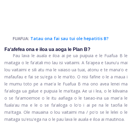
FUAFUA:
Tatau ona fai sau tui ole hepatitis B?
Faʻafefea ona e iloa ua aoga le Plan B?
Pau lava le auala e iloa ai pe ua puipuia e le Fuafua B le
maitaga o le faʻatali mo lau isi vaitaimi. A faʻapea e taunuʻu mai
lou vaitaimi e sili atu ma le vaiaso ua tuai, atonu e te manaʻo e
mafaufau e fai se suʻega o le maʻito. O nisi fafine o le a maua i
le mumu toto pe a maeʻa le Fuafua B ma ono avea lenei ma
faʻailoga ua galue e puipuia le maʻitaga. Ae ui i lea, o le kilivaina
o se faʻamoemoe o le itu aafiaga o le taeao-ina ua maeʻa le
fualaʻau ma e le o se faʻailoga o loʻo i ai pe na le taofia le
maʻitaga. Ole mauaina o lou vaitaimi ma / poʻo se le lelei o le
maitaga suʻesuʻega na o le pau lava le auala e iloa ai mautinoa.