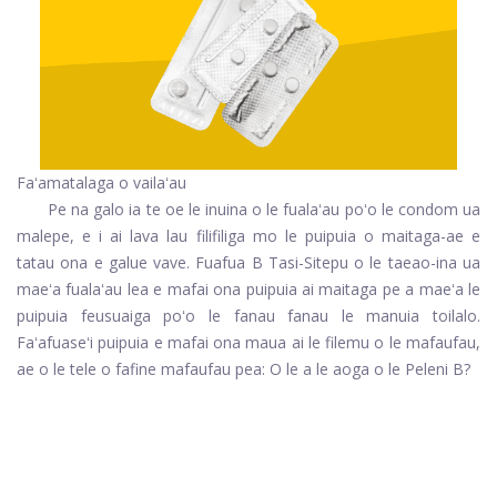
Faʻamatalaga o vailaʻau
Pe na galo ia te oe le inuina o le fualaʻau poʻo le condom ua
malepe, e i ai lava lau filifiliga mo le puipuia o maitaga-ae e
tatau ona e galue vave.
Fuafua B Tasi-Sitepu
o le taeao-ina ua
maeʻa fualaʻau lea e mafai ona puipuia ai maitaga pe a maeʻa le
puipuia feusuaiga poʻo le fanau fanau le manuia toilalo.
Faʻafuaseʻi puipuia e mafai ona maua ai le filemu o le mafaufau,
ae o le tele o fafine mafaufau pea: O le a le aoga o le Peleni B?