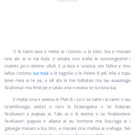
O le taimi lava e mitiia ai i totonu o le toto, lea e masani
ona alu ai ni nai itula, e amata ona aʻafia le ovonorgestrel i
ovaries poʻo uterine ufiufi. E ui lava e seasea, nisi fafine e ono
lafoa i totonu
lua itula
o le tagofia o le Peleni B pill. Afai e tupu
lenei mea ia te oe, e sili atu le toe tulitatao ma lau auaunaga
faʻafomaʻi ma fesili pe e tatau ona e inuina se tui lona lua.
E mafai ona e aveina le Plan B i soʻo se taimi i le taimi o lau
taʻamilosaga, peitaʻi e naʻo le faʻaaogaina o se fualaʻau
faʻafuaseʻi e puipuia ai. Talu ai o le aveina o se faʻalavelave
faʻafuaseʻi puipuia e afaina ai au homone ma fusuʻaga ai i
galuega masani a lou tino, e masani ona mafua ai aʻafiaga. Nei