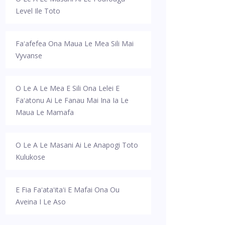
Level Ile Toto
Faʻafefea Ona Maua Le Mea Sili Mai
Vyvanse
O Le A Le Mea E Sili Ona Lelei E
Faʻatonu Ai Le Fanau Mai Ina Ia Le
Maua Le Mamafa
O Le A Le Masani Ai Le Anapogi Toto
Kulukose
E Fia Faʻataʻitaʻi E Mafai Ona Ou
Aveina I Le Aso