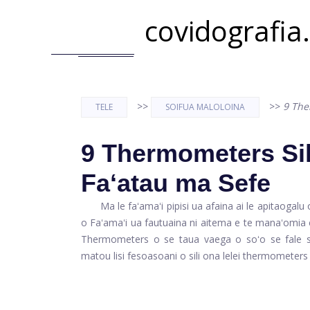
covidografia
>>
>>
9 The
TELE
SOIFUA MALOLOINA
9 Thermometers Sil
Faʻatau ma Sefe
Ma le faʻamaʻi pipisi ua afaina ai le apitaogalu 
o Faʻamaʻi ua fautuaina ni aitema e te manaʻomia e
Thermometers o se taua vaega o soʻo se fale so
matou lisi fesoasoani o sili ona lelei thermometer