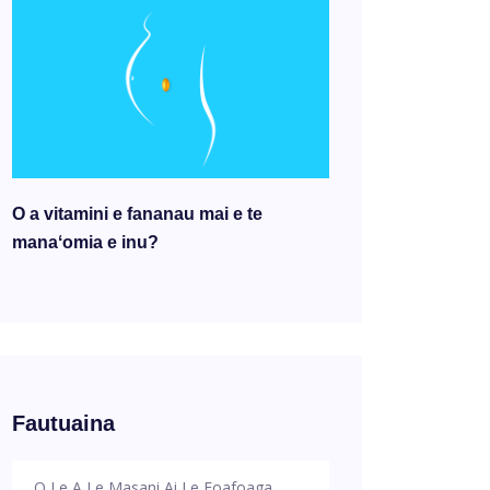
O a vitamini e fananau mai e te
manaʻomia e inu?
Fautuaina
O Le A Le Masani Ai Le Foafoaga