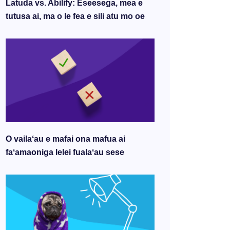
Latuda vs. Abilify: Eseesega, mea e
tutusa ai, ma o le fea e sili atu mo oe
O vailaʻau e mafai ona mafua ai
faʻamaoniga lelei fualaʻau sese