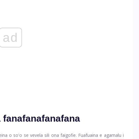
ad
 fanafanafanafana
na o soʻo se vevela sili ona faigofie. Fuafuaina e agamalu i