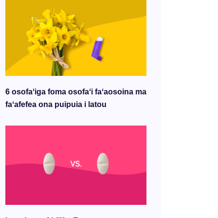
6 osofaʻiga foma osofaʻi faʻaosoina ma
faʻafefea ona puipuia i latou