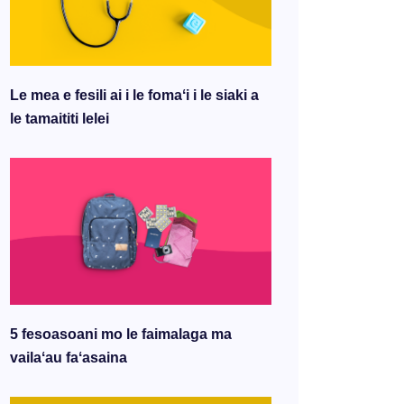
Le mea e fesili ai i le fomaʻi i le siaki a
le tamaititi lelei
5 fesoasoani mo le faimalaga ma
vailaʻau faʻasaina