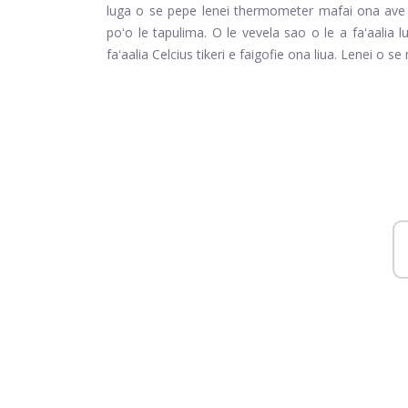
luga o se pepe lenei thermometer mafai ona ave 
poʻo le tapulima. O le vevela sao o le a faʻaalia l
faʻaalia Celcius tikeri e faigofie ona liua. Lenei 