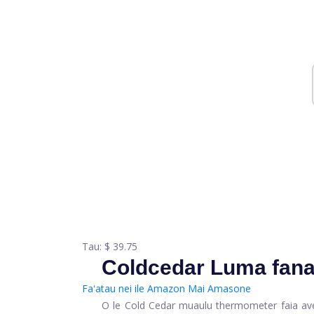
Tau:
$ 39.75
Coldcedar Luma fana
Faʻatau nei ile Amazon
Mai Amasone
O le Cold Cedar muaulu thermometer faia avei