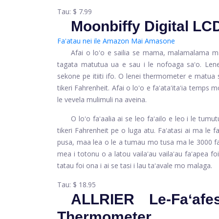
Tau:
$ 7.99
Moonbiffy Digital L
Faʻatau nei ile Amazon
Mai Amasone
Afai o loʻo e sailia se mama, malamalama m
tagata matutua ua e sau i le nofoaga saʻo. Lenei
sekone pe itiiti ifo. O lenei thermometer e matua 
tikeri Fahrenheit. Afai o loʻo e faʻataʻitaʻia tem
le vevela mulimuli na aveina.
O loʻo faʻaalia ai se leo faʻailo e leo i le tum
tikeri Fahrenheit pe o luga atu. Faʻatasi ai ma le 
pusa, maa lea o le a tumau mo tusa ma le 3000 fait
mea i totonu o a latou vailaʻau vailaʻau faʻapea 
tatau foi ona i ai se tasi i lau taʻavale mo malaga.
Tau:
$ 18.95
ALLRIER Le-Faʻafes
Thermometer