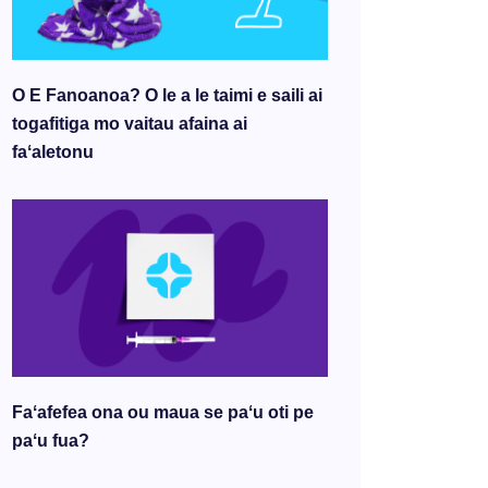
O E Fanoanoa? O le a le taimi e saili ai
togafitiga mo vaitau afaina ai
faʻaletonu
Faʻafefea ona ou maua se paʻu oti pe
paʻu fua?