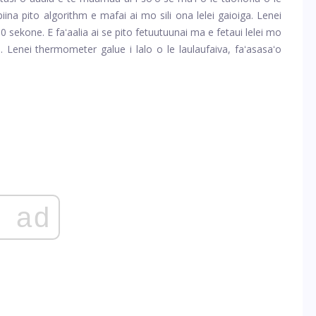
iina pito algorithm e mafai ai mo sili ona lelei gaioiga. Lenei
0 sekone. E faʻaalia ai se pito fetuutuunai ma e fetaui lelei mo
. Lenei thermometer galue i lalo o le laulaufaiva, faʻasasaʻo
ad