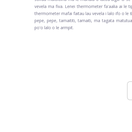
vevela ma fiva. Lenei thermometer faʻaalia ai le tip
thermometer mafai faitau lau vevela i lalo ifo o le 6
pepe, pepe, tamaititi, tamaiti, ma tagata matutua
poʻo lalo o le armpit.