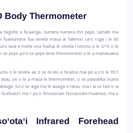
CD Body Thermometer
a faigofie e faʻaaoga, numera numera mo pepe, tamaiti ma
 fuainumera fua vevela maua ai falemaʻi saʻo iʻuga i le 60
saʻo lava e mafai ona fuafua le vevela i totonu o le 2/10 o le
ps mo se pepe poʻo se pepe lenei thermometer o le a manatuaina
utumu o le vevela ae o se isi leo e faʻailoa mai pe a oʻo le 99.5
faʻatau, oe o le a maua le thermometer, o se palasitika teuina
auga. Soʻo se aiga ma le auaiga e tatau ona i ai se tasi o ia
foi faʻafuaseʻi ma / poʻo fesoasoani fesoasoani muamua, ma e
oʻotaʻi Infrared Forehead