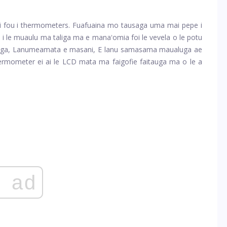
i fou i thermometers. Fuafuaina mo tausaga uma mai pepe i
 le muaulu ma taliga ma e manaʻomia foi le vevela o le potu
aaliga, Lanumeamata e masani, E lanu samasama maualuga ae
rmometer ei ai le LCD mata ma faigofie faitauga ma o le a
ad