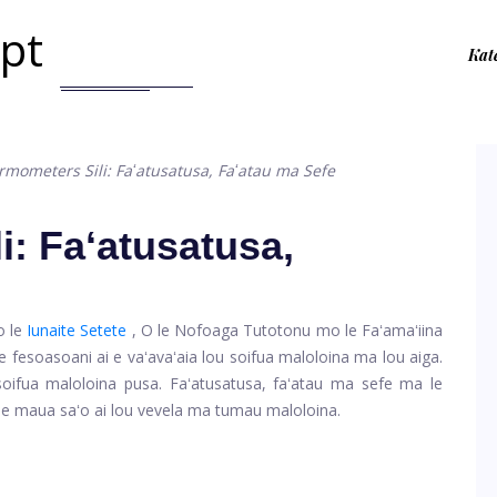
.pt
Kat
rmometers Sili: Faʻatusatusa, Faʻatau ma Sefe
i: Faʻatusatusa,
o le
Iunaite Setete
, O le Nofoaga Tutotonu mo le Faʻamaʻiina
 fesoasoani ai e vaʻavaʻaia lou soifua maloloina ma lou aiga.
ifua maloloina pusa. Faʻatusatusa, faʻatau ma sefe ma le
s e maua saʻo ai lou vevela ma tumau maloloina.