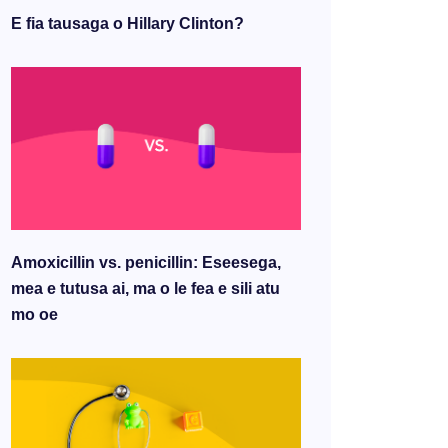
E fia tausaga o Hillary Clinton?
Amoxicillin vs. penicillin: Eseesega,
mea e tutusa ai, ma o le fea e sili atu
mo oe