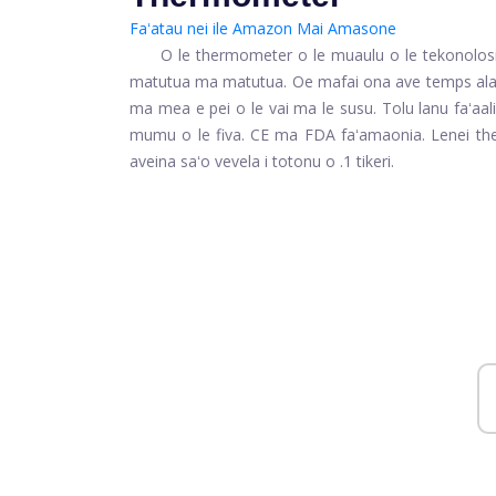
Faʻatau nei ile Amazon
Mai Amasone
O le thermometer o le muaulu o le tekonolos
matutua ma matutua. Oe mafai ona ave temps ala i
ma mea e pei o le vai ma le susu. Tolu lanu faʻ
mumu o le fiva. CE ma FDA faʻamaonia. Lenei the
aveina saʻo vevela i totonu o .1 tikeri.