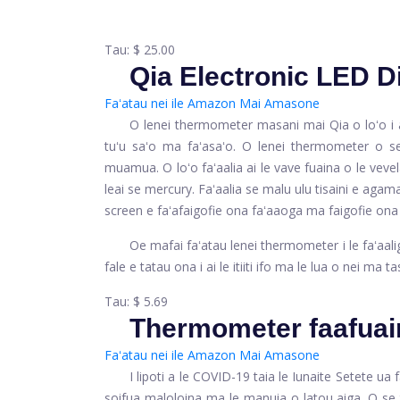
Tau:
$ 25.00
Qia Electronic LED D
Faʻatau nei ile Amazon
Mai Amasone
O lenei thermometer masani mai Qia o loʻo i a
tuʻu saʻo ma faʻasaʻo. O lenei thermometer o se
muamua. O loʻo faʻaalia ai le vave fuaina o le vevel
leai se mercury. Faʻaalia se malu ulu tisaini e agama
screen e faʻafaigofie ona faʻaaoga ma faigofie ona 
Oe mafai faʻatau lenei thermometer i le faʻaa
fale e tatau ona i ai le itiiti ifo ma le lua o nei ma
Tau:
$ 5.69
Thermometer faafua
Faʻatau nei ile Amazon
Mai Amasone
I lipoti a le COVID-19 taia le Iunaite Setete ua 
soifua maloloina ma le manuia o latou aiga. O se t