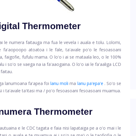
igital Thermometer
i le numera faitauga ma fua le vevela i auala e tolu. Lolomi,
 faʻaopoopo atoatoa i le fale, taʻavale poʻo le fesoasoani
a, faigofie, fufulu mama. O loʻo i ai se mataala leo, o le 100%
lu i soʻo se vaega na ia faʻaaogaina. O loʻo iai le faʻaaliga LCD
faitau.
liga lanumoana faʻapea foi
lanu moli
ma
lanu paʻepaʻe
. Soʻo se
 tasi i taʻavale taʻitasi ma / poʻo fesoasoani fesoasoani muamua.
inumera Thermometer
fautuaina e le CDC tagata e faia nisi lapataiga pe a oʻo mai i le
asi o auala e te muamua ai i soʻo se maʻi o le taofiofia o le