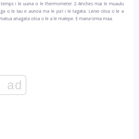
temps i le uuina o le thermometer 2-4inches mai le muaulu
uga o le lau e aunoa ma le paʻi i le tagata. Lenei oloa o le a
o se matua anagata oloa o le a le malepe. E manaʻomia maa.
ad